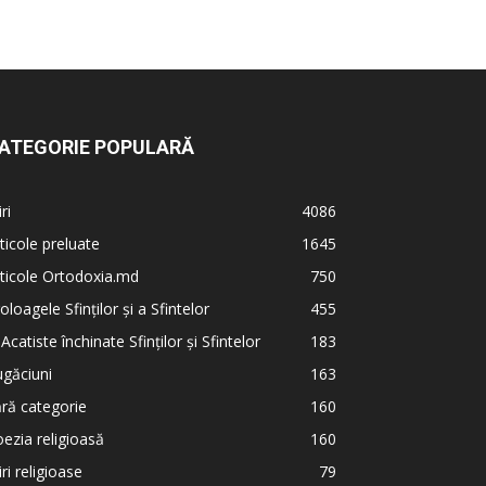
ATEGORIE POPULARĂ
iri
4086
ticole preluate
1645
ticole Ortodoxia.md
750
oloagele Sfinților și a Sfintelor
455
 Acatiste închinate Sfinților și Sfintelor
183
găciuni
163
ră categorie
160
ezia religioasă
160
iri religioase
79