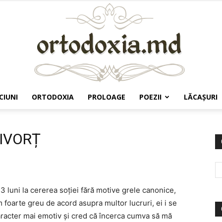
CIUNI
ORTODOXIA
PROLOAGE
POEZII
LĂCAŞURI
Ortodoxia.md
DIVORȚ
3 luni la cererea soției fără motive grele canonice,
foarte greu de acord asupra multor lucruri, ei i se
caracter mai emotiv și cred că încerca cumva să mă