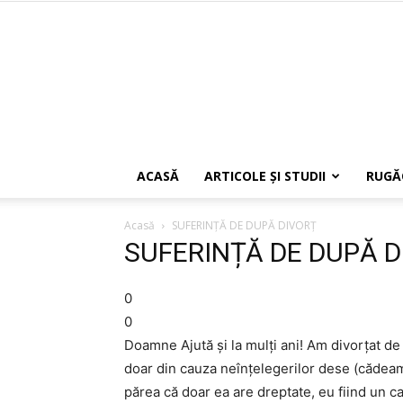
ACASĂ
ARTICOLE ŞI STUDII
RUGĂ
Acasă
SUFERINȚĂ DE DUPĂ DIVORȚ
SUFERINȚĂ DE DUPĂ 
0
0
Doamne Ajută și la mulți ani! Am divorțat de 
doar din cauza neînțelegerilor dese (cădeam 
părea că doar ea are dreptate, eu fiind un 