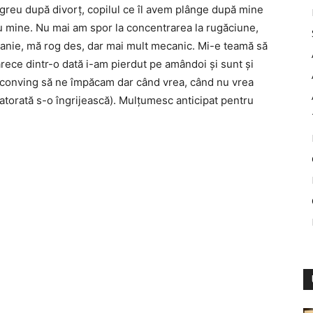
 greu după divorț, copilul ce îl avem plânge după mine
cu mine. Nu mai am spor la concentrarea la rugăciune,
danie, mă rog des, dar mai mult mecanic. Mi-e teamă să
arece dintr-o dată i-am pierdut pe amândoi și sunt și
 conving să ne împăcam dar când vrea, când nu vrea
atorată s-o îngrijească). Mulțumesc anticipat pentru