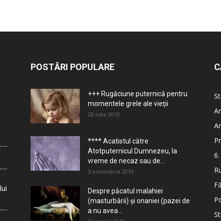
POSTĂRI POPULARE
C
+++ Rugăciune puternică pentru
St
momentele grele ale vieţii
Ar
28 iulie 2010
Ar
Pr
**** Acatistul către
Atotputernicul Dumnezeu, la
6.
vreme de necaz sau de...
Ru
5 octombrie 2010
Fă
lui
Despre păcatul malahiei
Po
(masturbării) şi onaniei (pazei de
a nu avea...
St