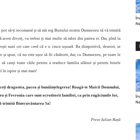
În
Na
nu pot să-ți recomand și să mă rog Bunului nostru Dumnezeu să vă trimită
ă acest divorț, va trebui și mai multe să rabzi din partea ei. Dar, pînă la
oști sunt cei care cred că e o cruce ușoară. Ba dimpotrivă, deseori, se
e și spun, că nu este ușor să fii căsătorit, dar, cu Dumnezeu, pe toate le
să cauți toate căile pentru a readuce familia alături și pentru binele
l în ispite și mai mari!
uceți dragostea, pacea și bunăînțelegerea! Roagă-te Maicii Domnului,
tru și Fevronia care sunt ocrotitorii familiei, ca prin rugăciunile lor,
În
Na
 trimită Binecuvântarea Sa!
Preot Iulian Rață