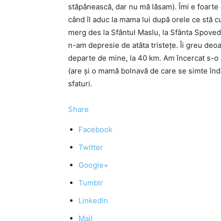
stăpânească, dar nu mă lăsam). Îmi e foarte
când îl aduc la mama lui după orele ce stă 
merg des la Sfântul Maslu, la Sfânta Spove
n-am depresie de atâta tristețe. Îi greu deo
departe de mine, la 40 km. Am încercat s-o
(are și o mamă bolnavă de care se simte înd
sfaturi.
Share
Facebook
Twitter
Google+
Tumblr
LinkedIn
Mail