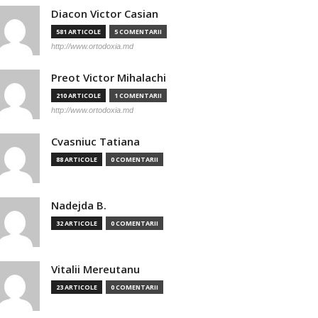
Diacon Victor Casian
581 ARTICOLE
5 COMENTARII
http://www.ortodoxia.md
Preot Victor Mihalachi
210 ARTICOLE
1 COMENTARII
http://www.ortodoxia.md
Cvasniuc Tatiana
88 ARTICOLE
0 COMENTARII
Nadejda B.
32 ARTICOLE
0 COMENTARII
Vitalii Mereutanu
23 ARTICOLE
0 COMENTARII