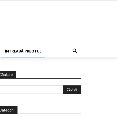
ÎNTREABĂ PREOTUL
Căutare
Categorii