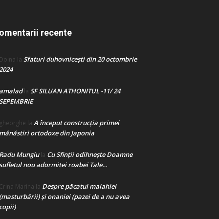
omentarii recente
Sfaturi duhovnicești din 20 octombrie
Doina
la
2024
amalad
SF SILUAN ATHONITUL -11/ 24
la
SEPEMBRIE
A început construcţia primei
gheorghe
la
mănăstiri ortodoxe din Japonia
Radu Mungiu
Cu Sfinții odihnește Doamne
la
sufletul nou adormitei roabei Tale…
Despre păcatul malahiei
Crina Marina
la
(masturbării) şi onaniei (pazei de a nu avea
copii)