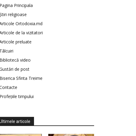
Pagina Principala
Știri religioase
Articole Ortodoxia.md
Articole de la vizitatori
Articole preluate
Tâlcuiri
Bibliotecă video
Gustări de post
Biserica Sfinta Treime
Contacte
Profețiile timpului
Ultimele articole