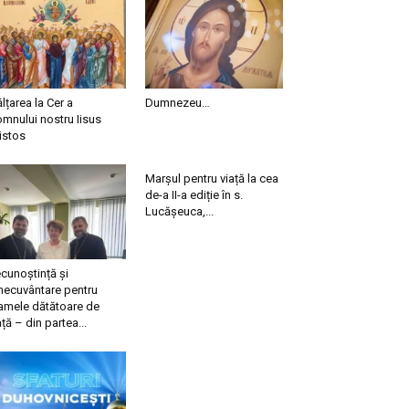
ălțarea la Cer a
Dumnezeu…
mnului nostru Iisus
istos
Marșul pentru viață la cea
de-a II-a ediție în s.
Lucășeuca,...
cunoștință și
necuvântare pentru
mele dătătoare de
ață – din partea...