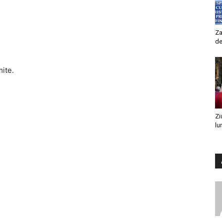
Za
de
mite.
Zi
lu