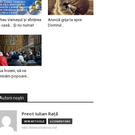
heu Vameșul și sfințirea
Aruncă grija ta spre
 casă… Și nu numai!
Domnul…
ua Învierii, să ne
minăm popoare…
Autorii noștri
Preot Iulian Raţă
3878 ARTICOLE
6 COMENTARII
http://www.ortodoxia.md