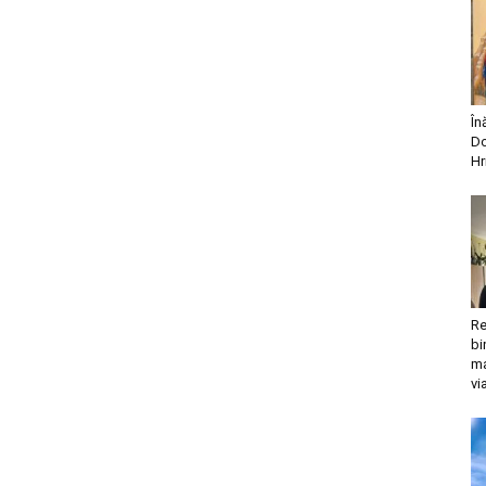
În
Do
Hr
Re
bi
ma
vi