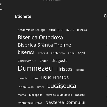
15 aprilie 2010
ă”
C
Etichete
Anul nou
avort
Academia de Teologie
Biserica
Biserica Ortodoxă
Biserica Sfânta Treime
biserică
copil
Botezul
Conferință
Copii
dragoste
Coronavirus
Cruce
Dumnezeu
Hristos
Icoana
Iisus Hristos
Ierusalim
Iisus
Lucășeuca
Ilarion Boian
Israel
mamă
Mitropolia
Mitropolia Moldovei;
moarte
Nașterea Domnului
Mântuitorul Hristos