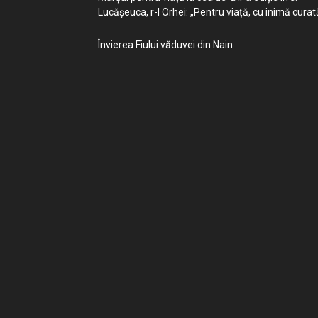
Lucășeuca, r-l Orhei: „Pentru viață, cu inimă curat
Învierea Fiului văduvei din Nain