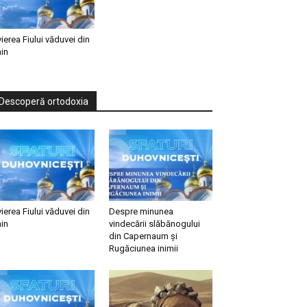
vierea Fiului văduvei din
in
Descoperă ortodoxia
vierea Fiului văduvei din
Despre minunea
in
vindecării slăbănogului
din Capernaum și
Rugăciunea inimii