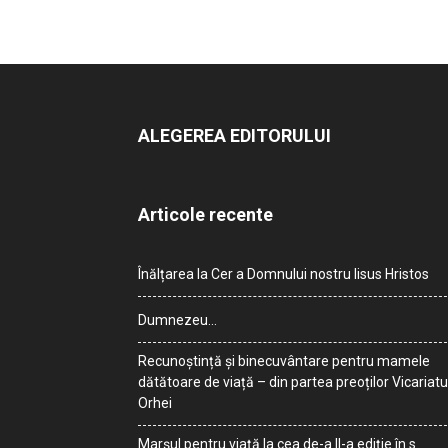
ALEGEREA EDITORULUI
Articole recente
Înălțarea la Cer a Domnului nostru Iisus Hristos
Dumnezeu…
Recunoștință și binecuvântare pentru mamele
dătătoare de viață – din partea preoților Vicariatu
Orhei
Marșul pentru viață la cea de-a II-a ediție în s.