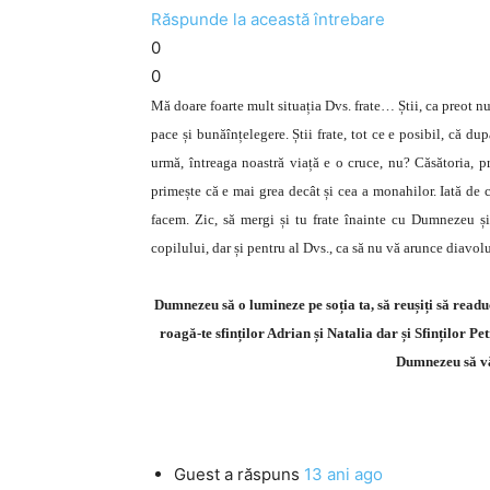
Răspunde la această întrebare
0
0
Mă doare foarte mult situația Dvs. frate… Știi, ca preot 
pace și bunăînțelegere. Știi frate, tot ce e posibil, că dup
urmă, întreaga noastră viață e o cruce, nu? Căsătoria, pr
primește că e mai grea decât și cea a monahilor. Iată de c
facem. Zic, să mergi și tu frate înainte cu Dumnezeu și 
copilului, dar și pentru al Dvs., ca să nu vă arunce diavolu
Dumnezeu să o lumineze pe soția ta, să reușiți să read
roagă-te sfinților Adrian și Natalia dar și Sfinților Pe
Dumnezeu să vă
Guest
a răspuns
13 ani ago