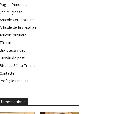
Pagina Principala
Știri religioase
Articole Ortodoxia.md
Articole de la vizitatori
Articole preluate
Tâlcuiri
Bibliotecă video
Gustări de post
Biserica Sfinta Treime
Contacte
Profețiile timpului
Ultimele articole