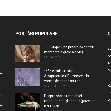
POSTĂRI POPULARE
C
+++ Rugăciune puternică pentru
St
momentele grele ale vieţii
Ar
28 iulie 2010
Ar
Pr
**** Acatistul către
Atotputernicul Dumnezeu, la
6.
vreme de necaz sau de...
Ru
5 octombrie 2010
Fă
lui
Despre păcatul malahiei
Po
(masturbării) şi onaniei (pazei de
a nu avea...
St