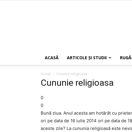
ACASĂ
ARTICOLE ŞI STUDII
RUGĂ
Acasă
Cununie religioasa
Cununie religioasa
0
0
Bună ziua. Anul acesta am hotărât cu priete
ori pe data de 16 iulie 2014 ori pe data de 1
aceste zile? La cununia religioasă este nevo