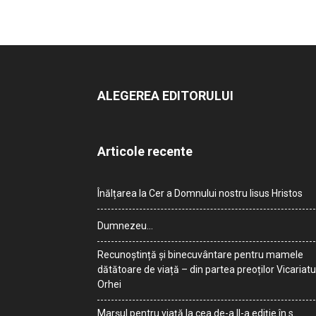
ALEGEREA EDITORULUI
Articole recente
Înălțarea la Cer a Domnului nostru Iisus Hristos
Dumnezeu…
Recunoștință și binecuvântare pentru mamele
dătătoare de viață – din partea preoților Vicariatu
Orhei
Marșul pentru viață la cea de-a II-a ediție în s.