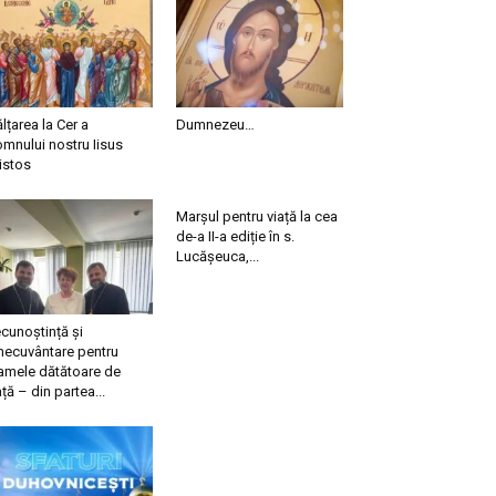
ălțarea la Cer a
Dumnezeu…
mnului nostru Iisus
istos
Marșul pentru viață la cea
de-a II-a ediție în s.
Lucășeuca,...
cunoștință și
necuvântare pentru
mele dătătoare de
ață – din partea...