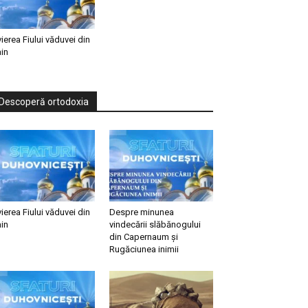
vierea Fiului văduvei din
in
Descoperă ortodoxia
vierea Fiului văduvei din
Despre minunea
in
vindecării slăbănogului
din Capernaum și
Rugăciunea inimii