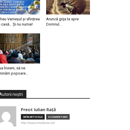
heu Vameșul și sfințirea
Aruncă grija ta spre
 casă… Și nu numai!
Domnul…
ua Învierii, să ne
minăm popoare…
Autorii noștri
Preot Iulian Raţă
3878 ARTICOLE
6 COMENTARII
http://www.ortodoxia.md