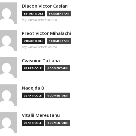
Diacon Victor Casian
581 ARTICOLE
5 COMENTARII
http://www.ortodoxia.md
Preot Victor Mihalachi
210 ARTICOLE
1 COMENTARII
http://www.ortodoxia.md
Cvasniuc Tatiana
88 ARTICOLE
0 COMENTARII
Nadejda B.
32 ARTICOLE
0 COMENTARII
Vitalii Mereutanu
23 ARTICOLE
0 COMENTARII