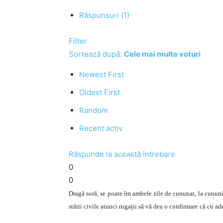
Răspunsuri (1)
Filter
Sortează după:
Cele mai multe voturi
Newest First
Oldest First
Random
Recent activ
Răspunde la această întrebare
0
0
Dragă soră, se poate îm ambele zile de cununat, la cununie 
stării civile atunci rugații să vă dea o confirmare că cu ade