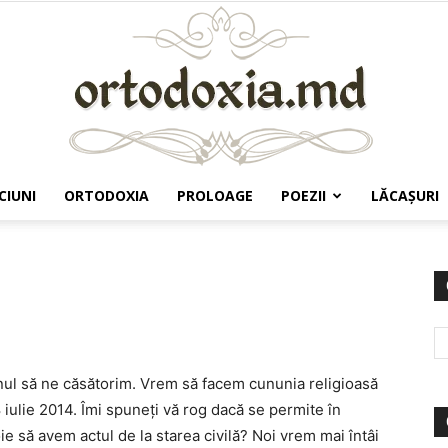
CIUNI
ORTODOXIA
PROLOAGE
POEZII
LĂCAŞURI
Ortodoxia.md
nul să ne căsătorim. Vrem să facem cununia religioasă
8 iulie 2014. Îmi spuneți vă rog dacă se permite în
ie să avem actul de la starea civilă? Noi vrem mai întâi