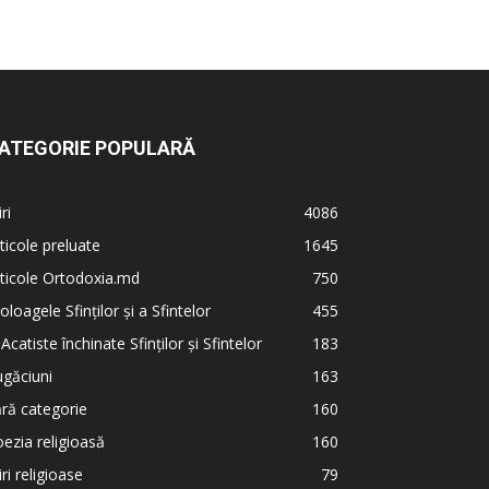
ATEGORIE POPULARĂ
iri
4086
ticole preluate
1645
ticole Ortodoxia.md
750
oloagele Sfinților și a Sfintelor
455
 Acatiste închinate Sfinților și Sfintelor
183
găciuni
163
ră categorie
160
ezia religioasă
160
iri religioase
79