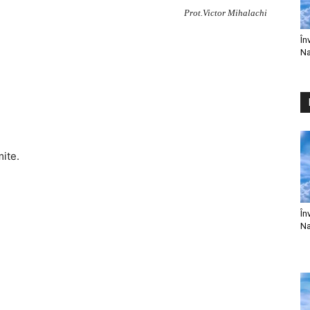
Prot.Victor Mihalachi
În
Na
mite.
În
Na