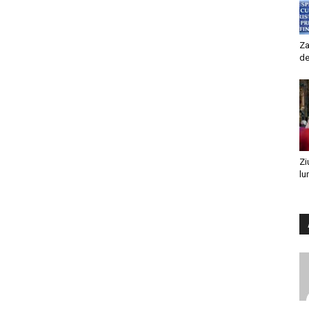
Za
de
Zi
lu