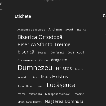
15 aprilie 2010
ă”
C
Etichete
Anul nou
avort
Academia de Teologie
Biserica
Biserica Ortodoxă
Biserica Sfânta Treime
biserică
copil
Botezul
Conferință
Copii
dragoste
Coronavirus
Cruce
Dumnezeu
Hristos
Icoana
Iisus Hristos
Ierusalim
Iisus
Lucășeuca
Ilarion Boian
Israel
mamă
Mitropolia
Mitropolia Moldovei;
moarte
Nașterea Domnului
Mântuitorul Hristos