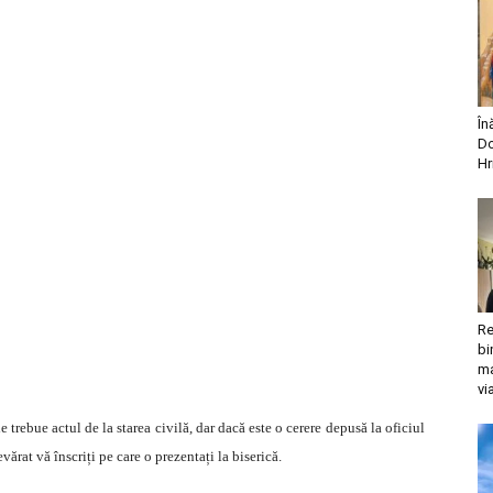
În
Do
Hr
Re
bi
ma
vi
trebue actul de la starea civilă, dar dacă este o cerere depusă la oficiul
vărat vă înscriți pe care o prezentați la biserică.