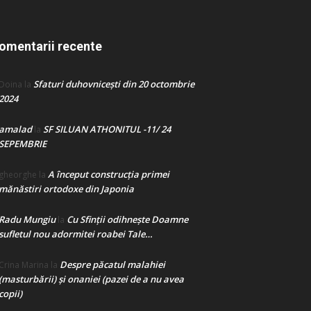
omentarii recente
Sfaturi duhovnicești din 20 octombrie
Doina
la
2024
amalad
SF SILUAN ATHONITUL -11/ 24
la
SEPEMBRIE
A început construcţia primei
gheorghe
la
mănăstiri ortodoxe din Japonia
Radu Mungiu
Cu Sfinții odihnește Doamne
la
sufletul nou adormitei roabei Tale…
Despre păcatul malahiei
Crina Marina
la
(masturbării) şi onaniei (pazei de a nu avea
copii)