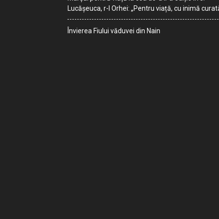
Lucășeuca, r-l Orhei: „Pentru viață, cu inimă curat
Învierea Fiului văduvei din Nain