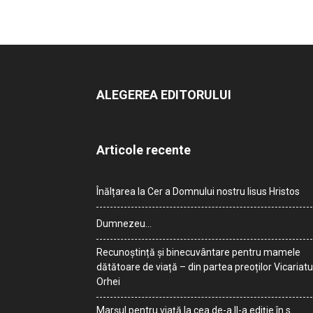
ALEGEREA EDITORULUI
Articole recente
Înălțarea la Cer a Domnului nostru Iisus Hristos
Dumnezeu…
Recunoștință și binecuvântare pentru mamele
dătătoare de viață – din partea preoților Vicariatu
Orhei
Marșul pentru viață la cea de-a II-a ediție în s.