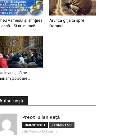
heu Vameșul și sfințirea
Aruncă grija ta spre
 casă… Și nu numai!
Domnul…
ua Învierii, să ne
minăm popoare…
Autorii noștri
Preot Iulian Raţă
3878 ARTICOLE
6 COMENTARII
http://www.ortodoxia.md