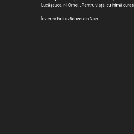
Lucășeuca, r-l Orhei: „Pentru viață, cu inimă curat
Învierea Fiului văduvei din Nain