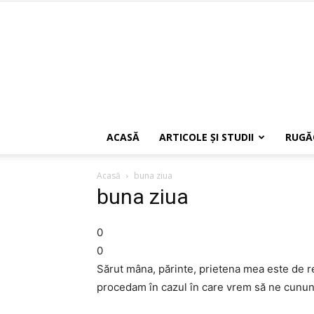
ACASĂ
ARTICOLE ŞI STUDII
RUGĂ
Acasă
buna ziua
buna ziua
0
0
Sărut mâna, părinte, prietena mea este de re
procedam în cazul în care vrem să ne cunu