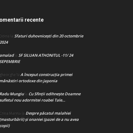
omentarii recente
Sfaturi duhovnicești din 20 octombrie
Doina
la
2024
amalad
SF SILUAN ATHONITUL -11/ 24
la
SEPEMBRIE
A început construcţia primei
gheorghe
la
mănăstiri ortodoxe din Japonia
Radu Mungiu
Cu Sfinții odihnește Doamne
la
sufletul nou adormitei roabei Tale…
Despre păcatul malahiei
Crina Marina
la
(masturbării) şi onaniei (pazei de a nu avea
copii)