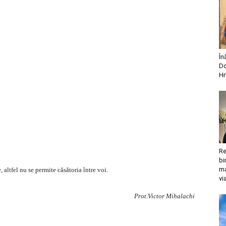
În
Do
Hr
Re
bi
ma
, altfel nu se permite căsătoria între voi.
vi
Prot.Victor Mihalachi