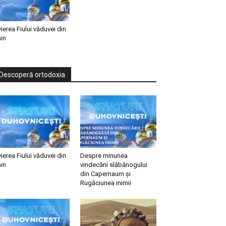
vierea Fiului văduvei din
in
Descoperă ortodoxia
vierea Fiului văduvei din
Despre minunea
in
vindecării slăbănogului
din Capernaum și
Rugăciunea inimii