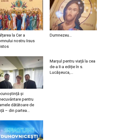
ălțarea la Cer a
Dumnezeu…
mnului nostru Iisus
istos
Marșul pentru viață la cea
de-a II-a ediție în s.
Lucășeuca,...
cunoștință și
necuvântare pentru
mele dătătoare de
ață – din partea...