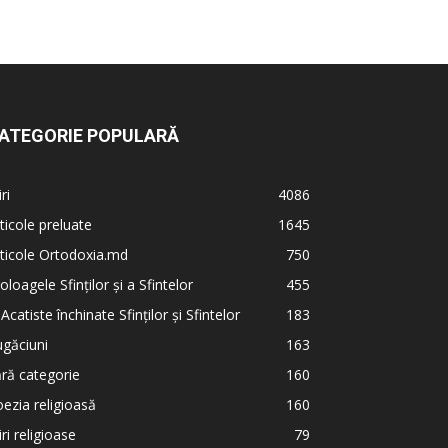
ATEGORIE POPULARĂ
iri
4086
ticole preluate
1645
ticole Ortodoxia.md
750
oloagele Sfinților și a Sfintelor
455
 Acatiste închinate Sfinților și Sfintelor
183
găciuni
163
ră categorie
160
ezia religioasă
160
iri religioase
79