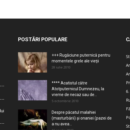
POSTĂRI POPULARE
C
+++ Rugăciune puternică pentru
St
momentele grele ale vieţii
Ar
28 iulie 2010
Ar
Pr
**** Acatistul către
Atotputernicul Dumnezeu, la
6.
vreme de necaz sau de...
Ru
5 octombrie 2010
Fă
lui
Despre păcatul malahiei
Po
(masturbării) şi onaniei (pazei de
a nu avea...
St