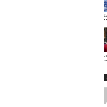
Za
de
Zi
lu