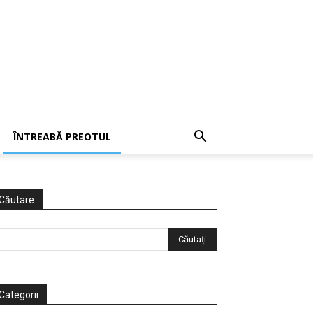
ÎNTREABĂ PREOTUL
Căutare
Categorii