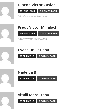
Diacon Victor Casian
581 ARTICOLE
5 COMENTARII
http://www.ortodoxia.md
Preot Victor Mihalachi
210 ARTICOLE
1 COMENTARII
http://www.ortodoxia.md
Cvasniuc Tatiana
88 ARTICOLE
0 COMENTARII
Nadejda B.
32 ARTICOLE
0 COMENTARII
Vitalii Mereutanu
23 ARTICOLE
0 COMENTARII