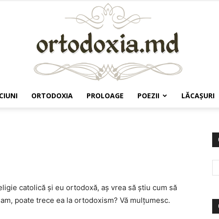
CIUNI
ORTODOXIA
PROLOAGE
POEZII
LĂCAŞURI
Ortodoxia.md
ligie catolică şi eu ortodoxă, aş vrea să ştiu cum să
nam, poate trece ea la ortodoxism? Vă mulţumesc.