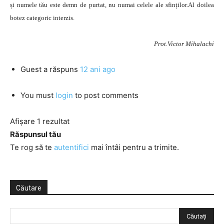
și numele tău este demn de purtat, nu numai celele ale sfinților.Al doilea
botez categoric interzis.
Prot.Victor Mihalachi
Guest
a răspuns
12 ani ago
You must
login
to post comments
Afișare 1 rezultat
Răspunsul tău
Te rog să te
autentifici
mai întâi pentru a trimite.
Căutare