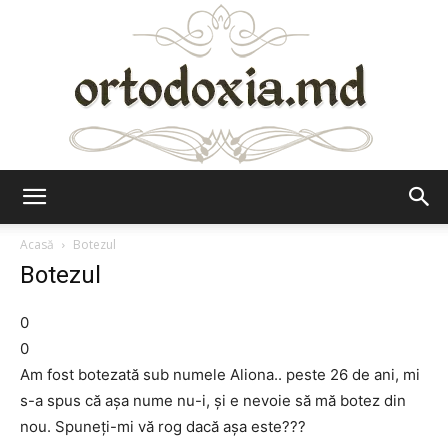
Ortodoxia.md
Acasă
Botezul
Botezul
0
0
Am fost botezată sub numele Aliona.. peste 26 de ani, mi
s-a spus că așa nume nu-i, și e nevoie să mă botez din
nou. Spuneți-mi vă rog dacă așa este???