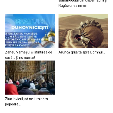
slăbănogului din Capernaum și
Rugăciunea inimii
Zaheu Vameșul și sfințirea de
Aruncă grija ta spre Domnul…
casă… Și nu numai!
Ziua Învierii, să ne luminăm
popoare…