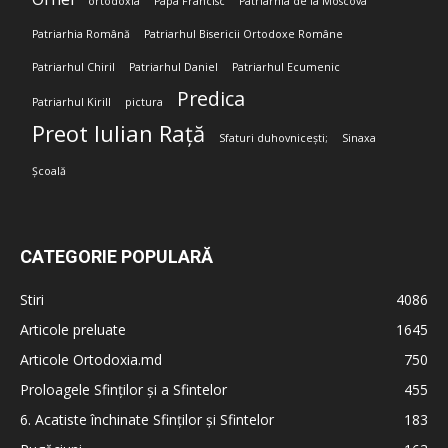
ortodoxia
Papa Francisc
Patriarhia de la Moscova
Patriarhia Română
Patriarhul Bisericii Ortodoxe Române
Patriarhul Chiril
Patriarhul Daniel
Patriarhul Ecumenic
Predica
Patriarhul Kirill
pictura
Preot Iulian Rață
Sfaturi duhovnicești;
Sinaxa
Școală
CATEGORIE POPULARĂ
Stiri
4086
Articole preluate
1645
Articole Ortodoxia.md
750
Proloagele Sfinților și a Sfintelor
455
6. Acatiste închinate Sfinților și Sfintelor
183