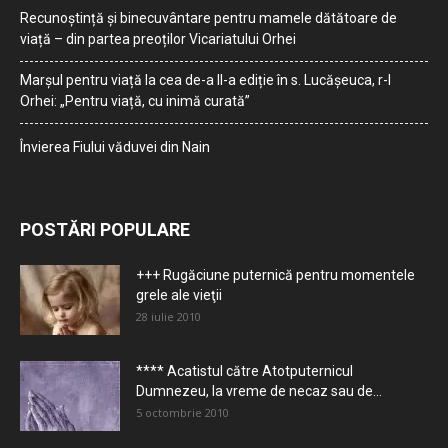
Recunoștință și binecuvântare pentru mamele dătătoare de
viață – din partea preoților Vicariatului Orhei
Marșul pentru viață la cea de-a II-a ediție în s. Lucășeuca, r-l
Orhei: „Pentru viață, cu inimă curată”
Învierea Fiului văduvei din Nain
POSTĂRI POPULARE
+++ Rugăciune puternică pentru momentele
grele ale vieţii
28 iulie 2010
**** Acatistul către Atotputernicul
Dumnezeu, la vreme de necaz sau de...
5 octombrie 2010