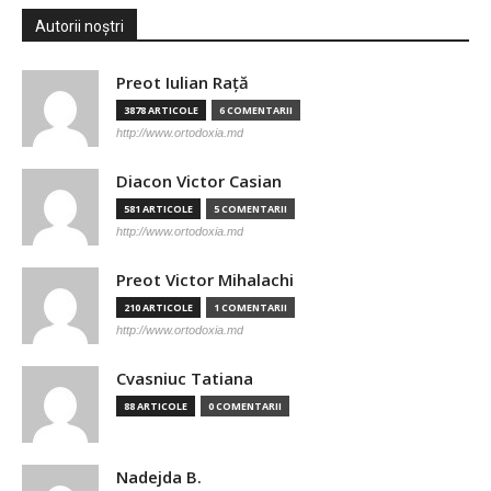
Autorii noștri
Preot Iulian Raţă
3878 ARTICOLE
6 COMENTARII
http://www.ortodoxia.md
Diacon Victor Casian
581 ARTICOLE
5 COMENTARII
http://www.ortodoxia.md
Preot Victor Mihalachi
210 ARTICOLE
1 COMENTARII
http://www.ortodoxia.md
Cvasniuc Tatiana
88 ARTICOLE
0 COMENTARII
Nadejda B.