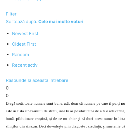
Filter
Sortează după:
Cele mai multe voturi
Newest First
Oldest First
Random
Recent activ
Răspunde la această întrebare
0
0
Dragă soră, toate numele sunt bune, atât doar că numele pe care îl porți nu
este în lista sinaxarului de sfinți, însă tu ai posibilitatea de a fi o adevărată,
bună, pilduitoare creștină, și de ce nu chiar și să duci acest nume în lista
sfinților din sinaxar. Deci dovedește prin dragoste , credință, și smerenie că