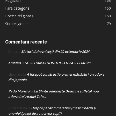
Rugăciuni
163
Fără categorie
160
Poezia religioasă
160
Stiri religioase
79
Comentarii recente
Sfaturi duhovnicești din 20 octombrie 2024
Doina
la
amalad
SF SILUAN ATHONITUL -11/ 24 SEPEMBRIE
la
A început construcţia primei mănăstiri ortodoxe
gheorghe
la
din Japonia
Radu Mungiu
Cu Sfinții odihnește Doamne sufletul nou
la
adormitei roabei Tale…
Despre păcatul malahiei (masturbării) şi
Crina Marina
la
onaniei (pazei de a nu avea copii)