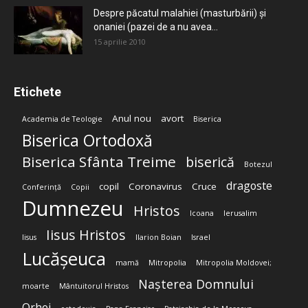
Despre păcatul malahiei (masturbării) şi
onaniei (pazei de a nu avea...
15 aprilie 2010
Etichete
Anul nou
avort
Academia de Teologie
Biserica
Biserica Ortodoxă
Biserica Sfânta Treime
biserică
Botezul
dragoste
copil
Coronavirus
Cruce
Conferință
Copii
Dumnezeu
Hristos
Icoana
Ierusalim
Iisus Hristos
Iisus
Ilarion Boian
Israel
Lucășeuca
mamă
Mitropolia
Mitropolia Moldovei;
Nașterea Domnului
moarte
Mântuitorul Hristos
Orhei