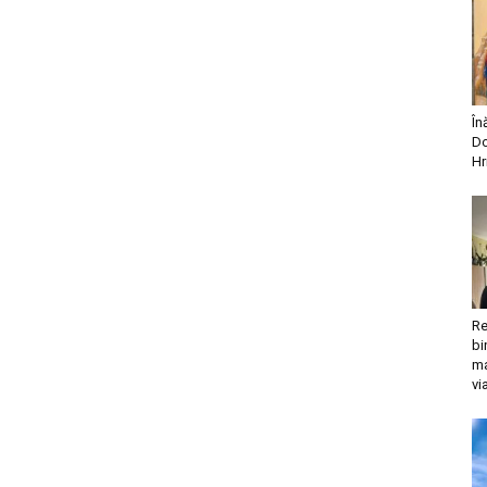
În
Do
Hr
Re
bi
ma
vi