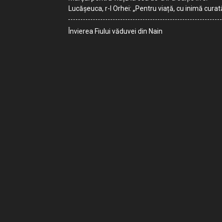
Lucășeuca, r-l Orhei: „Pentru viață, cu inimă curat
Învierea Fiului văduvei din Nain