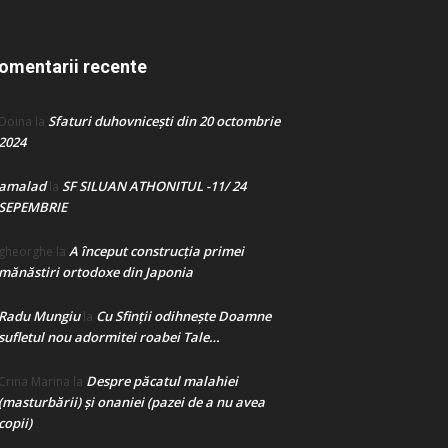
omentarii recente
Sfaturi duhovnicești din 20 octombrie
Doina
la
2024
amalad
SF SILUAN ATHONITUL -11/ 24
la
SEPEMBRIE
A început construcţia primei
gheorghe
la
mănăstiri ortodoxe din Japonia
Radu Mungiu
Cu Sfinții odihnește Doamne
la
sufletul nou adormitei roabei Tale…
Despre păcatul malahiei
Crina Marina
la
(masturbării) şi onaniei (pazei de a nu avea
copii)