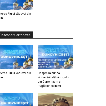
vierea Fiului văduvei din
in
Descoperă ortodoxia
vierea Fiului văduvei din
Despre minunea
in
vindecării slăbănogului
din Capernaum și
Rugăciunea inimii