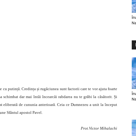
În
Na
 cu putință. Credința și rugăciunea sunt factorii care te vor ajuta foarte
În
a schimbat dar mai întâi încearcăi rabdarea nu te grăbi la căsătorit. Și
Na
st eliberată de cununia anterioară. Ceia ce Dumnezeu a unit la început
pune Sfântul apostol Pavel.
Prot.Victor Mihalachi