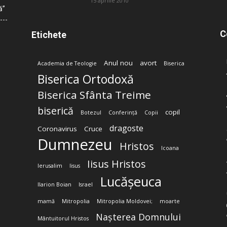
15 aprilie 2010
ă”
C
Etichete
Anul nou
avort
Academia de Teologie
Biserica
Biserica Ortodoxă
Biserica Sfânta Treime
biserică
copil
Botezul
Conferință
Copii
dragoste
Coronavirus
Cruce
Dumnezeu
Hristos
Icoana
Iisus Hristos
Ierusalim
Iisus
Lucășeuca
Ilarion Boian
Israel
mamă
Mitropolia
Mitropolia Moldovei;
moarte
Nașterea Domnului
Mântuitorul Hristos