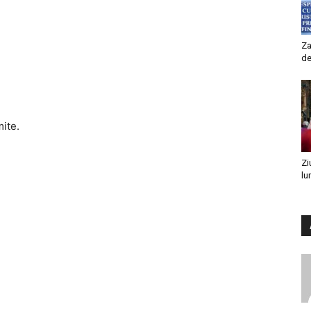
Za
de
mite.
Zi
lu