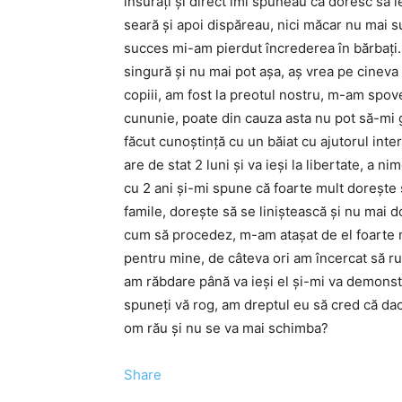
însurați și direct îmi spuneau că doresc să 
seară și apoi dispăreau, nici măcar nu mai 
succes mi-am pierdut încrederea în bărbați…
singură și nu mai pot așa, aș vrea pe cineva 
copiii, am fost la preotul nostru, m-am spov
cununie, poate din cauza asta nu pot să-mi 
făcut cunoștință cu un băiat cu ajutorul inte
are de stat 2 luni și va ieși la libertate, a n
cu 2 ani și-mi spune că foarte mult dorește 
famile, dorește să se liniștească și nu mai do
cum să procedez, m-am atașat de el foarte mu
pentru mine, de câteva ori am încercat să ru
am răbdare până va ieși el și-mi va demonstr
spuneți vă rog, am dreptul eu să cred că dac
om rău și nu se va mai schimba?
Share