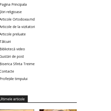
Pagina Principala
Știri religioase
Articole Ortodoxia.md
Articole de la vizitatori
Articole preluate
Tâlcuiri
Bibliotecă video
Gustări de post
Biserica Sfinta Treime
Contacte
Profețiile timpului
Ultimele articole