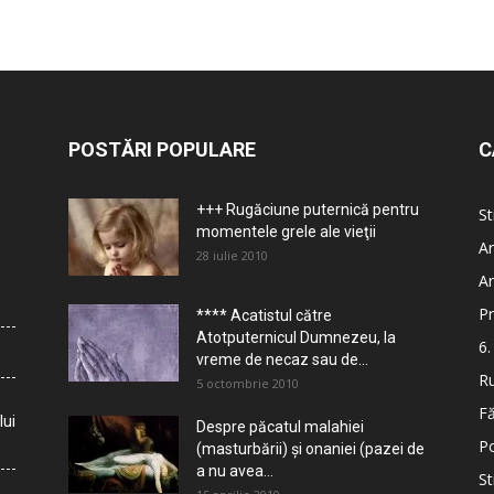
POSTĂRI POPULARE
C
+++ Rugăciune puternică pentru
St
momentele grele ale vieţii
Ar
28 iulie 2010
Ar
Pr
**** Acatistul către
Atotputernicul Dumnezeu, la
6.
vreme de necaz sau de...
Ru
5 octombrie 2010
Fă
lui
Despre păcatul malahiei
Po
(masturbării) şi onaniei (pazei de
a nu avea...
St