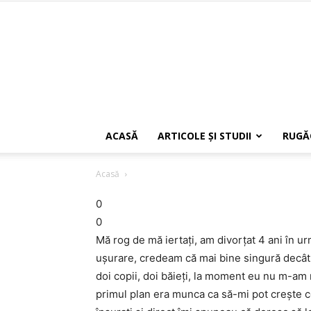
ACASĂ
ARTICOLE ŞI STUDII
RUGĂ
Acasă
0
0
Mă rog de mă iertați, am divorțat 4 ani în urm
ușurare, credeam că mai bine singură decât s
doi copii, doi băieți, la moment eu nu m-am 
primul plan era munca ca să-mi pot crește co