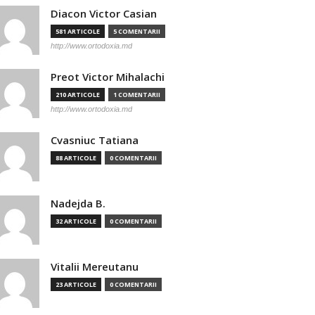
Diacon Victor Casian
581 ARTICOLE
5 COMENTARII
http://www.ortodoxia.md
Preot Victor Mihalachi
210 ARTICOLE
1 COMENTARII
http://www.ortodoxia.md
Cvasniuc Tatiana
88 ARTICOLE
0 COMENTARII
Nadejda B.
32 ARTICOLE
0 COMENTARII
Vitalii Mereutanu
23 ARTICOLE
0 COMENTARII