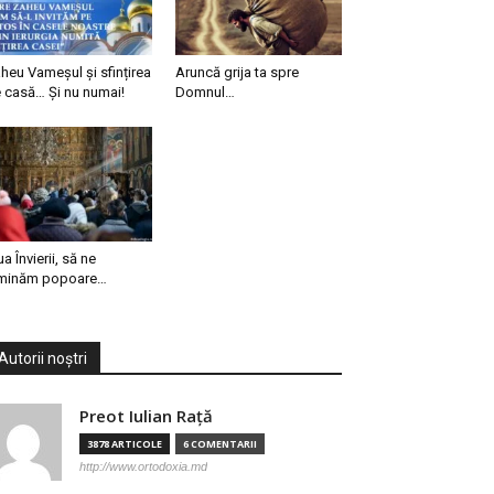
heu Vameșul și sfințirea
Aruncă grija ta spre
 casă… Și nu numai!
Domnul…
ua Învierii, să ne
minăm popoare…
Autorii noștri
Preot Iulian Raţă
3878 ARTICOLE
6 COMENTARII
http://www.ortodoxia.md