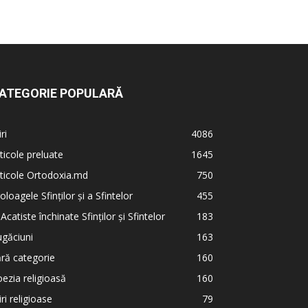
ATEGORIE POPULARĂ
iri
4086
ticole preluate
1645
ticole Ortodoxia.md
750
oloagele Sfinților și a Sfintelor
455
 Acatiste închinate Sfinților și Sfintelor
183
găciuni
163
ră categorie
160
ezia religioasă
160
iri religioase
79