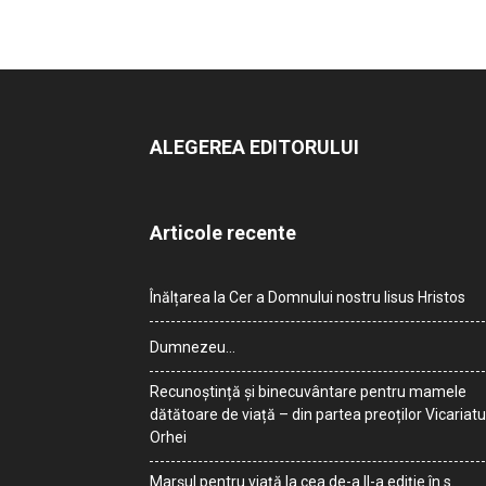
ALEGEREA EDITORULUI
Articole recente
Înălțarea la Cer a Domnului nostru Iisus Hristos
Dumnezeu…
Recunoștință și binecuvântare pentru mamele
dătătoare de viață – din partea preoților Vicariatu
Orhei
Marșul pentru viață la cea de-a II-a ediție în s.