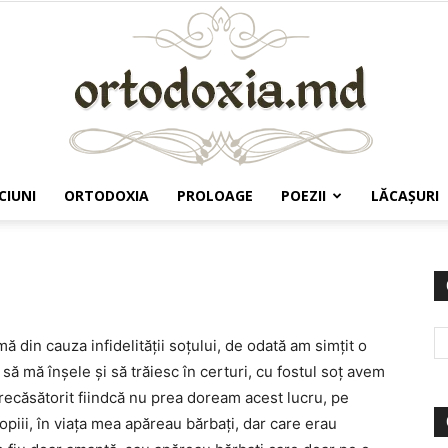
CIUNI
ORTODOXIA
PROLOAGE
POEZII
LĂCAŞURI
Ortodoxia.md
ă din cauza infidelității soțului, de odată am simțit o
ă mă înșele și să trăiesc în certuri, cu fostul soț avem
recăsătorit fiindcă nu prea doream acest lucru, pe
piii, în viața mea apăreau bărbați, dar care erau