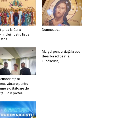
ălțarea la Cer a
Dumnezeu…
mnului nostru Iisus
istos
Marșul pentru viață la cea
de-a II-a ediție în s.
Lucășeuca,...
cunoștință și
necuvântare pentru
mele dătătoare de
ață – din partea...