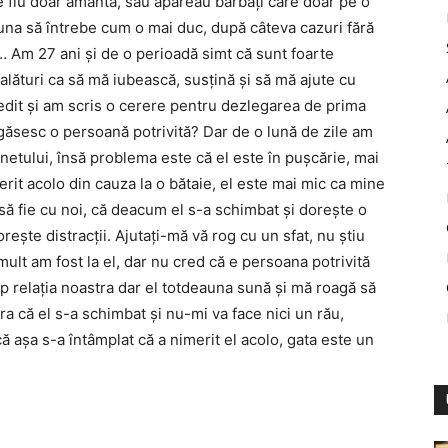
le fiu doar amantă, sau apăreau bărbați care doar pe o
suna să întrebe cum o mai duc, după câteva cazuri fără
 Am 27 ani și de o perioadă simt că sunt foarte
alături ca să mă iubească, susțină și să mă ajute cu
edit și am scris o cerere pentru dezlegarea de prima
găsesc o persoană potrivită? Dar de o lună de zile am
rnetului, însă problema este că el este în pușcărie, mai
imerit acolo din cauza la o bătaie, el este mai mic ca mine
să fie cu noi, că deacum el s-a schimbat și dorește o
rește distracții. Ajutați-mă vă rog cu un sfat, nu știu
lt am fost la el, dar nu cred că e persoana potrivită
p relația noastra dar el totdeauna sună și mă roagă să
a că el s-a schimbat și nu-mi va face nici un rău,
ă așa s-a întâmplat că a nimerit el acolo, gata este un