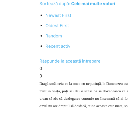
Sortează după:
Cele mai multe voturi
Newest First
Oldest First
Random
Recent activ
Răspunde la această întrebare
0
0
Dragă soră, ceia ce la om e cu neputință, la Dumnezeu este
mult în viață, poți săi dai o șansă ca să dovedească că s
vreau să zic că dezlegarea cununie nu înseamnă că ai fo
omul nu are dreptul să desfacă, taina aceasta este mare, s