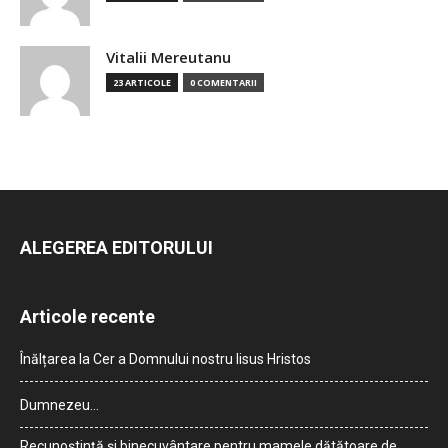
Vitalii Mereutanu
23 ARTICOLE
0 COMENTARII
ALEGEREA EDITORULUI
Articole recente
Înălțarea la Cer a Domnului nostru Iisus Hristos
Dumnezeu…
Recunoștință și binecuvântare pentru mamele dătătoare de