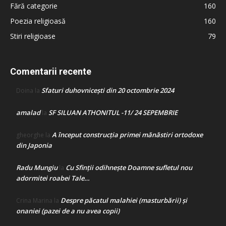
Fără categorie
160
Poezia religioasă
160
Stiri religioase
79
Comentarii recente
Sfaturi duhovnicești din 20 octombrie 2024
Doina
la
amalad
SF SILUAN ATHONITUL -11/ 24 SEPEMBRIE
la
A început construcţia primei mănăstiri ortodoxe
gheorghe
la
din Japonia
Radu Mungiu
Cu Sfinții odihnește Doamne sufletul nou
la
adormitei roabei Tale…
Despre păcatul malahiei (masturbării) şi
Crina Marina
la
onaniei (pazei de a nu avea copii)