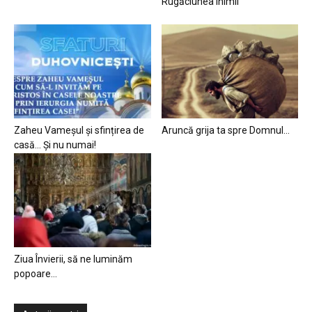
Rugăciunea inimii
Zaheu Vameșul și sfințirea de
Aruncă grija ta spre Domnul…
casă… Și nu numai!
Ziua Învierii, să ne luminăm
popoare…