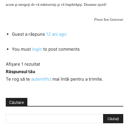
acum şi mergeţi de vă mărturisiţi şi vă împărtăşiţi. Doamne ajută!
Preot Ion Goncear
Guest
a răspuns
12 ani ago
You must
login
to post comments
Afișare 1 rezultat
Răspunsul tău
Te rog să te
autentifici
mai întâi pentru a trimite.
Căutare