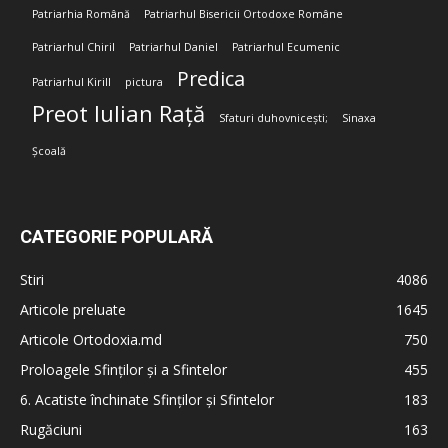
Patriarhia Română
Patriarhul Bisericii Ortodoxe Române
Patriarhul Chiril
Patriarhul Daniel
Patriarhul Ecumenic
Predica
Patriarhul Kirill
pictura
Preot Iulian Rață
Sfaturi duhovnicești;
Sinaxa
Școală
CATEGORIE POPULARĂ
Stiri
4086
Articole preluate
1645
Articole Ortodoxia.md
750
Proloagele Sfinților și a Sfintelor
455
6. Acatiste închinate Sfinților și Sfintelor
183
Rugăciuni
163