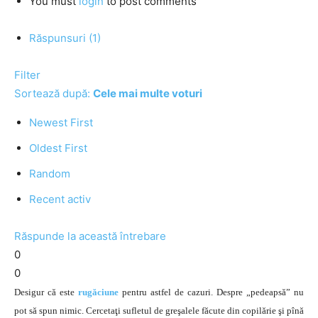
You must
login
to post comments
Răspunsuri (1)
Filter
Sortează după:
Cele mai multe voturi
Newest First
Oldest First
Random
Recent activ
Răspunde la această întrebare
0
0
Desigur că este
rugăciune
pentru astfel de cazuri. Despre „pedeapsă” nu
pot să spun nimic. Cercetaţi sufletul de greşalele făcute din copilărie şi pînă