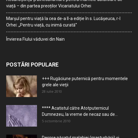
viață – din partea preoților Vicariatului Orhei
Marșul pentru viață la cea de-a II-a ediție în s. Lucășeuca, r-l
Orhei: „Pentru viață, cu inimă curată”
Învierea Fiului văduvei din Nain
POSTĂRI POPULARE
+++ Rugăciune puternică pentru momentele
grele ale vieţii
28 iulie 2010
**** Acatistul către Atotputernicul
Dumnezeu, la vreme de necaz sau de...
5 octombrie 2010
Despre păcatul malahiei (masturbării) şi