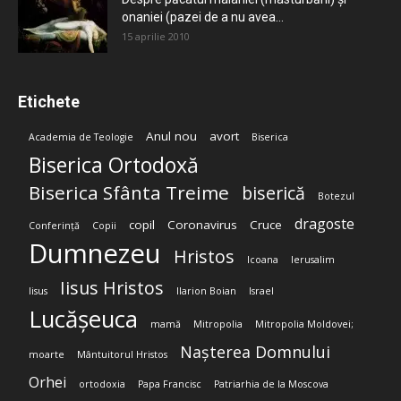
onaniei (pazei de a nu avea...
15 aprilie 2010
Etichete
Anul nou
avort
Academia de Teologie
Biserica
Biserica Ortodoxă
Biserica Sfânta Treime
biserică
Botezul
dragoste
copil
Coronavirus
Cruce
Conferință
Copii
Dumnezeu
Hristos
Icoana
Ierusalim
Iisus Hristos
Iisus
Ilarion Boian
Israel
Lucășeuca
mamă
Mitropolia
Mitropolia Moldovei;
Nașterea Domnului
moarte
Mântuitorul Hristos
Orhei
ortodoxia
Papa Francisc
Patriarhia de la Moscova