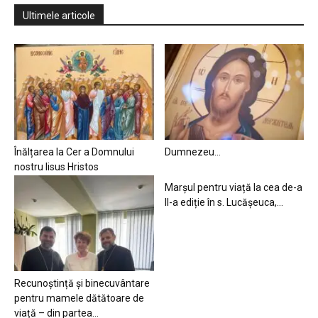
Ultimele articole
Înălțarea la Cer a Domnului
Dumnezeu…
nostru Iisus Hristos
Marșul pentru viață la cea de-a
II-a ediție în s. Lucășeuca,...
Recunoștință și binecuvântare
pentru mamele dătătoare de
viață – din partea...