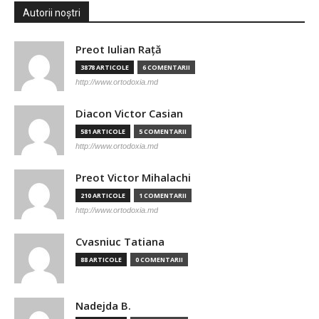
Autorii noștri
Preot Iulian Raţă
3878 ARTICOLE
6 COMENTARII
http://www.ortodoxia.md
Diacon Victor Casian
581 ARTICOLE
5 COMENTARII
http://www.ortodoxia.md
Preot Victor Mihalachi
210 ARTICOLE
1 COMENTARII
http://www.ortodoxia.md
Cvasniuc Tatiana
88 ARTICOLE
0 COMENTARII
Nadejda B.