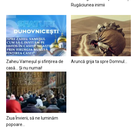
Rugăciunea inimii
Zaheu Vameșul și sfințirea de
Aruncă grija ta spre Domnul…
casă… Și nu numai!
Ziua Învierii, să ne luminăm
popoare…