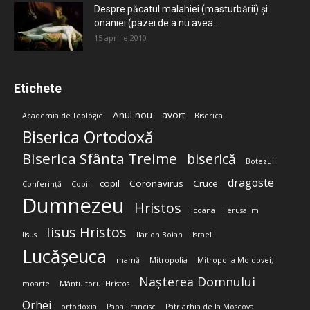
Despre păcatul malahiei (masturbării) şi
onaniei (pazei de a nu avea...
15 aprilie 2010
Etichete
Anul nou
avort
Academia de Teologie
Biserica
Biserica Ortodoxă
Biserica Sfânta Treime
biserică
Botezul
dragoste
copil
Coronavirus
Cruce
Conferință
Copii
Dumnezeu
Hristos
Icoana
Ierusalim
Iisus Hristos
Iisus
Ilarion Boian
Israel
Lucășeuca
mamă
Mitropolia
Mitropolia Moldovei;
Nașterea Domnului
moarte
Mântuitorul Hristos
Orhei
ortodoxia
Papa Francisc
Patriarhia de la Moscova