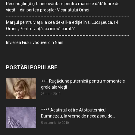
Recunoștință și binecuvântare pentru mamele dătătoare de
viață – din partea preoților Vicariatului Orhei
Marșul pentru viață la cea de-a II-a ediție în s. Lucășeuca, r-l
Orhei: „Pentru viață, cu inimă curată”
Învierea Fiului văduvei din Nain
POSTĂRI POPULARE
+++ Rugăciune puternică pentru momentele
grele ale vieţii
28 iulie 2010
**** Acatistul către Atotputernicul
Dumnezeu, la vreme de necaz sau de...
5 octombrie 2010