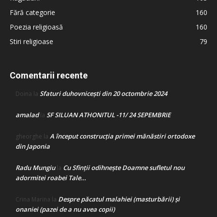
Fără categorie
160
Poezia religioasă
160
Stiri religioase
79
Comentarii recente
Sfaturi duhovnicești din 20 octombrie 2024
Doina
la
amalad
SF SILUAN ATHONITUL -11/ 24 SEPEMBRIE
la
A început construcţia primei mănăstiri ortodoxe
gheorghe
la
din Japonia
Radu Mungiu
Cu Sfinții odihnește Doamne sufletul nou
la
adormitei roabei Tale…
Despre păcatul malahiei (masturbării) şi
Crina Marina
la
onaniei (pazei de a nu avea copii)