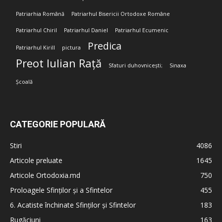
Patriarhia Română
Patriarhul Bisericii Ortodoxe Române
Patriarhul Chiril
Patriarhul Daniel
Patriarhul Ecumenic
Predica
Patriarhul Kirill
pictura
Preot Iulian Rață
Sfaturi duhovnicești;
Sinaxa
Școală
CATEGORIE POPULARĂ
Stiri
4086
Articole preluate
1645
Articole Ortodoxia.md
750
Proloagele Sfinților și a Sfintelor
455
6. Acatiste închinate Sfinților și Sfintelor
183
Rugăciuni
163