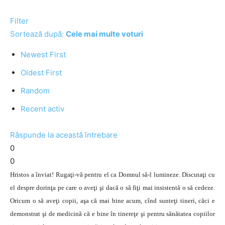
Filter
Sortează după:
Cele mai multe voturi
Newest First
Oldest First
Random
Recent activ
Răspunde la această întrebare
0
0
Hristos a înviat! Rugaţi-vă pentru el ca Domnul să-l lumineze. Discutaţi cu
el despre dorinţa pe care o aveţi şi dacă o să fiţi mai insistentă o să cedeze.
Oricum o să aveţi copii, aşa că mai bine acum, cînd sunteţi tineri, căci e
demonstrat şi de medicină că e bine în tinereţe şi pentru sănătatea copiilor