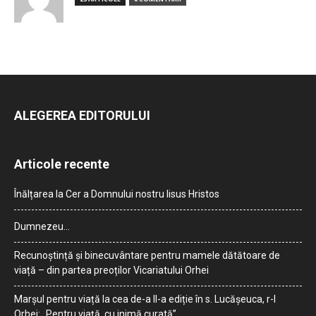
ALEGEREA EDITORULUI
Articole recente
Înălțarea la Cer a Domnului nostru Iisus Hristos
Dumnezeu…
Recunoștință și binecuvântare pentru mamele dătătoare de
viață – din partea preoților Vicariatului Orhei
Marșul pentru viață la cea de-a II-a ediție în s. Lucășeuca, r-l
Orhei: „Pentru viață, cu inimă curată”