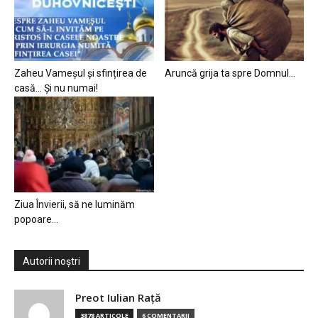
Zaheu Vameșul și sfințirea de
Aruncă grija ta spre Domnul…
casă… Și nu numai!
Ziua Învierii, să ne luminăm
popoare…
Autorii noștri
Preot Iulian Raţă
3878 ARTICOLE
6 COMENTARII