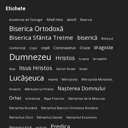
Etichete
Anul nou
avort
Academia de Teologie
Biserica
Biserica Ortodoxă
Biserica Sfânta Treime
biserică
Botezul
dragoste
copil
Coronavirus
Cruce
Conferință
Copii
Dumnezeu
Hristos
Icoana
Ierusalim
Iisus Hristos
Iisus
Ilarion Boian
Israel
Lucășeuca
mamă
Mitropolia
Mitropolia Moldovei;
Nașterea Domnului
moarte
Mântuitorul Hristos
Orhei
ortodoxia
Papa Francisc
Patriarhia de la Moscova
Patriarhia Română
Patriarhul Bisericii Ortodoxe Române
Patriarhul Chiril
Patriarhul Daniel
Patriarhul Ecumenic
Predica
Patriarhul Kirill
pictura