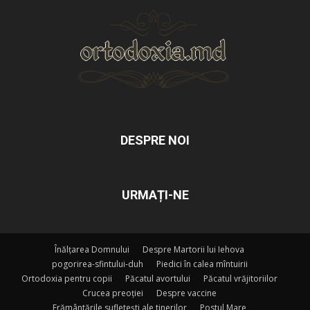
DESPRE NOI
URMAȚI-NE
Înălțarea Domnului
Despre Martorii lui Iehova
pogorirea-sfintului-duh
Piedici în calea mîntuirii
Ortodoxia pentru copii
Păcatul avortului
Păcatul vrăjitoriilor
Crucea preoției
Despre vaccine
Frământările sufletești ale tinerilor
Postul Mare