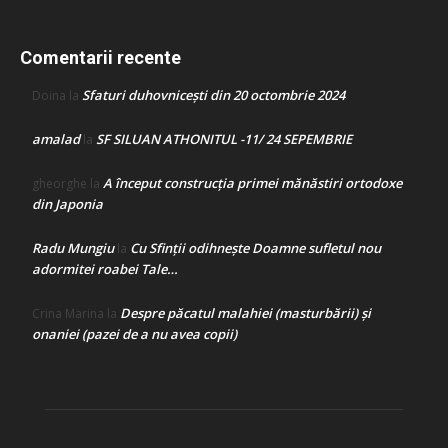
Comentarii recente
Sfaturi duhovnicești din 20 octombrie 2024
Doina
la
amalad
SF SILUAN ATHONITUL -11/ 24 SEPEMBRIE
la
A început construcţia primei mănăstiri ortodoxe
gheorghe
la
din Japonia
Radu Mungiu
Cu Sfinții odihnește Doamne sufletul nou
la
adormitei roabei Tale…
Despre păcatul malahiei (masturbării) şi
Crina Marina
la
onaniei (pazei de a nu avea copii)