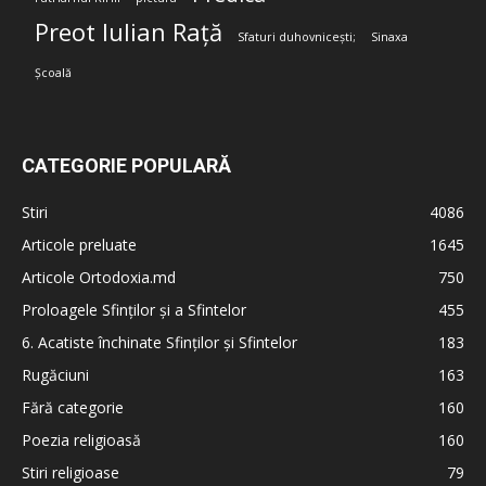
Preot Iulian Rață
Sfaturi duhovnicești;
Sinaxa
Școală
CATEGORIE POPULARĂ
Stiri
4086
Articole preluate
1645
Articole Ortodoxia.md
750
Proloagele Sfinților și a Sfintelor
455
6. Acatiste închinate Sfinților și Sfintelor
183
Rugăciuni
163
Fără categorie
160
Poezia religioasă
160
Stiri religioase
79