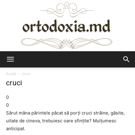
Ortodoxia.md
Acasă
cruci
cruci
0
0
Sărut mâna părinte!e păcat să porți cruci străine, găsite,
uitate de cineva, trebuiesc oare sfințite? Mulțumesc
anticipat.