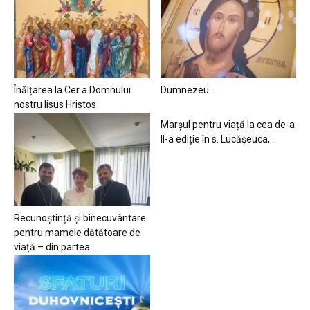
Înălțarea la Cer a Domnului
Dumnezeu…
nostru Iisus Hristos
Marșul pentru viață la cea de-a
II-a ediție în s. Lucășeuca,...
Recunoștință și binecuvântare
pentru mamele dătătoare de
viață – din partea...