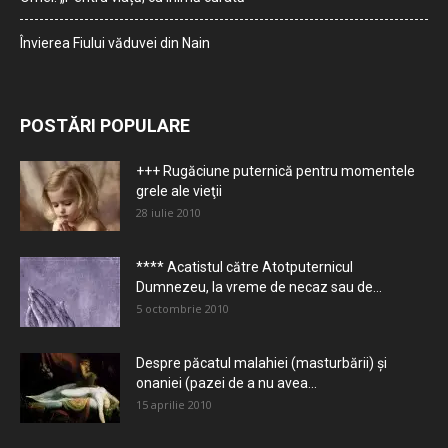
Învierea Fiului văduvei din Nain
POSTĂRI POPULARE
+++ Rugăciune puternică pentru momentele
grele ale vieţii
28 iulie 2010
**** Acatistul către Atotputernicul
Dumnezeu, la vreme de necaz sau de...
5 octombrie 2010
Despre păcatul malahiei (masturbării) şi
onaniei (pazei de a nu avea...
15 aprilie 2010