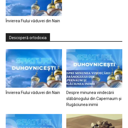
Învierea Fiului văduvei din Nain
Descoperă ortodoxia
Învierea Fiului văduvei din Nain
Despre minunea vindecării
slăbănogului din Capernaum și
Rugăciunea inimii