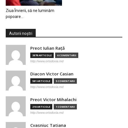
Ziua Învierii, să ne luminăm
popoare…
Autorii noștri
Preot Iulian Raţă
3878 ARTICOLE
6 COMENTARII
http://www.ortodoxia.md
Diacon Victor Casian
581 ARTICOLE
5 COMENTARII
http://www.ortodoxia.md
Preot Victor Mihalachi
210 ARTICOLE
1 COMENTARII
http://www.ortodoxia.md
Cvasniuc Tatiana