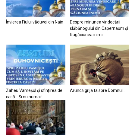
Învierea Fiului văduvei din Nain
Despre minunea vindecării
slăbănogului din Capernaum și
Rugăciunea inimii
Zaheu Vameșul și sfințirea de
Aruncă grija ta spre Domnul…
casă… Și nu numai!