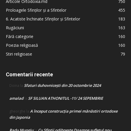
Articole Ortodoxia.md
750
Proloagele Sfinților și a Sfintelor
455
6. Acatiste închinate Sfinților și Sfintelor
183
Rugăciuni
163
Fără categorie
160
Poezia religioasă
160
Stiri religioase
79
Comentarii recente
Sfaturi duhovnicești din 20 octombrie 2024
Doina
la
amalad
SF SILUAN ATHONITUL -11/ 24 SEPEMBRIE
la
A început construcţia primei mănăstiri ortodoxe
gheorghe
la
din Japonia
Radu Mungiu
Cu Sfinții odihnește Doamne sufletul nou
la