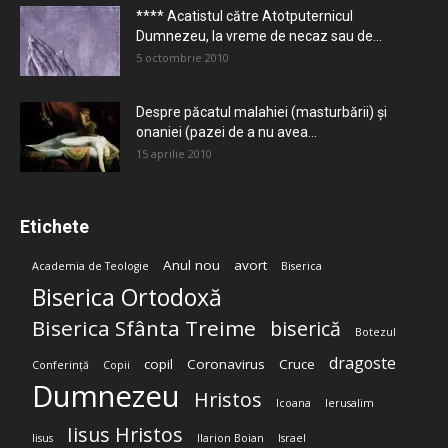
**** Acatistul către Atotputernicul
Dumnezeu, la vreme de necaz sau de...
5 octombrie 2010
Despre păcatul malahiei (masturbării) şi
onaniei (pazei de a nu avea...
15 aprilie 2010
Etichete
Anul nou
avort
Academia de Teologie
Biserica
Biserica Ortodoxă
Biserica Sfânta Treime
biserică
Botezul
dragoste
copil
Coronavirus
Cruce
Conferință
Copii
Dumnezeu
Hristos
Icoana
Ierusalim
Iisus Hristos
Iisus
Ilarion Boian
Israel