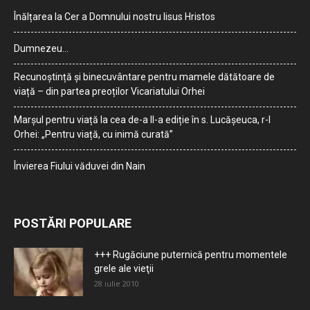
Înălțarea la Cer a Domnului nostru Iisus Hristos
Dumnezeu…
Recunoștință și binecuvântare pentru mamele dătătoare de
viață – din partea preoților Vicariatului Orhei
Marșul pentru viață la cea de-a II-a ediție în s. Lucășeuca, r-l
Orhei: „Pentru viață, cu inimă curată”
Învierea Fiului văduvei din Nain
POSTĂRI POPULARE
+++ Rugăciune puternică pentru momentele
grele ale vieţii
28 iulie 2010