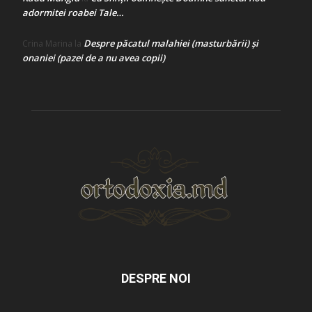
adormitei roabei Tale…
Despre păcatul malahiei (masturbării) şi
Crina Marina
la
onaniei (pazei de a nu avea copii)
DESPRE NOI