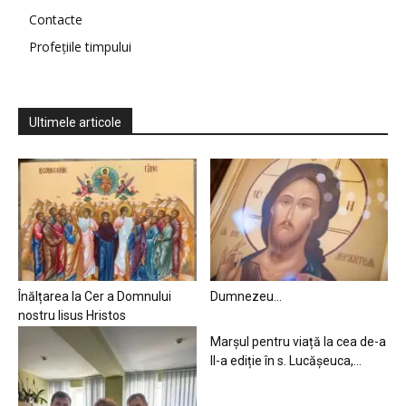
Contacte
Profețiile timpului
Ultimele articole
Înălțarea la Cer a Domnului
Dumnezeu…
nostru Iisus Hristos
Marșul pentru viață la cea de-a
II-a ediție în s. Lucășeuca,...