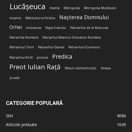
Lucășeuca
mamă
Mitropolia
Mitropolia Moldovei;
Nașterea Domnului
moarte
Mântuitorul Hristos
Orhei
ortodoxia
Papa Francisc
Patriarhia de la Moscova
Patriarhia Română
Patriarhul Bisericii Ortodoxe Române
Patriarhul Chiril
Patriarhul Daniel
Patriarhul Ecumenic
Predica
Patriarhul Kirill
pictura
Preot Iulian Rață
Sfaturi duhovnicești;
Sinaxa
Școală
CATEGORIE POPULARĂ
Stiri
4086
Articole preluate
1645