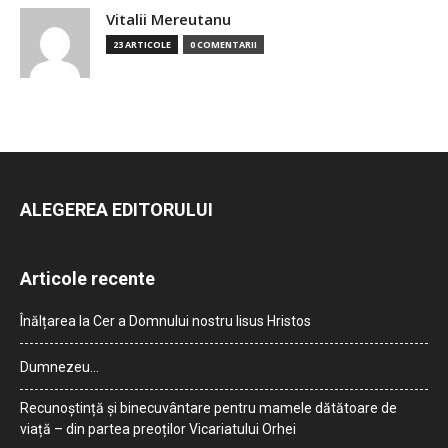
Vitalii Mereutanu
23 ARTICOLE
0 COMENTARII
ALEGEREA EDITORULUI
Articole recente
Înălțarea la Cer a Domnului nostru Iisus Hristos
Dumnezeu…
Recunoștință și binecuvântare pentru mamele dătătoare de
viață – din partea preoților Vicariatului Orhei