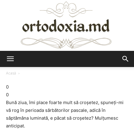
Ortodoxia.md
Acasă
0
0
Bună ziua, îmi place foarte mult să croșetez, spuneți-mi
vă rog în perioada sărbătorilor pascale, adică în
săptămâna luminată, e păcat să croșetez? Mulțumesc
anticipat.