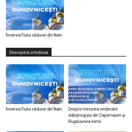
Învierea Fiului văduvei din Nain
Descoperă ortodoxia
Învierea Fiului văduvei din Nain
Despre minunea vindecării
slăbănogului din Capernaum și
Rugăciunea inimii