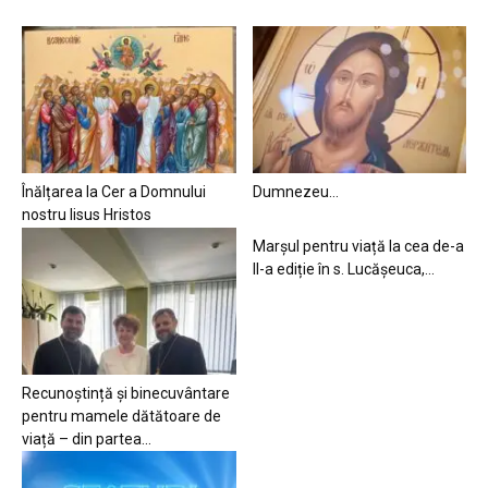
Înălțarea la Cer a Domnului
Dumnezeu…
nostru Iisus Hristos
Marșul pentru viață la cea de-a
II-a ediție în s. Lucășeuca,...
Recunoștință și binecuvântare
pentru mamele dătătoare de
viață – din partea...