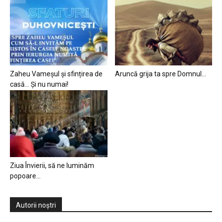
Zaheu Vameșul și sfințirea de
Aruncă grija ta spre Domnul…
casă… Și nu numai!
Ziua Învierii, să ne luminăm
popoare…
Autorii noștri