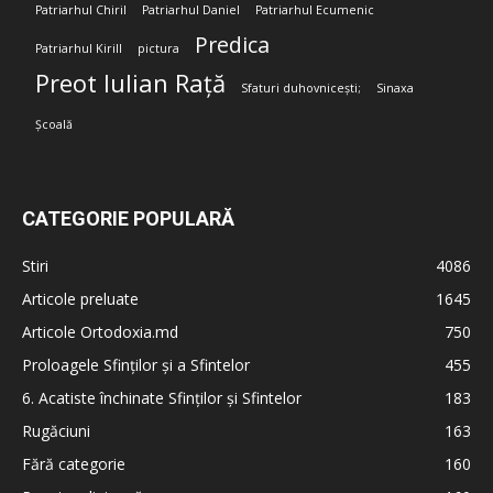
Patriarhul Chiril
Patriarhul Daniel
Patriarhul Ecumenic
Predica
Patriarhul Kirill
pictura
Preot Iulian Rață
Sfaturi duhovnicești;
Sinaxa
Școală
CATEGORIE POPULARĂ
Stiri
4086
Articole preluate
1645
Articole Ortodoxia.md
750
Proloagele Sfinților și a Sfintelor
455
6. Acatiste închinate Sfinților și Sfintelor
183
Rugăciuni
163
Fără categorie
160