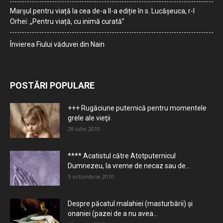
Marșul pentru viață la cea de-a II-a ediție în s. Lucășeuca, r-l
Orhei: „Pentru viață, cu inimă curată”
Învierea Fiului văduvei din Nain
POSTĂRI POPULARE
+++ Rugăciune puternică pentru momentele
grele ale vieţii
28 iulie 2010
**** Acatistul către Atotputernicul
Dumnezeu, la vreme de necaz sau de...
5 octombrie 2010
Despre păcatul malahiei (masturbării) şi
onaniei (pazei de a nu avea...