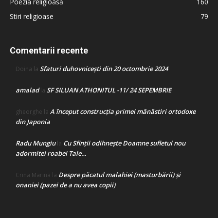
Poezia religioasă
160
Stiri religioase
79
Comentarii recente
Sfaturi duhovnicești din 20 octombrie 2024
Doina
la
amalad
SF SILUAN ATHONITUL -11/ 24 SEPEMBRIE
la
A început construcţia primei mănăstiri ortodoxe
gheorghe
la
din Japonia
Radu Mungiu
Cu Sfinții odihnește Doamne sufletul nou
la
adormitei roabei Tale…
Despre păcatul malahiei (masturbării) şi
Crina Marina
la
onaniei (pazei de a nu avea copii)