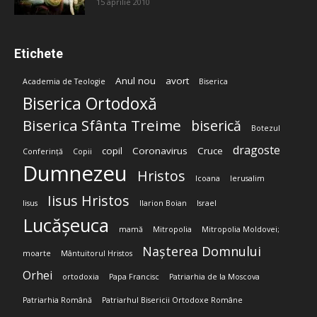
15 aprilie 2010
Etichete
Anul nou
avort
Academia de Teologie
Biserica
Biserica Ortodoxă
Biserica Sfânta Treime
biserică
Botezul
dragoste
copil
Coronavirus
Cruce
Conferință
Copii
Dumnezeu
Hristos
Icoana
Ierusalim
Iisus Hristos
Iisus
Ilarion Boian
Israel
Lucășeuca
mamă
Mitropolia
Mitropolia Moldovei;
Nașterea Domnului
moarte
Mântuitorul Hristos
Orhei
ortodoxia
Papa Francisc
Patriarhia de la Moscova
Patriarhia Română
Patriarhul Bisericii Ortodoxe Române