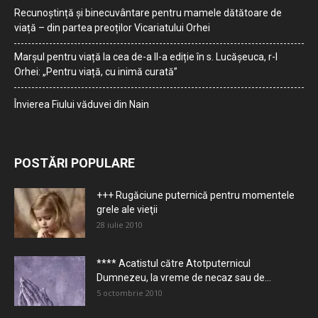
Recunoștință și binecuvântare pentru mamele dătătoare de
viață – din partea preoților Vicariatului Orhei
Marșul pentru viață la cea de-a II-a ediție în s. Lucășeuca, r-l
Orhei: „Pentru viață, cu inimă curată”
Învierea Fiului văduvei din Nain
POSTĂRI POPULARE
+++ Rugăciune puternică pentru momentele
grele ale vieţii
28 iulie 2010
**** Acatistul către Atotputernicul
Dumnezeu, la vreme de necaz sau de...
5 octombrie 2010