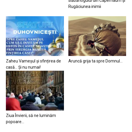
slăbănogului din Capernaum și
Rugăciunea inimii
Zaheu Vameșul și sfințirea de
Aruncă grija ta spre Domnul…
casă… Și nu numai!
Ziua Învierii, să ne luminăm
popoare…