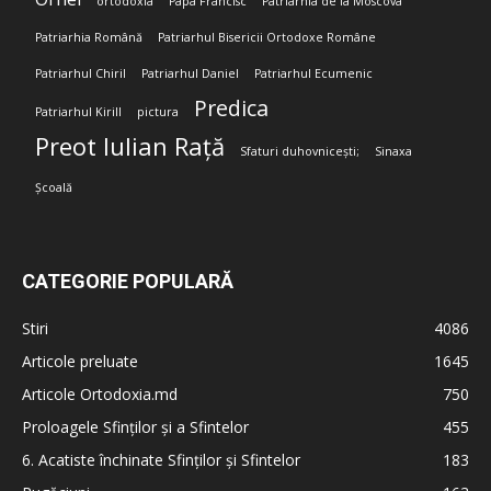
ortodoxia
Papa Francisc
Patriarhia de la Moscova
Patriarhia Română
Patriarhul Bisericii Ortodoxe Române
Patriarhul Chiril
Patriarhul Daniel
Patriarhul Ecumenic
Predica
Patriarhul Kirill
pictura
Preot Iulian Rață
Sfaturi duhovnicești;
Sinaxa
Școală
CATEGORIE POPULARĂ
Stiri
4086
Articole preluate
1645
Articole Ortodoxia.md
750
Proloagele Sfinților și a Sfintelor
455
6. Acatiste închinate Sfinților și Sfintelor
183