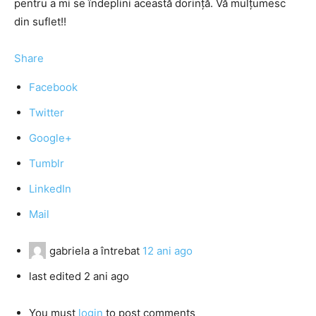
pentru a mi se îndeplini această dorință. Vă mulțumesc
din suflet!!
Share
Facebook
Twitter
Google+
Tumblr
LinkedIn
Mail
gabriela
a întrebat
12 ani ago
last edited 2 ani ago
You must
login
to post comments