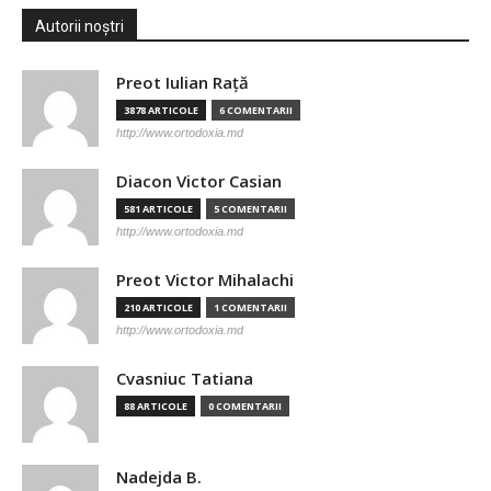
Autorii noștri
Preot Iulian Raţă
3878 ARTICOLE
6 COMENTARII
http://www.ortodoxia.md
Diacon Victor Casian
581 ARTICOLE
5 COMENTARII
http://www.ortodoxia.md
Preot Victor Mihalachi
210 ARTICOLE
1 COMENTARII
http://www.ortodoxia.md
Cvasniuc Tatiana
88 ARTICOLE
0 COMENTARII
Nadejda B.