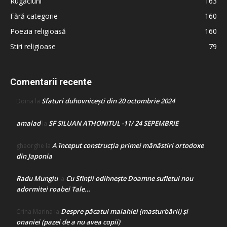
Rugăciuni
163
Fără categorie
160
Poezia religioasă
160
Stiri religioase
79
Comentarii recente
Sfaturi duhovnicești din 20 octombrie 2024
Doina
la
amalad
SF SILUAN ATHONITUL -11/ 24 SEPEMBRIE
la
A început construcţia primei mănăstiri ortodoxe
gheorghe
la
din Japonia
Radu Mungiu
Cu Sfinții odihnește Doamne sufletul nou
la
adormitei roabei Tale…
Despre păcatul malahiei (masturbării) şi
Crina Marina
la
onaniei (pazei de a nu avea copii)