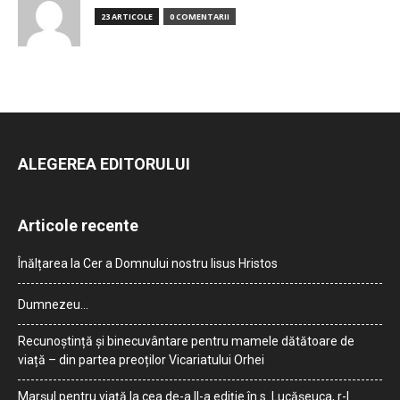
23 ARTICOLE
0 COMENTARII
ALEGEREA EDITORULUI
Articole recente
Înălțarea la Cer a Domnului nostru Iisus Hristos
Dumnezeu…
Recunoștință și binecuvântare pentru mamele dătătoare de
viață – din partea preoților Vicariatului Orhei
Marșul pentru viață la cea de-a II-a ediție în s. Lucășeuca, r-l