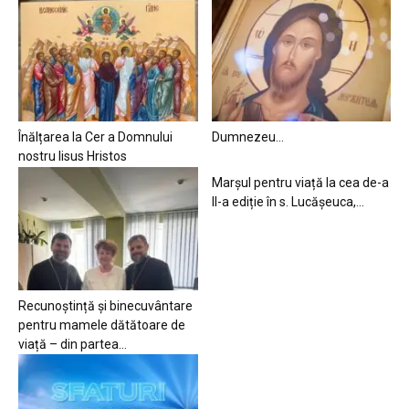
Înălțarea la Cer a Domnului
Dumnezeu…
nostru Iisus Hristos
Marșul pentru viață la cea de-a
II-a ediție în s. Lucășeuca,...
Recunoștință și binecuvântare
pentru mamele dătătoare de
viață – din partea...