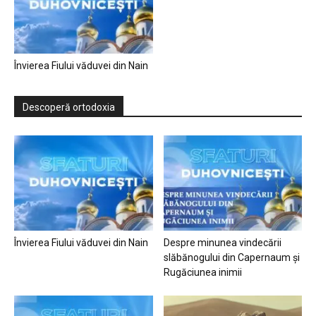
Învierea Fiului văduvei din Nain
Descoperă ortodoxia
Învierea Fiului văduvei din Nain
Despre minunea vindecării
slăbănogului din Capernaum și
Rugăciunea inimii