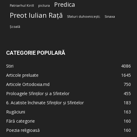
Predica
Patriarhul Kirill
pictura
Preot Iulian Rață
Sfaturi duhovnicești;
Sinaxa
Școală
CATEGORIE POPULARĂ
Stiri
4086
Articole preluate
1645
Articole Ortodoxia.md
750
Proloagele Sfinților și a Sfintelor
455
6. Acatiste închinate Sfinților și Sfintelor
183
Rugăciuni
163
Fără categorie
160
Poezia religioasă
160