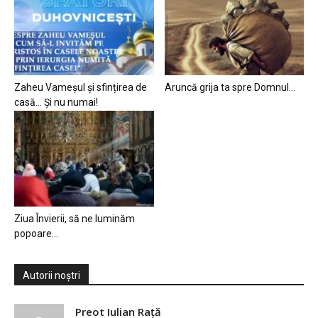
Zaheu Vameșul și sfințirea de
Aruncă grija ta spre Domnul…
casă… Și nu numai!
Ziua Învierii, să ne luminăm
popoare…
Autorii noștri
Preot Iulian Raţă