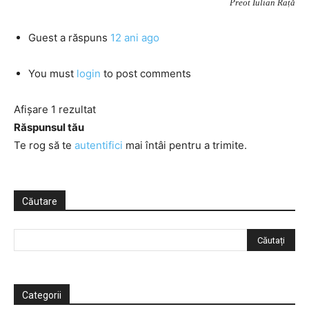
Preot Iulian Rață
Guest
a răspuns
12 ani ago
You must
login
to post comments
Afișare 1 rezultat
Răspunsul tău
Te rog să te
autentifici
mai întâi pentru a trimite.
Căutare
Categorii