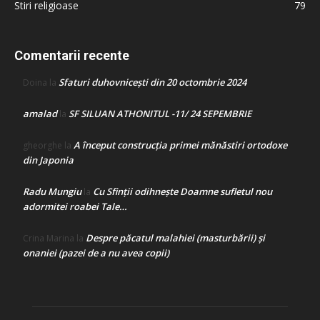
Stiri religioase
79
Comentarii recente
Sfaturi duhovnicești din 20 octombrie 2024
Doina
la
amalad
SF SILUAN ATHONITUL -11/ 24 SEPEMBRIE
la
A început construcţia primei mănăstiri ortodoxe
gheorghe
la
din Japonia
Radu Mungiu
Cu Sfinții odihnește Doamne sufletul nou
la
adormitei roabei Tale…
Despre păcatul malahiei (masturbării) şi
Crina Marina
la
onaniei (pazei de a nu avea copii)