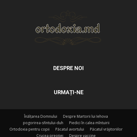
DESPRE NOI
URMAȚI-NE
Înălțarea Domnului
Despre Martorii lui Iehova
pogorirea-sfintului-duh
Piedici în calea mîntuirii
Ortodoxia pentru copii
Păcatul avortului
Păcatul vrăjitoriilor
Crucea preoției
Despre vaccine