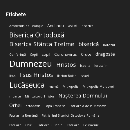
Etichete
Anul nou
avort
Academia de Teologie
Biserica
Biserica Ortodoxă
Biserica Sfânta Treime
biserică
Botezul
dragoste
copil
Coronavirus
Cruce
Conferință
Copii
Dumnezeu
Hristos
Icoana
Ierusalim
Iisus Hristos
Iisus
Ilarion Boian
Israel
Lucășeuca
mamă
Mitropolia
Mitropolia Moldovei;
Nașterea Domnului
moarte
Mântuitorul Hristos
Orhei
ortodoxia
Papa Francisc
Patriarhia de la Moscova
Patriarhia Română
Patriarhul Bisericii Ortodoxe Române
Patriarhul Chiril
Patriarhul Daniel
Patriarhul Ecumenic