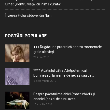
Orhei: „Pentru viață, cu inimă curată”
Învierea Fiului văduvei din Nain
POSTĂRI POPULARE
+++ Rugăciune puternică pentru momentele
grele ale vieţii
28 iulie 2010
**** Acatistul către Atotputernicul
Dumnezeu, la vreme de necaz sau de...
5 octombrie 2010
Despre păcatul malahiei (masturbării) şi
onaniei (pazei de a nu avea...
15 aprilie 2010