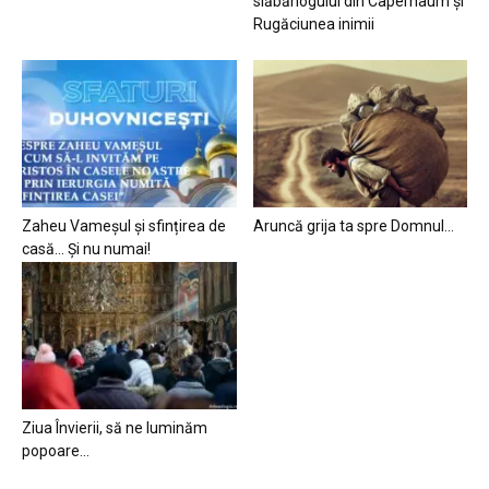
slăbănogului din Capernaum și
Rugăciunea inimii
Zaheu Vameșul și sfințirea de
Aruncă grija ta spre Domnul…
casă… Și nu numai!
Ziua Învierii, să ne luminăm
popoare…