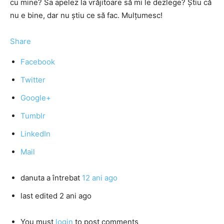
cu mine? Sa apelez la vrăjitoare să mi le dezlege? Știu că
nu e bine, dar nu știu ce să fac. Mulțumesc!
Share
Facebook
Twitter
Google+
Tumblr
LinkedIn
Mail
danuta
a întrebat
12 ani ago
last edited 2 ani ago
You must
login
to post comments