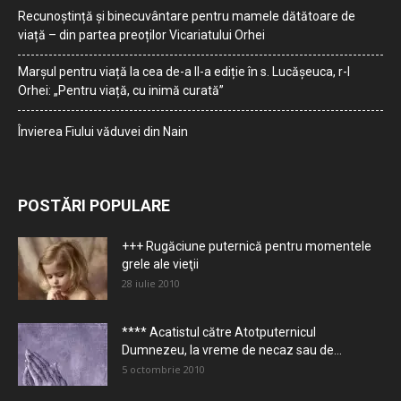
Recunoștință și binecuvântare pentru mamele dătătoare de
viață – din partea preoților Vicariatului Orhei
Marșul pentru viață la cea de-a II-a ediție în s. Lucășeuca, r-l
Orhei: „Pentru viață, cu inimă curată”
Învierea Fiului văduvei din Nain
POSTĂRI POPULARE
+++ Rugăciune puternică pentru momentele
grele ale vieţii
28 iulie 2010
**** Acatistul către Atotputernicul
Dumnezeu, la vreme de necaz sau de...
5 octombrie 2010