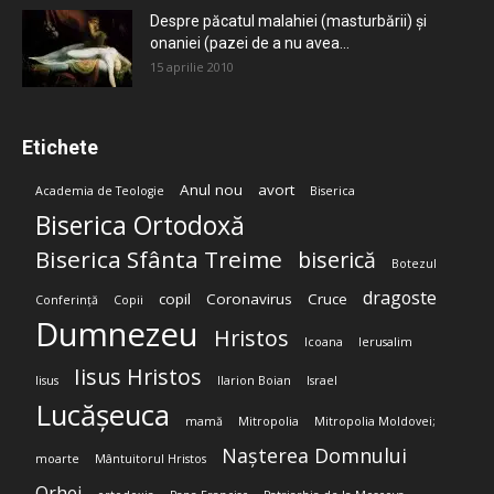
Despre păcatul malahiei (masturbării) şi
onaniei (pazei de a nu avea...
15 aprilie 2010
Etichete
Anul nou
avort
Academia de Teologie
Biserica
Biserica Ortodoxă
Biserica Sfânta Treime
biserică
Botezul
dragoste
copil
Coronavirus
Cruce
Conferință
Copii
Dumnezeu
Hristos
Icoana
Ierusalim
Iisus Hristos
Iisus
Ilarion Boian
Israel
Lucășeuca
mamă
Mitropolia
Mitropolia Moldovei;
Nașterea Domnului
moarte
Mântuitorul Hristos
Orhei