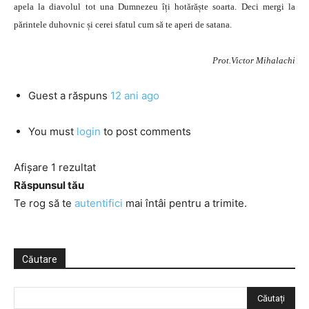
apela la diavolul tot una Dumnezeu îți hotărăște soarta. Deci mergi la
părintele duhovnic și cerei sfatul cum să te aperi de satana.
Prot.Victor Mihalachi
Guest
a răspuns
12 ani ago
You must
login
to post comments
Afișare 1 rezultat
Răspunsul tău
Te rog să te
autentifici
mai întâi pentru a trimite.
Căutare