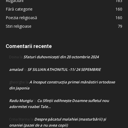
Rugăciuni
163
Fără categorie
160
Poezia religioasă
160
Stiri religioase
79
Comentarii recente
Sfaturi duhovnicești din 20 octombrie 2024
Doina
la
amalad
SF SILUAN ATHONITUL -11/ 24 SEPEMBRIE
la
A început construcţia primei mănăstiri ortodoxe
gheorghe
la
din Japonia
Radu Mungiu
Cu Sfinții odihnește Doamne sufletul nou
la
adormitei roabei Tale…
Despre păcatul malahiei (masturbării) şi
Crina Marina
la
onaniei (pazei de a nu avea copii)