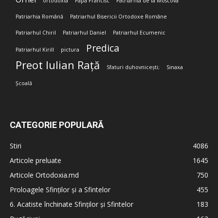
ortodoxia
Papa Francisc
Patriarhia de la Moscova
Patriarhia Română
Patriarhul Bisericii Ortodoxe Române
Patriarhul Chiril
Patriarhul Daniel
Patriarhul Ecumenic
Predica
Patriarhul Kirill
pictura
Preot Iulian Rață
Sfaturi duhovnicești;
Sinaxa
Școală
CATEGORIE POPULARĂ
Stiri
4086
Articole preluate
1645
Articole Ortodoxia.md
750
Proloagele Sfinților și a Sfintelor
455
6. Acatiste închinate Sfinților și Sfintelor
183