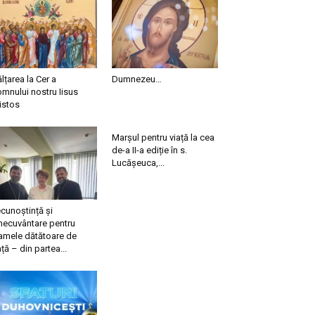
ălțarea la Cer a
Dumnezeu…
mnului nostru Iisus
istos
Marșul pentru viață la cea
de-a II-a ediție în s.
Lucășeuca,...
cunoștință și
necuvântare pentru
mele dătătoare de
ață – din partea...