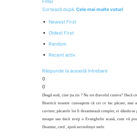
Filter
Sortează după:
Cele mai multe voturi
Newest First
Oldest First
Random
Recent activ
Răspunde la această întrebare
0
0
Dragă soră, cine ția zis ? Nu tot diavolul cumva? Dacă cr
Bisericii noastre cunoaştem că cei ce fac păcate, mai a
cuvinte, păcatele lor îi dezarmează complet, ei dându-se p
moaşte sau dacă aveţi o Evanghelie acasă, cum vă poa
Doamne, cred , ajută necredinței mele.