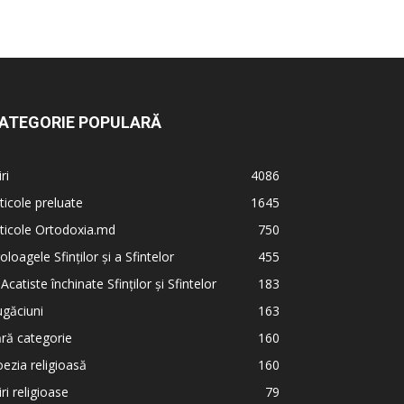
ATEGORIE POPULARĂ
iri
4086
ticole preluate
1645
ticole Ortodoxia.md
750
oloagele Sfinților și a Sfintelor
455
 Acatiste închinate Sfinților și Sfintelor
183
găciuni
163
ră categorie
160
ezia religioasă
160
iri religioase
79