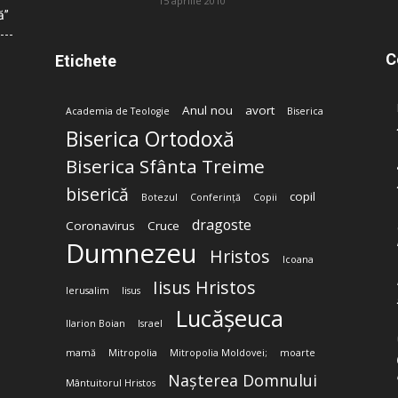
15 aprilie 2010
ă”
C
Etichete
Anul nou
avort
Academia de Teologie
Biserica
Biserica Ortodoxă
Biserica Sfânta Treime
biserică
copil
Botezul
Conferință
Copii
dragoste
Coronavirus
Cruce
Dumnezeu
Hristos
Icoana
Iisus Hristos
Ierusalim
Iisus
Lucășeuca
Ilarion Boian
Israel
mamă
Mitropolia
Mitropolia Moldovei;
moarte
Nașterea Domnului
Mântuitorul Hristos