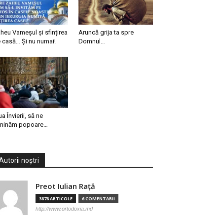
heu Vameșul și sfințirea
Aruncă grija ta spre
 casă… Și nu numai!
Domnul…
ua Învierii, să ne
minăm popoare…
Autorii noștri
Preot Iulian Raţă
3878 ARTICOLE
6 COMENTARII
http://www.ortodoxia.md