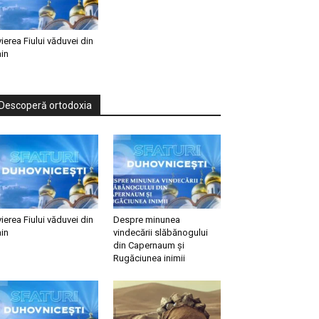
vierea Fiului văduvei din
in
Descoperă ortodoxia
vierea Fiului văduvei din
Despre minunea
in
vindecării slăbănogului
din Capernaum și
Rugăciunea inimii