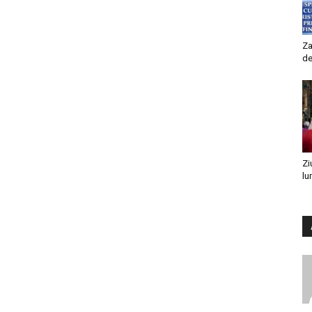
Za
de
Zi
lu