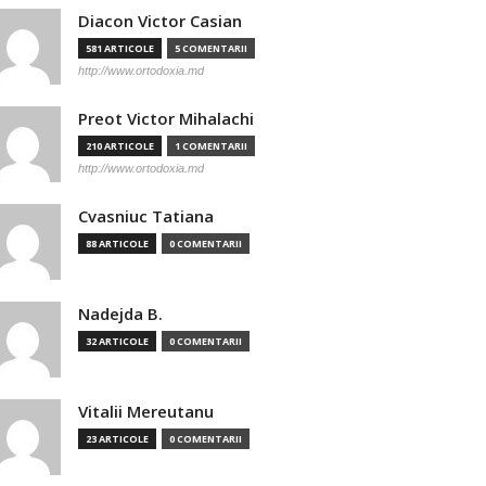
Diacon Victor Casian
581 ARTICOLE
5 COMENTARII
http://www.ortodoxia.md
Preot Victor Mihalachi
210 ARTICOLE
1 COMENTARII
http://www.ortodoxia.md
Cvasniuc Tatiana
88 ARTICOLE
0 COMENTARII
Nadejda B.
32 ARTICOLE
0 COMENTARII
Vitalii Mereutanu
23 ARTICOLE
0 COMENTARII