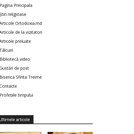
Pagina Principala
Știri religioase
Articole Ortodoxia.md
Articole de la vizitatori
Articole preluate
Tâlcuiri
Bibliotecă video
Gustări de post
Biserica Sfinta Treime
Contacte
Profețiile timpului
Ultimele articole