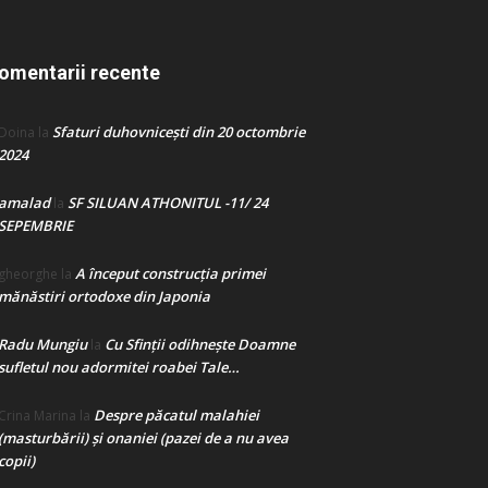
omentarii recente
Sfaturi duhovnicești din 20 octombrie
Doina
la
2024
amalad
SF SILUAN ATHONITUL -11/ 24
la
SEPEMBRIE
A început construcţia primei
gheorghe
la
mănăstiri ortodoxe din Japonia
Radu Mungiu
Cu Sfinții odihnește Doamne
la
sufletul nou adormitei roabei Tale…
Despre păcatul malahiei
Crina Marina
la
(masturbării) şi onaniei (pazei de a nu avea
copii)