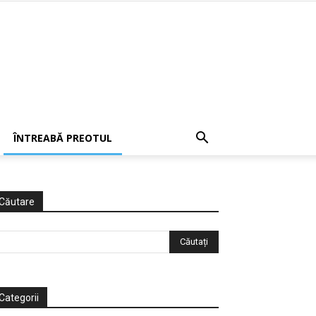
ÎNTREABĂ PREOTUL
Căutare
Categorii