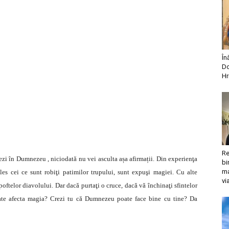
În
Do
Hr
Re
ezi în Dumnezeu , niciodată nu vei asculta așa afirmații. Din experienţa
bi
ma
les cei ce sunt robiţi patimilor trupului, sunt expuşi magiei. Cu alte
vi
oftelor diavolului. Dar dacă purtaţi o cruce, dacă vă închinaţi sfintelor
te afecta magia? Crezi tu că Dumnezeu poate face bine cu tine? Da