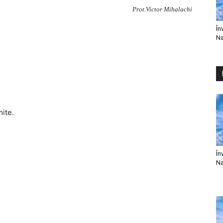
Prot.Victor Mihalachi
În
Na
mite.
În
Na