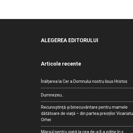
ALEGEREA EDITORULUI
Articole recente
Înălțarea la Cer a Domnului nostru Iisus Hristos
Dumnezeu…
Recunoștință și binecuvântare pentru mamele
dătătoare de viață – din partea preoților Vicariatu
Orhei
Marșul pentru viață la cea de-a II-a ediție în s.