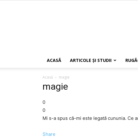
ACASĂ
ARTICOLE ŞI STUDII
RUGĂ
Acasă
magie
magie
0
0
Mi s-a spus că-mi este legată cununia. Ce ar
Share