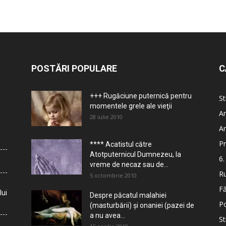
POSTĂRI POPULARE
C
+++ Rugăciune puternică pentru
St
momentele grele ale vieţii
Ar
28 iulie 2010
Ar
Pr
**** Acatistul către
Atotputernicul Dumnezeu, la
6.
vreme de necaz sau de...
Ru
5 octombrie 2010
Fă
lui
Despre păcatul malahiei
Po
(masturbării) şi onaniei (pazei de
a nu avea...
St