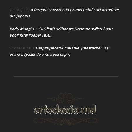
A început construcţia primei mănăstiri ortodoxe
gheorghe
la
din Japonia
Radu Mungiu
Cu Sfinții odihnește Doamne sufletul nou
la
adormitei roabei Tale…
Despre păcatul malahiei (masturbării) şi
Crina Marina
la
onaniei (pazei de a nu avea copii)