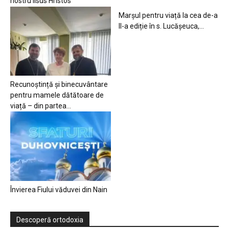
nostru Iisus Hristos
Marșul pentru viață la cea de-a
II-a ediție în s. Lucășeuca,...
Recunoștință și binecuvântare
pentru mamele dătătoare de
viață – din partea...
Învierea Fiului văduvei din Nain
Descoperă ortodoxia