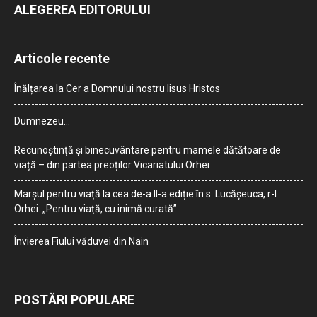
ALEGEREA EDITORULUI
Articole recente
Înălțarea la Cer a Domnului nostru Iisus Hristos
Dumnezeu…
Recunoștință și binecuvântare pentru mamele dătătoare de
viață – din partea preoților Vicariatului Orhei
Marșul pentru viață la cea de-a II-a ediție în s. Lucășeuca, r-l
Orhei: „Pentru viață, cu inimă curată”
Învierea Fiului văduvei din Nain
POSTĂRI POPULARE