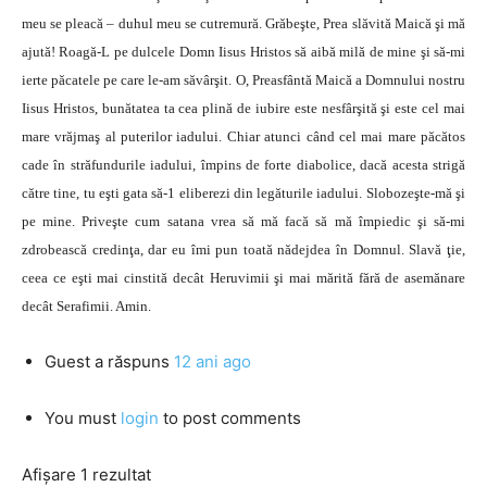
meu se pleacă – duhul meu se cutremură. Grăbeşte, Prea slăvită Maică şi mă
ajută! Roagă-L pe dulcele Domn Iisus Hristos să aibă milă de mine şi să-mi
ierte păcatele pe care le-am săvârşit. O, Preasfântă Maică a Domnului nostru
Iisus Hristos, bunătatea ta cea plină de iubire este nesfârşită şi este cel mai
mare vrăjmaş al puterilor iadului. Chiar atunci când cel mai mare păcătos
cade în străfundurile iadului, împins de forte diabolice, dacă acesta strigă
către tine, tu eşti gata să-1 eliberezi din legăturile iadului. Slobozeşte-mă şi
pe mine. Priveşte cum satana vrea să mă facă să mă împiedic şi să-mi
zdrobească credinţa, dar eu îmi pun toată nădejdea în Domnul. Slavă ţie,
ceea ce eşti mai cinstită decât Heruvimii şi mai mărită fără de asemănare
decât Serafimii. Amin.
Guest
a răspuns
12 ani ago
You must
login
to post comments
Afișare 1 rezultat