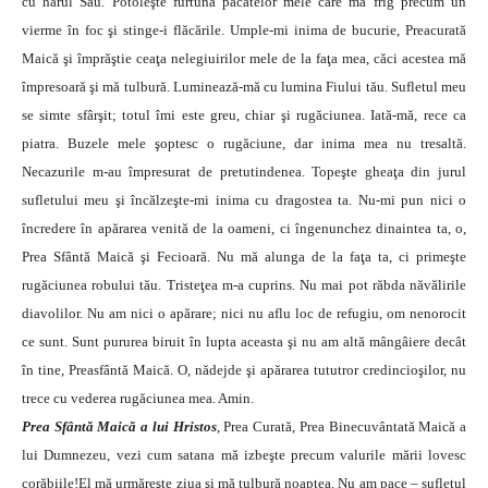
cu harul Său. Potoleşte furtuna păcatelor mele care mă frig precum un
vierme în foc şi stinge-i flăcările. Umple-mi inima de bucurie, Preacurată
Maică şi împrăştie ceaţa nelegiuirilor mele de la faţa mea, căci acestea mă
împresoară şi mă tulbură. Luminează-mă cu lumina Fiului tău. Sufletul meu
se simte sfârşit; totul îmi este greu, chiar şi rugăciunea. Iată-mă, rece ca
piatra. Buzele mele şoptesc o rugăciune, dar inima mea nu tresaltă.
Necazurile m-au împresurat de pretutindenea. Topeşte gheaţa din jurul
sufletului meu şi încălzeşte-mi inima cu dragostea ta. Nu-mi pun nici o
încredere în apărarea venită de la oameni, ci îngenunchez dinaintea ta, o,
Prea Sfântă Maică şi Fecioară. Nu mă alunga de la faţa ta, ci primeşte
rugăciunea robului tău. Tristeţea m-a cuprins. Nu mai pot răbda năvălirile
diavolilor. Nu am nici o apărare; nici nu aflu loc de refugiu, om nenorocit
ce sunt. Sunt pururea biruit în lupta aceasta şi nu am altă mângâiere decât
în tine, Preasfântă Maică. O, nădejde şi apărarea tututror credincioşilor, nu
trece cu vederea rugăciunea mea. Amin.
Prea Sfântă Maică a lui Hristos
, Prea Curată, Prea Binecuvântată Maică a
lui Dumnezeu, vezi cum satana mă izbeşte precum valurile mării lovesc
corăbiile!El mă urmăreşte ziua şi mă tulbură noaptea. Nu am pace – sufletul