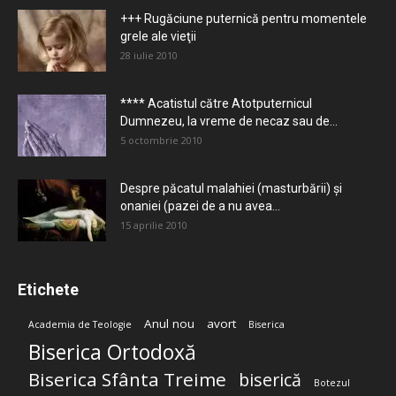
+++ Rugăciune puternică pentru momentele
grele ale vieţii
28 iulie 2010
**** Acatistul către Atotputernicul
Dumnezeu, la vreme de necaz sau de...
5 octombrie 2010
Despre păcatul malahiei (masturbării) şi
onaniei (pazei de a nu avea...
15 aprilie 2010
Etichete
Anul nou
avort
Academia de Teologie
Biserica
Biserica Ortodoxă
Biserica Sfânta Treime
biserică
Botezul