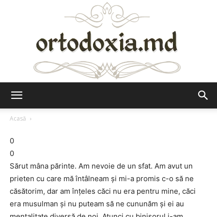
Ortodoxia.md
Acasă
0
0
Sărut mâna părinte. Am nevoie de un sfat. Am avut un
prieten cu care mă întâlneam și mi-a promis c-o să ne
căsătorim, dar am înțeles căci nu era pentru mine, căci
era musulman și nu puteam să ne cununăm și ei au
mentalitate diversă de noi. Atunci cu binișorul i-am