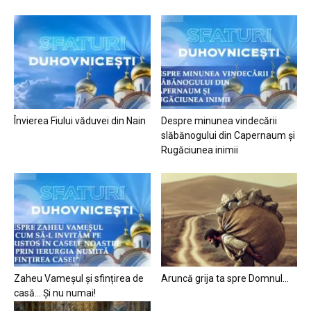
Învierea Fiului văduvei din Nain
Despre minunea vindecării
slăbănogului din Capernaum și
Rugăciunea inimii
Zaheu Vameșul și sfințirea de
Aruncă grija ta spre Domnul…
casă… Și nu numai!