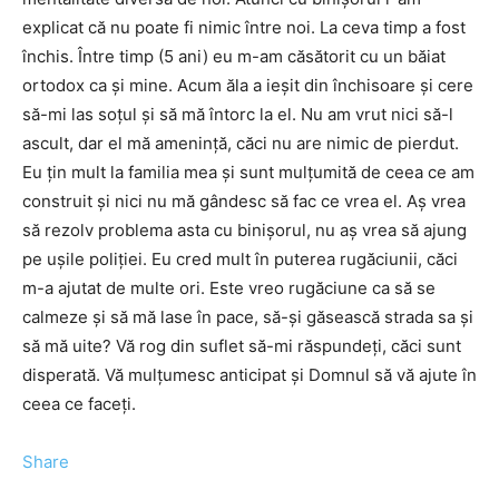
explicat că nu poate fi nimic între noi. La ceva timp a fost
închis. Între timp (5 ani) eu m-am căsătorit cu un băiat
ortodox ca și mine. Acum ăla a ieșit din închisoare și cere
să-mi las soțul și să mă întorc la el. Nu am vrut nici să-l
ascult, dar el mă amenință, căci nu are nimic de pierdut.
Eu țin mult la familia mea și sunt mulțumită de ceea ce am
construit și nici nu mă gândesc să fac ce vrea el. Aș vrea
să rezolv problema asta cu binișorul, nu aș vrea să ajung
pe ușile poliției. Eu cred mult în puterea rugăciunii, căci
m-a ajutat de multe ori. Este vreo rugăciune ca să se
calmeze și să mă lase în pace, să-și găsească strada sa și
să mă uite? Vă rog din suflet să-mi răspundeți, căci sunt
disperată. Vă mulțumesc anticipat și Domnul să vă ajute în
ceea ce faceți.
Share