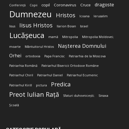
dragoste
copil
Coronavirus
Cruce
Conferință
Copii
Dumnezeu
Hristos
Icoana
Ierusalim
Iisus Hristos
Iisus
Ilarion Boian
Israel
Lucășeuca
mamă
Mitropolia
Mitropolia Moldovei;
Nașterea Domnului
moarte
Mântuitorul Hristos
Orhei
ortodoxia
Papa Francisc
Patriarhia de la Moscova
Patriarhia Română
Patriarhul Bisericii Ortodoxe Române
Patriarhul Chiril
Patriarhul Daniel
Patriarhul Ecumenic
Predica
Patriarhul Kirill
pictura
Preot Iulian Rață
Sfaturi duhovnicești;
Sinaxa
Școală