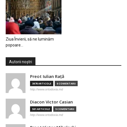
Ziua Învierii, să ne luminăm
popoare…
Autorii noștri
Preot Iulian Raţă
3878 ARTICOLE
6 COMENTARII
http://www.ortodoxia.md
Diacon Victor Casian
581 ARTICOLE
5 COMENTARII
http://www.ortodoxia.md