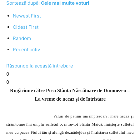
Sortează după:
Cele mai multe voturi
Newest First
Oldest First
Random
Recent activ
Răspunde la această întrebare
0
0
Rugăciune către Prea Sfânta Născătoare de Dumnezeu –
La vreme de necaz şi de întristare
Valuri de patimi mă împresoară; mare necaz şi
strâmtorare îmi umplu sufletul o, întru-tot Sfântă Maică, linişteşte sufletul
meu cu pacea Fiului tău şi alungă deznădejdea şi întristarea sufletului meu