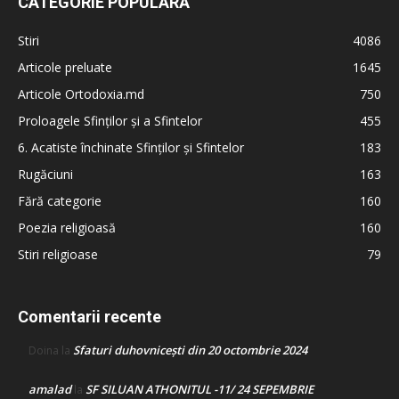
CATEGORIE POPULARĂ
Stiri
4086
Articole preluate
1645
Articole Ortodoxia.md
750
Proloagele Sfinților și a Sfintelor
455
6. Acatiste închinate Sfinților și Sfintelor
183
Rugăciuni
163
Fără categorie
160
Poezia religioasă
160
Stiri religioase
79
Comentarii recente
Sfaturi duhovnicești din 20 octombrie 2024
Doina
la
amalad
SF SILUAN ATHONITUL -11/ 24 SEPEMBRIE
la