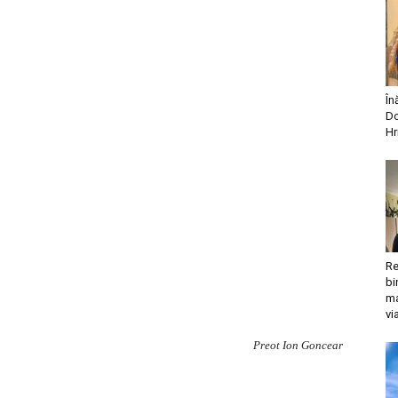
În
Do
Hr
Re
bi
ma
vi
Preot Ion Goncear