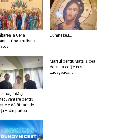
ălțarea la Cer a
Dumnezeu…
mnului nostru Iisus
istos
Marșul pentru viață la cea
de-a II-a ediție în s.
Lucășeuca,...
cunoștință și
necuvântare pentru
mele dătătoare de
ață – din partea...