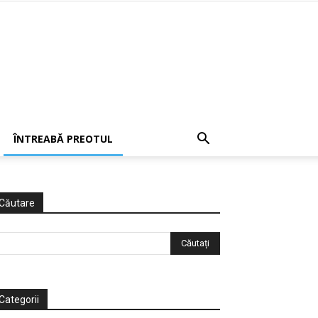
ÎNTREABĂ PREOTUL
Căutare
Categorii