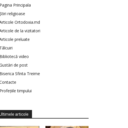
Pagina Principala
Știri religioase
Articole Ortodoxia.md
Articole de la vizitatori
Articole preluate
Tâlcuiri
Bibliotecă video
Gustări de post
Biserica Sfinta Treime
Contacte
Profețiile timpului
Ultimele articole