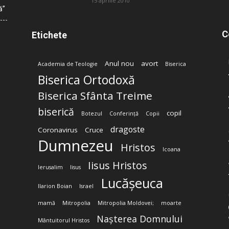
15 aprilie 2010
ă”
C
Etichete
Anul nou
avort
Academia de Teologie
Biserica
Biserica Ortodoxă
Biserica Sfânta Treime
biserică
copil
Botezul
Conferință
Copii
dragoste
Coronavirus
Cruce
Dumnezeu
Hristos
Icoana
Iisus Hristos
Ierusalim
Iisus
Lucășeuca
Ilarion Boian
Israel
mamă
Mitropolia
Mitropolia Moldovei;
moarte
Nașterea Domnului
Mântuitorul Hristos