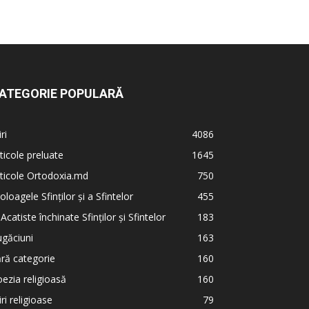
ATEGORIE POPULARĂ
iri
4086
ticole preluate
1645
ticole Ortodoxia.md
750
oloagele Sfinților și a Sfintelor
455
 Acatiste închinate Sfinților și Sfintelor
183
găciuni
163
ră categorie
160
ezia religioasă
160
iri religioase
79