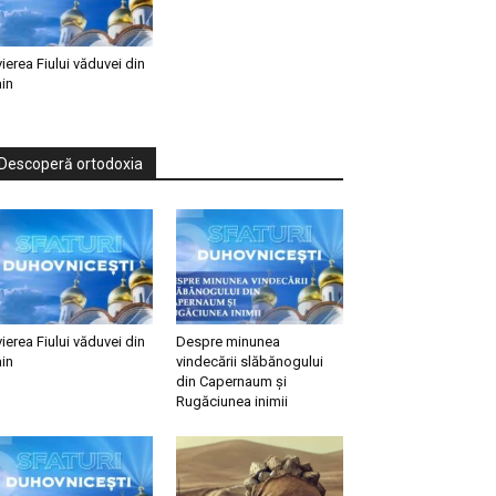
vierea Fiului văduvei din
in
Descoperă ortodoxia
vierea Fiului văduvei din
Despre minunea
in
vindecării slăbănogului
din Capernaum și
Rugăciunea inimii