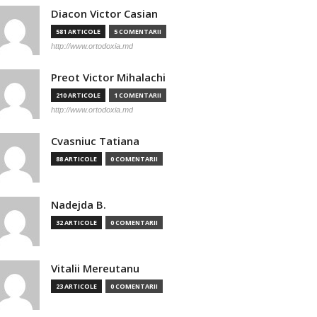
Diacon Victor Casian
581 ARTICOLE
5 COMENTARII
http://www.ortodoxia.md
Preot Victor Mihalachi
210 ARTICOLE
1 COMENTARII
http://www.ortodoxia.md
Cvasniuc Tatiana
88 ARTICOLE
0 COMENTARII
Nadejda B.
32 ARTICOLE
0 COMENTARII
Vitalii Mereutanu
23 ARTICOLE
0 COMENTARII