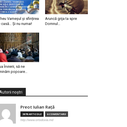
heu Vameșul și sfințirea
Aruncă grija ta spre
 casă… Și nu numai!
Domnul…
ua Învierii, să ne
minăm popoare…
Autorii noștri
Preot Iulian Raţă
3878 ARTICOLE
6 COMENTARII
http://www.ortodoxia.md