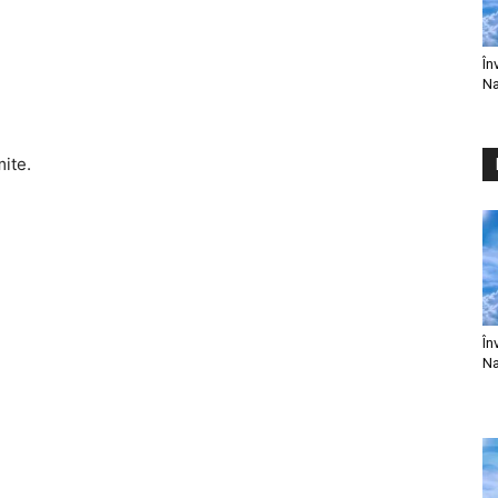
În
Na
mite.
În
Na