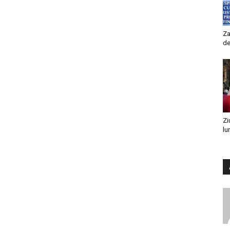
Za
de
Zi
lu