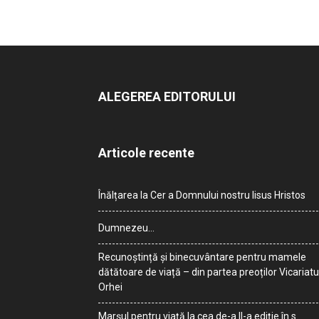
ALEGEREA EDITORULUI
Articole recente
Înălțarea la Cer a Domnului nostru Iisus Hristos
Dumnezeu…
Recunoștință și binecuvântare pentru mamele
dătătoare de viață – din partea preoților Vicariatu
Orhei
Marșul pentru viață la cea de-a II-a ediție în s.