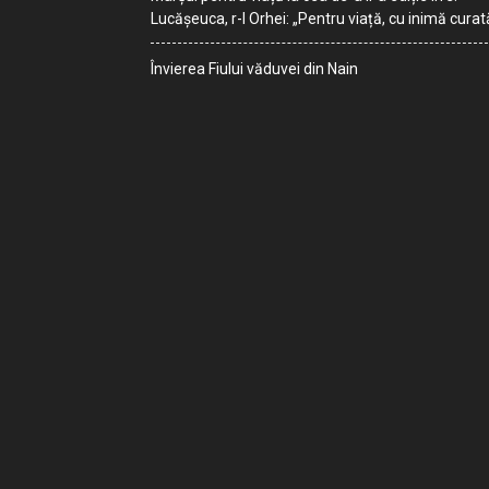
Lucășeuca, r-l Orhei: „Pentru viață, cu inimă curat
Învierea Fiului văduvei din Nain