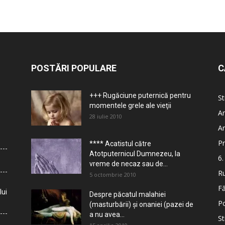
POSTĂRI POPULARE
C
+++ Rugăciune puternică pentru
St
momentele grele ale vieţii
Ar
28 iulie 2010
Ar
Pr
**** Acatistul către
Atotputernicul Dumnezeu, la
6.
vreme de necaz sau de...
Ru
5 octombrie 2010
Fă
lui
Despre păcatul malahiei
Po
(masturbării) şi onaniei (pazei de
a nu avea...
St