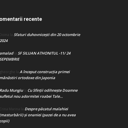
omentarii recente
Sfaturi duhovnicești din 20 octombrie
Doina
la
2024
amalad
SF SILUAN ATHONITUL -11/ 24
la
SEPEMBRIE
A început construcţia primei
gheorghe
la
mănăstiri ortodoxe din Japonia
Radu Mungiu
Cu Sfinții odihnește Doamne
la
sufletul nou adormitei roabei Tale…
Despre păcatul malahiei
Crina Marina
la
(masturbării) şi onaniei (pazei de a nu avea
copii)