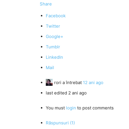
Share
Facebook
Twitter
Google+
Tumblr
LinkedIn
Mail
rori
a întrebat
12 ani ago
last edited 2 ani ago
You must
login
to post comments
Răspunsuri (1)