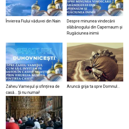
Învierea Fiului văduvei din Nain
Despre minunea vindecării
slăbănogului din Capernaum și
Rugăciunea inimii
Zaheu Vameșul și sfințirea de
Aruncă grija ta spre Domnul…
casă… Și nu numai!