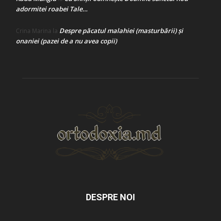
adormitei roabei Tale…
Despre păcatul malahiei (masturbării) şi
Crina Marina
la
onaniei (pazei de a nu avea copii)
DESPRE NOI