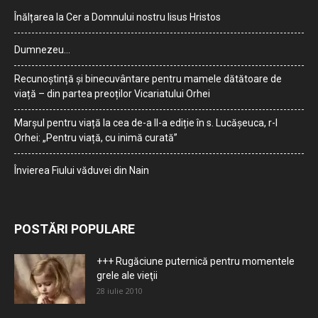
Înălțarea la Cer a Domnului nostru Iisus Hristos
Dumnezeu…
Recunoștință și binecuvântare pentru mamele dătătoare de
viață – din partea preoților Vicariatului Orhei
Marșul pentru viață la cea de-a II-a ediție în s. Lucășeuca, r-l
Orhei: „Pentru viață, cu inimă curată”
Învierea Fiului văduvei din Nain
POSTĂRI POPULARE
+++ Rugăciune puternică pentru momentele
grele ale vieţii
28 iulie 2010