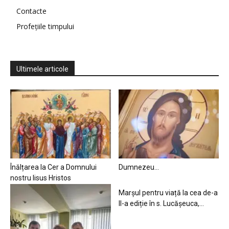
Contacte
Profețiile timpului
Ultimele articole
Înălțarea la Cer a Domnului
Dumnezeu…
nostru Iisus Hristos
Marșul pentru viață la cea de-a
II-a ediție în s. Lucășeuca,...