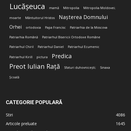
Lucășeuca
mamă
Mitropolia
Mitropolia Moldovei;
Nașterea Domnului
moarte
Mântuitorul Hristos
Orhei
ortodoxia
Papa Francisc
Patriarhia de la Moscova
Patriarhia Română
Patriarhul Bisericii Ortodoxe Române
Patriarhul Chiril
Patriarhul Daniel
Patriarhul Ecumenic
Predica
Patriarhul Kirill
pictura
Preot Iulian Rață
Sfaturi duhovnicești;
Sinaxa
Școală
CATEGORIE POPULARĂ
Stiri
4086
Articole preluate
1645