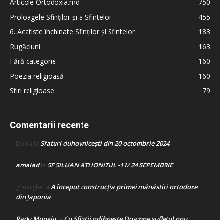
Articole Ortodoxia.md
750
Proloagele Sfinților și a Sfintelor
455
6. Acatiste închinate Sfinților și Sfintelor
183
Rugăciuni
163
Fără categorie
160
Poezia religioasă
160
Stiri religioase
79
Comentarii recente
Sfaturi duhovnicești din 20 octombrie 2024
Doina
la
amalad
SF SILUAN ATHONITUL -11/ 24 SEPEMBRIE
la
A început construcţia primei mănăstiri ortodoxe
gheorghe
la
din Japonia
Radu Mungiu
Cu Sfinții odihnește Doamne sufletul nou
la