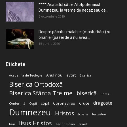
**** Acatistul către Atotputernicul
Dumnezeu, la vreme de necaz sau de...
5 octombrie 2010
Despre păcatul malahiei (masturbării) şi
onaniei (pazei de a nu avea...
15 aprilie 2010
Etichete
Anul nou
avort
Academia de Teologie
Biserica
Biserica Ortodoxă
Biserica Sfânta Treime
biserică
Botezul
dragoste
copil
Coronavirus
Cruce
Conferință
Copii
Dumnezeu
Hristos
Icoana
Ierusalim
Iisus Hristos
Iisus
Ilarion Boian
Israel