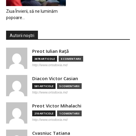
Ziua Învierii, să ne luminăm
popoare…
Autorii noștri
Preot Iulian Raţă
3878 ARTICOLE
6 COMENTARII
http://www.ortodoxia.md
Diacon Victor Casian
581 ARTICOLE
5 COMENTARII
http://www.ortodoxia.md
Preot Victor Mihalachi
210 ARTICOLE
1 COMENTARII
http://www.ortodoxia.md
Cvasniuc Tatiana