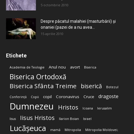
5 octombrie 2010
Despre păcatul malahiei (masturbării) şi
onaniei (pazei de a nu avea...
15 aprilie 2010
Etichete
Anul nou
avort
Academia de Teologie
Biserica
Biserica Ortodoxă
Biserica Sfânta Treime
biserică
Botezul
dragoste
copil
Coronavirus
Cruce
Conferință
Copii
Dumnezeu
Hristos
Icoana
Ierusalim
Iisus Hristos
Iisus
Ilarion Boian
Israel
Lucășeuca
mamă
Mitropolia
Mitropolia Moldovei;