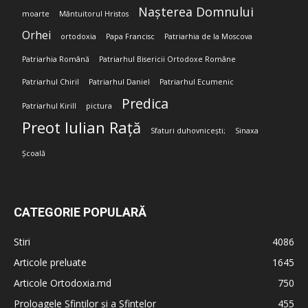
Nașterea Domnului
moarte
Mântuitorul Hristos
Orhei
ortodoxia
Papa Francisc
Patriarhia de la Moscova
Patriarhia Română
Patriarhul Bisericii Ortodoxe Române
Patriarhul Chiril
Patriarhul Daniel
Patriarhul Ecumenic
Predica
Patriarhul Kirill
pictura
Preot Iulian Rață
Sfaturi duhovnicești;
Sinaxa
Școală
CATEGORIE POPULARĂ
Stiri
4086
Articole preluate
1645
Articole Ortodoxia.md
750
Proloagele Sfinților și a Sfintelor
455