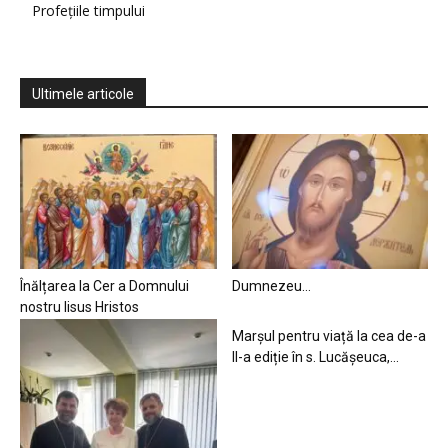
Profețiile timpului
Ultimele articole
Înălțarea la Cer a Domnului
Dumnezeu…
nostru Iisus Hristos
Marșul pentru viață la cea de-a
II-a ediție în s. Lucășeuca,...