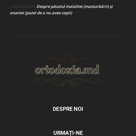
Despre păcatul malahiei (masturbării) şi
Crina Marina
la
onaniei (pazei de a nu avea copii)
DESPRE NOI
URMAȚI-NE