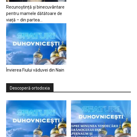
Recunoștință și binecuvântare
pentru mamele dătătoare de
viață – din partea...
Învierea Fiului văduvei din Nain
Descoperă ortodoxia