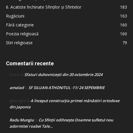
6. Acatiste închinate Sfinților și Sfintelor
183
Rugăciuni
163
Fără categorie
160
Poezia religioasă
160
Stiri religioase
79
Comentarii recente
Sfaturi duhovnicești din 20 octombrie 2024
Doina
la
amalad
SF SILUAN ATHONITUL -11/ 24 SEPEMBRIE
la
A început construcţia primei mănăstiri ortodoxe
gheorghe
la
din Japonia
Radu Mungiu
Cu Sfinții odihnește Doamne sufletul nou
la
adormitei roabei Tale…