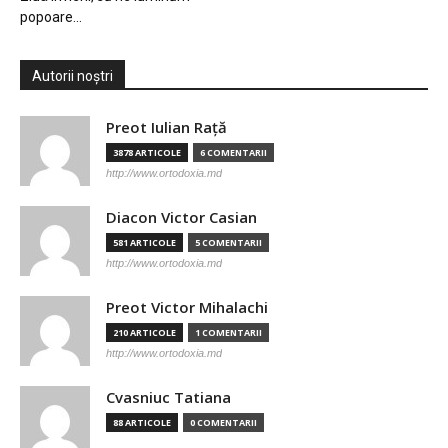
popoare…
Autorii noștri
Preot Iulian Raţă
3878 ARTICOLE
6 COMENTARII
http://www.ortodoxia.md
Diacon Victor Casian
581 ARTICOLE
5 COMENTARII
http://www.ortodoxia.md
Preot Victor Mihalachi
210 ARTICOLE
1 COMENTARII
http://www.ortodoxia.md
Cvasniuc Tatiana
88 ARTICOLE
0 COMENTARII