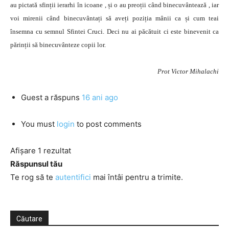
au pictată sfinții ierarhi în icoane , și o au preoții când binecuvântează , iar
voi mirenii când binecuvântați să aveți poziția mânii ca și cum teai
însemna cu semnul Sfintei Cruci. Deci nu ai păcătuit ci este binevenit ca
părinții să binecuvânteze copii lor.
Prot Victor Mihalachi
Guest
a răspuns
16 ani ago
You must
login
to post comments
Afișare 1 rezultat
Răspunsul tău
Te rog să te
autentifici
mai întâi pentru a trimite.
Căutare