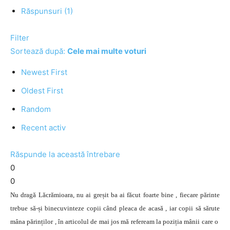
Răspunsuri (1)
Filter
Sortează după:
Cele mai multe voturi
Newest First
Oldest First
Random
Recent activ
Răspunde la această întrebare
0
0
Nu dragă Lăcrămioara, nu ai greșit ba ai făcut foarte bine , fiecare părinte
trebue să-și binecuvinteze copii când pleaca de acasă , iar copii să sărute
mâna părinților , în articolul de mai jos mă refeream la poziția mânii care o