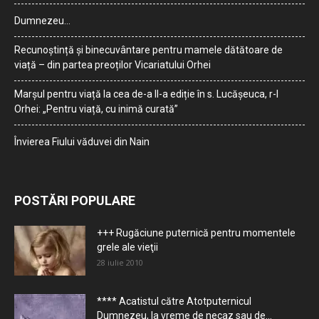
Dumnezeu…
Recunoștință și binecuvântare pentru mamele dătătoare de
viață – din partea preoților Vicariatului Orhei
Marșul pentru viață la cea de-a II-a ediție în s. Lucășeuca, r-l
Orhei: „Pentru viață, cu inimă curată”
Învierea Fiului văduvei din Nain
POSTĂRI POPULARE
+++ Rugăciune puternică pentru momentele
grele ale vieţii
28 iulie 2010
**** Acatistul către Atotputernicul
Dumnezeu, la vreme de necaz sau de...