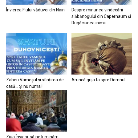
Învierea Fiului văduvei din Nain
Despre minunea vindecării
slăbănogului din Capernaum și
Rugăciunea inimii
Zaheu Vameșul și sfințirea de
Aruncă grija ta spre Domnul…
casă… Și nu numai!
Ziua Învierii, să ne luminăm