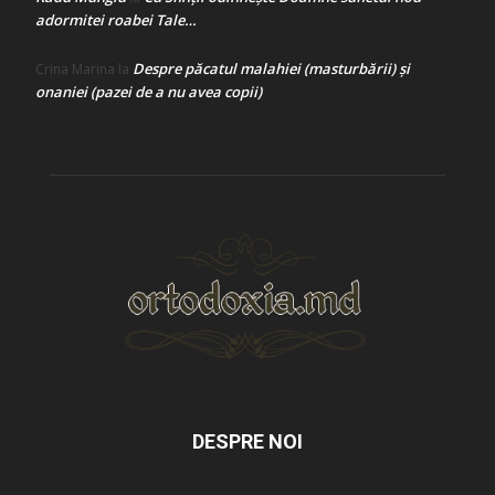
adormitei roabei Tale…
Despre păcatul malahiei (masturbării) şi
Crina Marina
la
onaniei (pazei de a nu avea copii)
DESPRE NOI