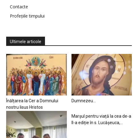
Contacte
Profețiile timpului
Ultimele articole
Înălțarea la Cer a Domnului
Dumnezeu…
nostru Iisus Hristos
Marșul pentru viață la cea de-a
II-a ediție în s. Lucășeuca,...