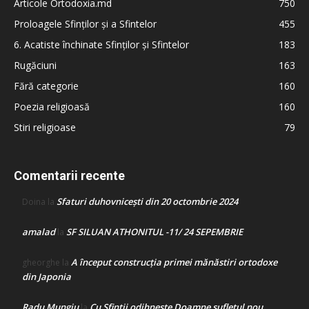
Articole Ortodoxia.md
750
Proloagele Sfinților și a Sfintelor
455
6. Acatiste închinate Sfinților și Sfintelor
183
Rugăciuni
163
Fără categorie
160
Poezia religioasă
160
Stiri religioase
79
Comentarii recente
Sfaturi duhovnicești din 20 octombrie 2024
Doina
la
amalad
SF SILUAN ATHONITUL -11/ 24 SEPEMBRIE
la
A început construcţia primei mănăstiri ortodoxe
gheorghe
la
din Japonia
Radu Mungiu
Cu Sfinții odihnește Doamne sufletul nou
la