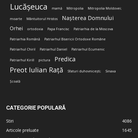
Lucășeuca
mamă
Mitropolia
Mitropolia Moldovei;
Nașterea Domnului
moarte
Mântuitorul Hristos
Orhei
ortodoxia
Papa Francisc
Patriarhia de la Moscova
Patriarhia Română
Patriarhul Bisericii Ortodoxe Române
Patriarhul Chiril
Patriarhul Daniel
Patriarhul Ecumenic
Predica
Patriarhul Kirill
pictura
Preot Iulian Rață
Sfaturi duhovnicești;
Sinaxa
Școală
CATEGORIE POPULARĂ
Stiri
4086
Articole preluate
1645