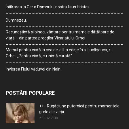
Înălțarea la Cer a Domnului nostru Iisus Hristos
Dumnezeu…
Recunoștință și binecuvântare pentru mamele dătătoare de
viață – din partea preoților Vicariatului Orhei
Marșul pentru viață la cea de-a II-a ediție în s. Lucășeuca, r-l
Orhei: „Pentru viață, cu inimă curată”
Învierea Fiului văduvei din Nain
POSTĂRI POPULARE
+++ Rugăciune puternică pentru momentele
grele ale vieţii
28 iulie 2010