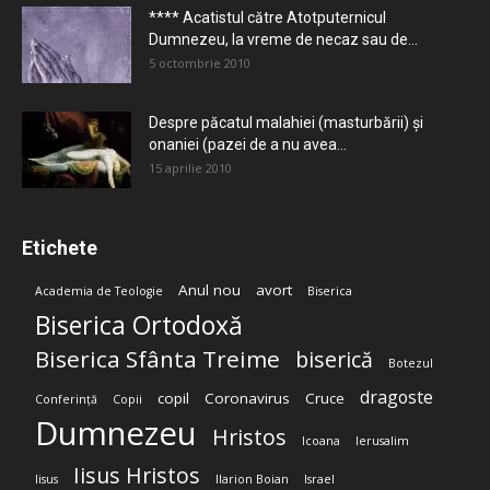
**** Acatistul către Atotputernicul
Dumnezeu, la vreme de necaz sau de...
5 octombrie 2010
Despre păcatul malahiei (masturbării) şi
onaniei (pazei de a nu avea...
15 aprilie 2010
Etichete
Anul nou
avort
Academia de Teologie
Biserica
Biserica Ortodoxă
Biserica Sfânta Treime
biserică
Botezul
dragoste
copil
Coronavirus
Cruce
Conferință
Copii
Dumnezeu
Hristos
Icoana
Ierusalim
Iisus Hristos
Iisus
Ilarion Boian
Israel