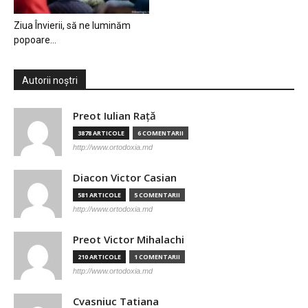
Ziua Învierii, să ne luminăm
popoare…
Autorii noștri
Preot Iulian Raţă
3878 ARTICOLE
6 COMENTARII
http://www.ortodoxia.md
Diacon Victor Casian
581 ARTICOLE
5 COMENTARII
http://www.ortodoxia.md
Preot Victor Mihalachi
210 ARTICOLE
1 COMENTARII
http://www.ortodoxia.md
Cvasniuc Tatiana