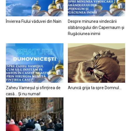
Învierea Fiului văduvei din Nain
Despre minunea vindecării
slăbănogului din Capernaum și
Rugăciunea inimii
Zaheu Vameșul și sfințirea de
Aruncă grija ta spre Domnul…
casă… Și nu numai!