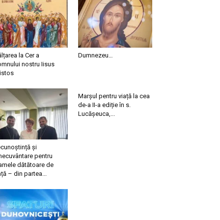
ălțarea la Cer a
Dumnezeu…
mnului nostru Iisus
istos
Marșul pentru viață la cea
de-a II-a ediție în s.
Lucășeuca,...
cunoștință și
necuvântare pentru
mele dătătoare de
ață – din partea...