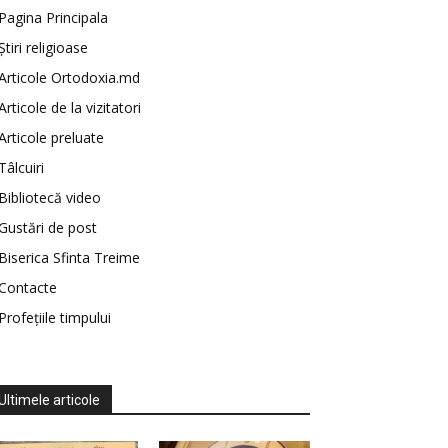
Pagina Principala
Știri religioase
Articole Ortodoxia.md
Articole de la vizitatori
Articole preluate
Tâlcuiri
Bibliotecă video
Gustări de post
Biserica Sfinta Treime
Contacte
Profețiile timpului
Ultimele articole