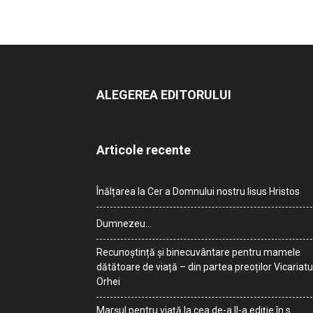
ALEGEREA EDITORULUI
Articole recente
Înălțarea la Cer a Domnului nostru Iisus Hristos
Dumnezeu…
Recunoștință și binecuvântare pentru mamele
dătătoare de viață – din partea preoților Vicariatu
Orhei
Marșul pentru viață la cea de-a II-a ediție în s.