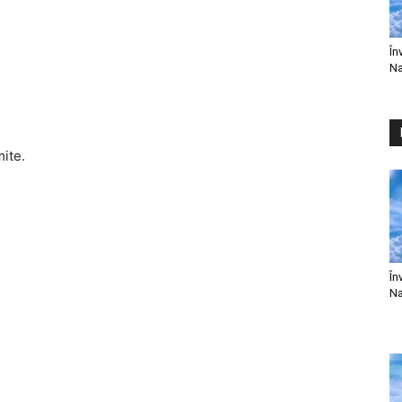
În
Na
mite.
În
Na