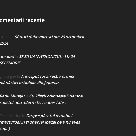
omentarii recente
Sfaturi duhovnicești din 20 octombrie
Doina
la
2024
amalad
SF SILUAN ATHONITUL -11/ 24
la
SEPEMBRIE
A început construcţia primei
gheorghe
la
mănăstiri ortodoxe din Japonia
Radu Mungiu
Cu Sfinții odihnește Doamne
la
sufletul nou adormitei roabei Tale…
Despre păcatul malahiei
Crina Marina
la
(masturbării) şi onaniei (pazei de a nu avea
copii)