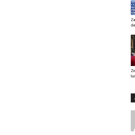
Za
de
Zi
lu