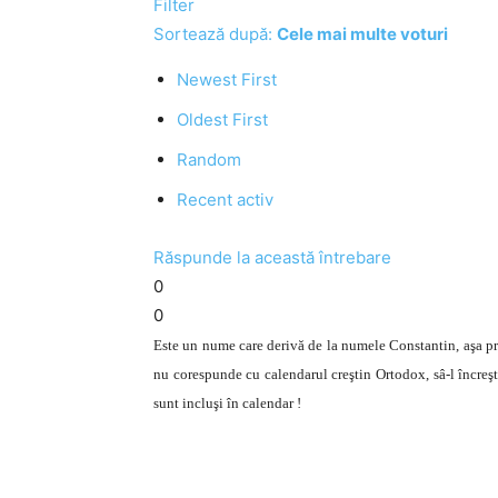
Filter
Sortează după:
Cele mai multe voturi
Newest First
Oldest First
Random
Recent activ
Răspunde la această întrebare
0
0
Este un nume care derivă de la numele Constantin, aşa pr
nu corespunde cu calendarul creştin Ortodox, sâ-l încreşti
sunt incluşi în calendar !