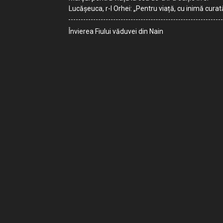
Lucășeuca, r-l Orhei: „Pentru viață, cu inimă curat
Învierea Fiului văduvei din Nain