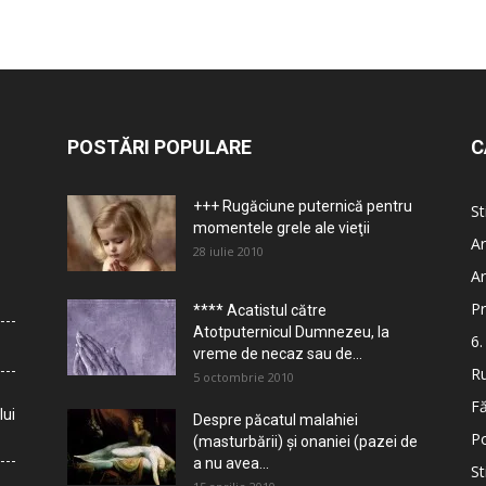
POSTĂRI POPULARE
C
+++ Rugăciune puternică pentru
St
momentele grele ale vieţii
Ar
28 iulie 2010
Ar
Pr
**** Acatistul către
Atotputernicul Dumnezeu, la
6.
vreme de necaz sau de...
Ru
5 octombrie 2010
Fă
lui
Despre păcatul malahiei
Po
(masturbării) şi onaniei (pazei de
a nu avea...
St