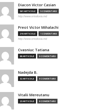
Diacon Victor Casian
581 ARTICOLE
5 COMENTARII
http://www.ortodoxia.md
Preot Victor Mihalachi
210 ARTICOLE
1 COMENTARII
http://www.ortodoxia.md
Cvasniuc Tatiana
88 ARTICOLE
0 COMENTARII
Nadejda B.
32 ARTICOLE
0 COMENTARII
Vitalii Mereutanu
23 ARTICOLE
0 COMENTARII