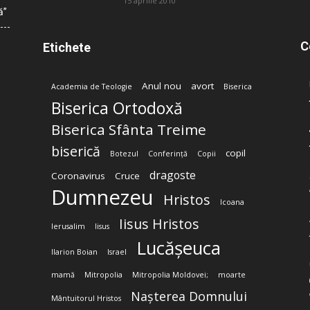
15 aprilie 2010
ă”
C
Etichete
Anul nou
avort
Academia de Teologie
Biserica
Biserica Ortodoxă
Biserica Sfânta Treime
biserică
copil
Botezul
Conferință
Copii
dragoste
Coronavirus
Cruce
Dumnezeu
Hristos
Icoana
Iisus Hristos
Ierusalim
Iisus
Lucășeuca
Ilarion Boian
Israel
mamă
Mitropolia
Mitropolia Moldovei;
moarte
Nașterea Domnului
Mântuitorul Hristos