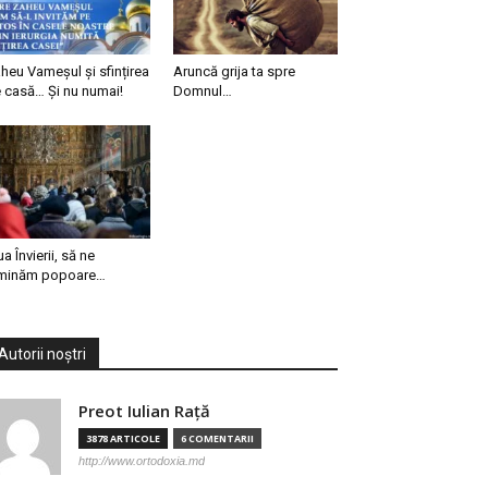
heu Vameșul și sfințirea
Aruncă grija ta spre
 casă… Și nu numai!
Domnul…
ua Învierii, să ne
minăm popoare…
Autorii noștri
Preot Iulian Raţă
3878 ARTICOLE
6 COMENTARII
http://www.ortodoxia.md