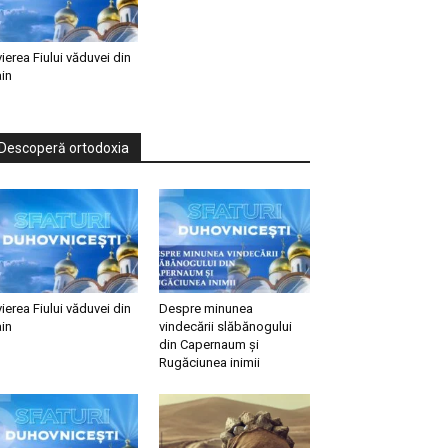
vierea Fiului văduvei din
in
Descoperă ortodoxia
vierea Fiului văduvei din
Despre minunea
in
vindecării slăbănogului
din Capernaum și
Rugăciunea inimii