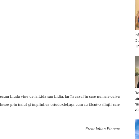
În
Do
Hr
Re
ecum Liuda vine de la Lida sau Lidia. Iar în cazul în care numele cuiva
bi
ma
neze prin traiul şi împlinirea ortodoxiei,aşa cum au făcut-o sfinţii care
vi
Preot Iulian Pinteac