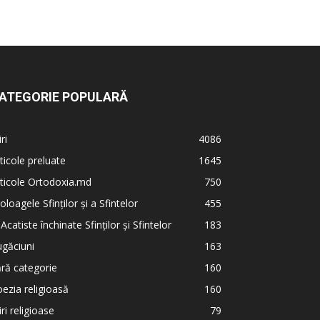
ATEGORIE POPULARĂ
iri
4086
ticole preluate
1645
ticole Ortodoxia.md
750
oloagele Sfinților și a Sfintelor
455
 Acatiste închinate Sfinților și Sfintelor
183
găciuni
163
ră categorie
160
ezia religioasă
160
iri religioase
79