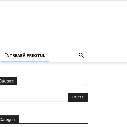
ÎNTREABĂ PREOTUL
Căutare
Categorii