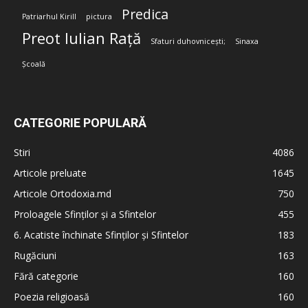
Predica
Patriarhul Kirill
pictura
Preot Iulian Rață
Sfaturi duhovnicești;
Sinaxa
Școală
CATEGORIE POPULARĂ
Stiri
4086
Articole preluate
1645
Articole Ortodoxia.md
750
Proloagele Sfinților și a Sfintelor
455
6. Acatiste închinate Sfinților și Sfintelor
183
Rugăciuni
163
Fără categorie
160
Poezia religioasă
160