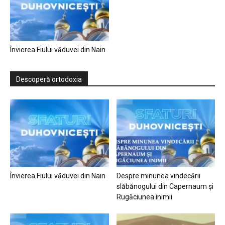
Învierea Fiului văduvei din Nain
Descoperă ortodoxia
Învierea Fiului văduvei din Nain
Despre minunea vindecării
slăbănogului din Capernaum și
Rugăciunea inimii