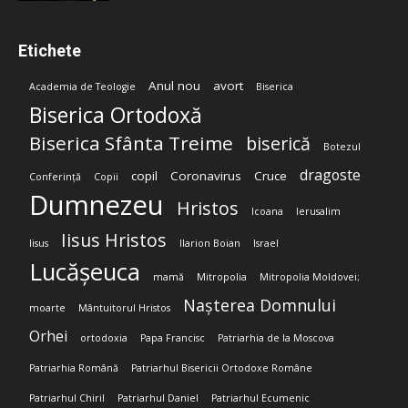
Etichete
Anul nou
avort
Academia de Teologie
Biserica
Biserica Ortodoxă
Biserica Sfânta Treime
biserică
Botezul
dragoste
copil
Coronavirus
Cruce
Conferință
Copii
Dumnezeu
Hristos
Icoana
Ierusalim
Iisus Hristos
Iisus
Ilarion Boian
Israel
Lucășeuca
mamă
Mitropolia
Mitropolia Moldovei;
Nașterea Domnului
moarte
Mântuitorul Hristos
Orhei
ortodoxia
Papa Francisc
Patriarhia de la Moscova
Patriarhia Română
Patriarhul Bisericii Ortodoxe Române
Patriarhul Chiril
Patriarhul Daniel
Patriarhul Ecumenic