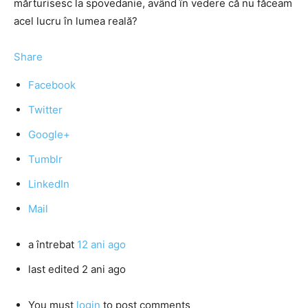
mărturisesc la spovedanie, având în vedere că nu făceam
acel lucru în lumea reală?
Share
Facebook
Twitter
Google+
Tumblr
LinkedIn
Mail
a întrebat
12 ani ago
last edited 2 ani ago
You must
login
to post comments