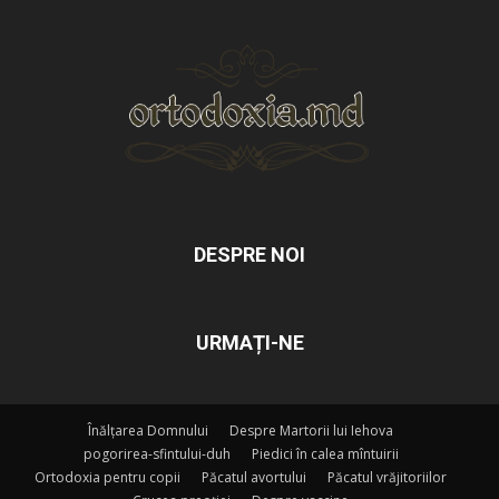
DESPRE NOI
URMAȚI-NE
Înălțarea Domnului
Despre Martorii lui Iehova
pogorirea-sfintului-duh
Piedici în calea mîntuirii
Ortodoxia pentru copii
Păcatul avortului
Păcatul vrăjitoriilor