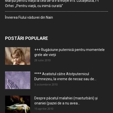
Marșul pentru viață la cea de-a II-a ediție în s. Lucășeuca, r-l
Orhei: „Pentru viață, cu inimă curată”
Învierea Fiului văduvei din Nain
POSTĂRI POPULARE
+++ Rugăciune puternică pentru momentele
grele ale vieţii
28 iulie 2010
**** Acatistul către Atotputernicul
Dumnezeu, la vreme de necaz sau de...
5 octombrie 2010
Despre păcatul malahiei (masturbării) şi
onaniei (pazei de a nu avea...
15 aprilie 2010