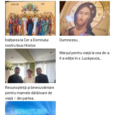
Înălțarea la Cer a Domnului
Dumnezeu…
nostru Iisus Hristos
Marșul pentru viață la cea de-a
II-a ediție în s. Lucășeuca,...
Recunoștință și binecuvântare
pentru mamele dătătoare de
viață – din partea...