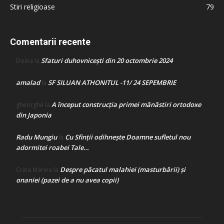
Stiri religioase
79
Comentarii recente
Sfaturi duhovnicești din 20 octombrie 2024
Doina
la
amalad
SF SILUAN ATHONITUL -11/ 24 SEPEMBRIE
la
A început construcţia primei mănăstiri ortodoxe
gheorghe
la
din Japonia
Radu Mungiu
Cu Sfinții odihnește Doamne sufletul nou
la
adormitei roabei Tale…
Despre păcatul malahiei (masturbării) şi
Crina Marina
la
onaniei (pazei de a nu avea copii)