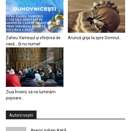
Zaheu Vameșul și sfințirea de
Aruncă grija ta spre Domnul…
casă… Și nu numai!
Ziua Învierii, să ne luminăm
popoare…
Autorii noștri
Preot Iulian Raţă