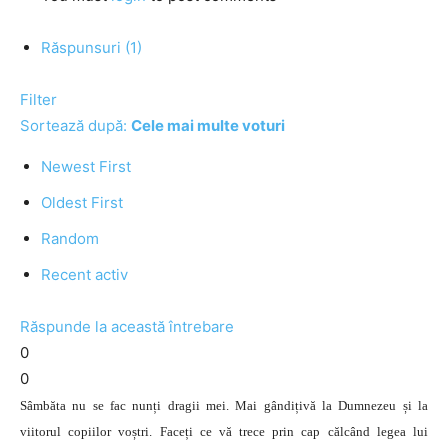
Răspunsuri (1)
Filter
Sortează după:
Cele mai multe voturi
Newest First
Oldest First
Random
Recent activ
Răspunde la această întrebare
0
0
Sâmbăta nu se fac nunți dragii mei. Mai gândițivă la Dumnezeu și la
viitorul copiilor voștri. Faceți ce vă trece prin cap călcând legea lui