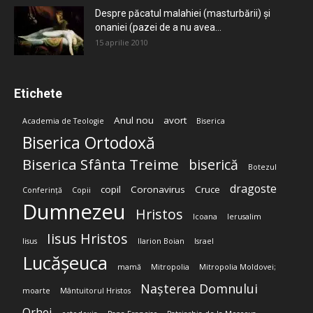
Despre păcatul malahiei (masturbării) şi
onaniei (pazei de a nu avea...
15 aprilie 2010
Etichete
Anul nou
avort
Academia de Teologie
Biserica
Biserica Ortodoxă
Biserica Sfânta Treime
biserică
Botezul
dragoste
copil
Coronavirus
Cruce
Conferință
Copii
Dumnezeu
Hristos
Icoana
Ierusalim
Iisus Hristos
Iisus
Ilarion Boian
Israel
Lucășeuca
mamă
Mitropolia
Mitropolia Moldovei;
Nașterea Domnului
moarte
Mântuitorul Hristos
Orhei