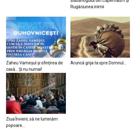
slăbănogului din Capernaum și
Rugăciunea inimii
Zaheu Vameșul și sfințirea de
Aruncă grija ta spre Domnul…
casă… Și nu numai!
Ziua Învierii, să ne luminăm
popoare…