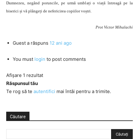
Dumnezeu, negând poruncile, pe urmă umblați o viață întreagă pe la
biserici și vă plângeți de nefericirea copiilor voștri.
Prot Victor Mihalachi
Guest
a răspuns
12 ani ago
You must
login
to post comments
Afișare 1 rezultat
Răspunsul tău
Te rog să te
autentifici
mai întâi pentru a trimite.
Căutare