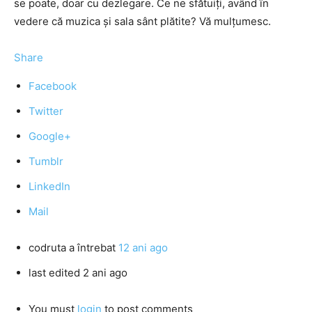
se poate, doar cu dezlegare. Ce ne sfătuiți, având în
vedere că muzica şi sala sânt plătite? Vă mulţumesc.
Share
Facebook
Twitter
Google+
Tumblr
LinkedIn
Mail
codruta
a întrebat
12 ani ago
last edited 2 ani ago
You must
login
to post comments