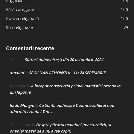
Rugăciuni
163
Fără categorie
160
Poezia religioasă
160
Stiri religioase
79
Comentarii recente
Sfaturi duhovnicești din 20 octombrie 2024
Doina
la
amalad
SF SILUAN ATHONITUL -11/ 24 SEPEMBRIE
la
A început construcţia primei mănăstiri ortodoxe
gheorghe
la
din Japonia
Radu Mungiu
Cu Sfinții odihnește Doamne sufletul nou
la
adormitei roabei Tale…
Despre păcatul malahiei (masturbării) şi
Crina Marina
la
onaniei (pazei de a nu avea copii)