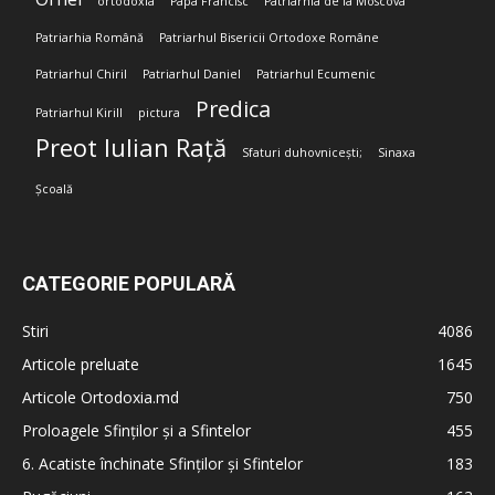
ortodoxia
Papa Francisc
Patriarhia de la Moscova
Patriarhia Română
Patriarhul Bisericii Ortodoxe Române
Patriarhul Chiril
Patriarhul Daniel
Patriarhul Ecumenic
Predica
Patriarhul Kirill
pictura
Preot Iulian Rață
Sfaturi duhovnicești;
Sinaxa
Școală
CATEGORIE POPULARĂ
Stiri
4086
Articole preluate
1645
Articole Ortodoxia.md
750
Proloagele Sfinților și a Sfintelor
455
6. Acatiste închinate Sfinților și Sfintelor
183