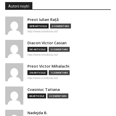
Autorii noștri
Preot Iulian Raţă
3878 ARTICOLE
6 COMENTARII
http://www.ortodoxia.md
Diacon Victor Casian
581 ARTICOLE
5 COMENTARII
http://www.ortodoxia.md
Preot Victor Mihalachi
210 ARTICOLE
1 COMENTARII
http://www.ortodoxia.md
Cvasniuc Tatiana
88 ARTICOLE
0 COMENTARII
Nadejda B.