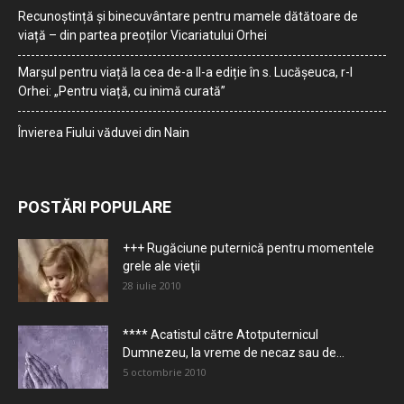
Recunoștință și binecuvântare pentru mamele dătătoare de
viață – din partea preoților Vicariatului Orhei
Marșul pentru viață la cea de-a II-a ediție în s. Lucășeuca, r-l
Orhei: „Pentru viață, cu inimă curată”
Învierea Fiului văduvei din Nain
POSTĂRI POPULARE
+++ Rugăciune puternică pentru momentele
grele ale vieţii
28 iulie 2010
**** Acatistul către Atotputernicul
Dumnezeu, la vreme de necaz sau de...
5 octombrie 2010