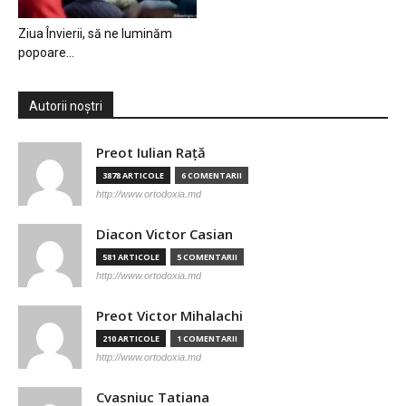
Ziua Învierii, să ne luminăm
popoare…
Autorii noștri
Preot Iulian Raţă
3878 ARTICOLE
6 COMENTARII
http://www.ortodoxia.md
Diacon Victor Casian
581 ARTICOLE
5 COMENTARII
http://www.ortodoxia.md
Preot Victor Mihalachi
210 ARTICOLE
1 COMENTARII
http://www.ortodoxia.md
Cvasniuc Tatiana