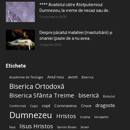
**** Acatistul către Atotputernicul
Dumnezeu, la vreme de necaz sau de...
5 octombrie 2010
Despre păcatul malahiei (masturbării) şi
onaniei (pazei de a nu avea...
15 aprilie 2010
Etichete
Anul nou
avort
Academia de Teologie
Biserica
Biserica Ortodoxă
Biserica Sfânta Treime
biserică
Botezul
dragoste
copil
Coronavirus
Cruce
Conferință
Copii
Dumnezeu
Hristos
Icoana
Ierusalim
Iisus Hristos
Iisus
Ilarion Boian
Israel