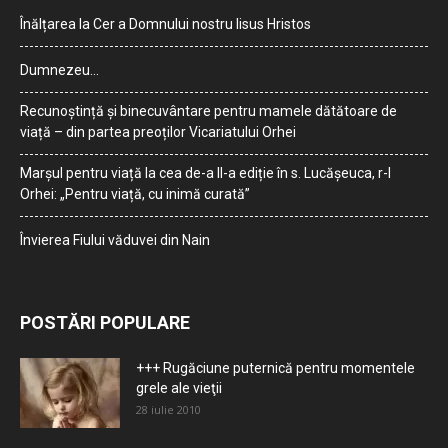
Înălțarea la Cer a Domnului nostru Iisus Hristos
Dumnezeu…
Recunoștință și binecuvântare pentru mamele dătătoare de
viață – din partea preoților Vicariatului Orhei
Marșul pentru viață la cea de-a II-a ediție în s. Lucășeuca, r-l
Orhei: „Pentru viață, cu inimă curată”
Învierea Fiului văduvei din Nain
POSTĂRI POPULARE
+++ Rugăciune puternică pentru momentele
grele ale vieţii
28 iulie 2010