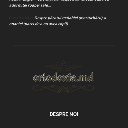
adormitei roabei Tale…
Despre păcatul malahiei (masturbării) şi
Crina Marina
la
onaniei (pazei de a nu avea copii)
DESPRE NOI