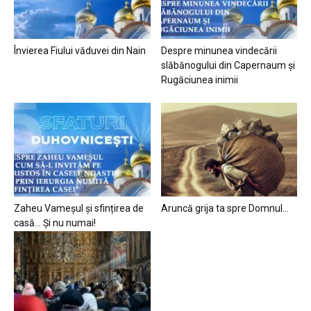
Învierea Fiului văduvei din Nain
Despre minunea vindecării
slăbănogului din Capernaum și
Rugăciunea inimii
Zaheu Vameșul și sfințirea de
Aruncă grija ta spre Domnul…
casă… Și nu numai!