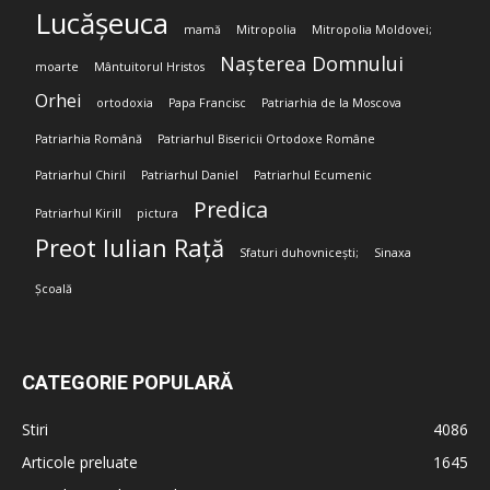
Lucășeuca
mamă
Mitropolia
Mitropolia Moldovei;
Nașterea Domnului
moarte
Mântuitorul Hristos
Orhei
ortodoxia
Papa Francisc
Patriarhia de la Moscova
Patriarhia Română
Patriarhul Bisericii Ortodoxe Române
Patriarhul Chiril
Patriarhul Daniel
Patriarhul Ecumenic
Predica
Patriarhul Kirill
pictura
Preot Iulian Rață
Sfaturi duhovnicești;
Sinaxa
Școală
CATEGORIE POPULARĂ
Stiri
4086
Articole preluate
1645