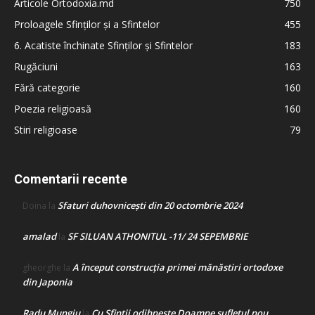
Articole Ortodoxia.md
750
Proloagele Sfinților și a Sfintelor
455
6. Acatiste închinate Sfinților și Sfintelor
183
Rugăciuni
163
Fără categorie
160
Poezia religioasă
160
Stiri religioase
79
Comentarii recente
Sfaturi duhovnicești din 20 octombrie 2024
Doina
la
amalad
SF SILUAN ATHONITUL -11/ 24 SEPEMBRIE
la
A început construcţia primei mănăstiri ortodoxe
gheorghe
la
din Japonia
Radu Mungiu
Cu Sfinții odihnește Doamne sufletul nou
la