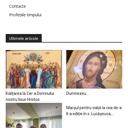
Contacte
Profețiile timpului
Ultimele articole
Înălțarea la Cer a Domnului
Dumnezeu…
nostru Iisus Hristos
Marșul pentru viață la cea de-a
II-a ediție în s. Lucășeuca,...