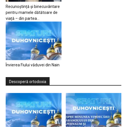
Recunoștință și binecuvântare
pentru mamele dătătoare de
viață – din partea...
Învierea Fiului văduvei din Nain
Descoperă ortodoxia