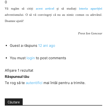
0
Vă rugăm să citiți
acest articol
și să studiați
istoria apariției
adventismului. O să vă convingeți că nu au nimic comun cu adevărul.
Doamne ajută!
Preot Ion Goncear
Guest
a răspuns
12 ani ago
You must
login
to post comments
Afișare 1 rezultat
Răspunsul tău
Te rog să te
autentifici
mai întâi pentru a trimite.
Căutare