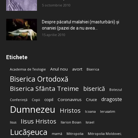
5 octombrie 2010
Despre păcatul malahiei (masturbării) şi
onaniei (pazei de a nu avea...
15 aprilie 2010
Etichete
Anul nou
avort
Academia de Teologie
Biserica
Biserica Ortodoxă
Biserica Sfânta Treime
biserică
Botezul
dragoste
copil
Coronavirus
Cruce
Conferință
Copii
Dumnezeu
Hristos
Icoana
Ierusalim
Iisus Hristos
Iisus
Ilarion Boian
Israel
Lucășeuca
mamă
Mitropolia
Mitropolia Moldovei;