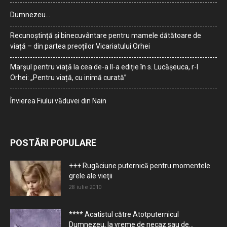
Dumnezeu…
Recunoștință și binecuvântare pentru mamele dătătoare de
viață – din partea preoților Vicariatului Orhei
Marșul pentru viață la cea de-a II-a ediție în s. Lucășeuca, r-l
Orhei: „Pentru viață, cu inimă curată”
Învierea Fiului văduvei din Nain
POSTĂRI POPULARE
+++ Rugăciune puternică pentru momentele
grele ale vieţii
28 iulie 2010
**** Acatistul către Atotputernicul
Dumnezeu, la vreme de necaz sau de...