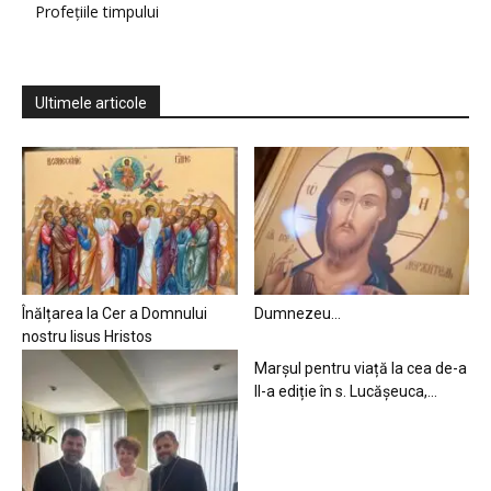
Profețiile timpului
Ultimele articole
Înălțarea la Cer a Domnului
Dumnezeu…
nostru Iisus Hristos
Marșul pentru viață la cea de-a
II-a ediție în s. Lucășeuca,...