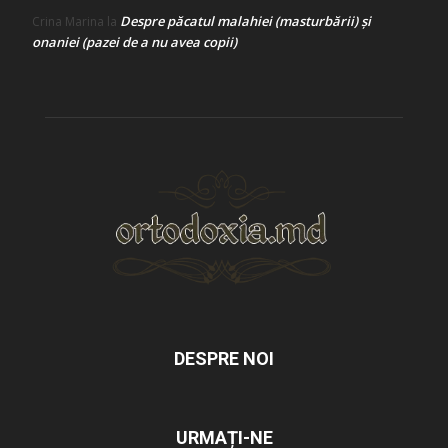
Despre păcatul malahiei (masturbării) şi
Crina Marina
la
onaniei (pazei de a nu avea copii)
DESPRE NOI
URMAȚI-NE