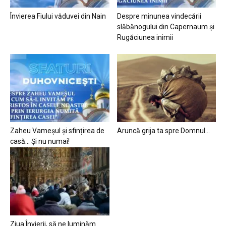
Învierea Fiului văduvei din Nain
Despre minunea vindecării
slăbănogului din Capernaum și
Rugăciunea inimii
Zaheu Vameșul și sfințirea de
Aruncă grija ta spre Domnul…
casă… Și nu numai!
Ziua Învierii, să ne luminăm