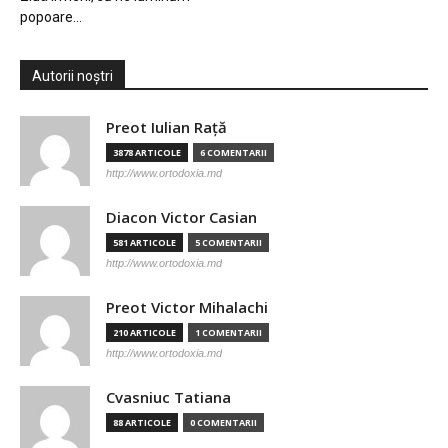
popoare…
Autorii noștri
Preot Iulian Raţă
3878 ARTICOLE
6 COMENTARII
http://www.ortodoxia.md
Diacon Victor Casian
581 ARTICOLE
5 COMENTARII
http://www.ortodoxia.md
Preot Victor Mihalachi
210 ARTICOLE
1 COMENTARII
http://www.ortodoxia.md
Cvasniuc Tatiana
88 ARTICOLE
0 COMENTARII