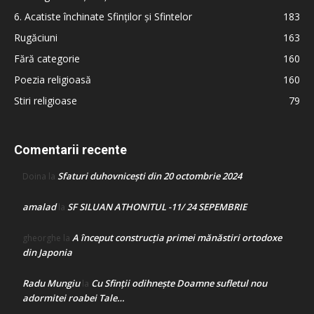
6. Acatiste închinate Sfinților și Sfintelor
183
Rugăciuni
163
Fără categorie
160
Poezia religioasă
160
Stiri religioase
79
Comentarii recente
Sfaturi duhovnicești din 20 octombrie 2024
Doina
la
amalad
SF SILUAN ATHONITUL -11/ 24 SEPEMBRIE
la
A început construcţia primei mănăstiri ortodoxe
gheorghe
la
din Japonia
Radu Mungiu
Cu Sfinții odihnește Doamne sufletul nou
la
adormitei roabei Tale…