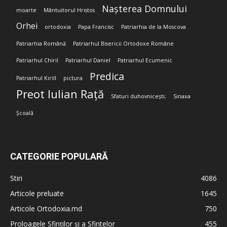
Nașterea Domnului
moarte
Mântuitorul Hristos
Orhei
ortodoxia
Papa Francisc
Patriarhia de la Moscova
Patriarhia Română
Patriarhul Bisericii Ortodoxe Române
Patriarhul Chiril
Patriarhul Daniel
Patriarhul Ecumenic
Predica
Patriarhul Kirill
pictura
Preot Iulian Rață
Sfaturi duhovnicești;
Sinaxa
Școală
CATEGORIE POPULARĂ
Stiri
4086
Articole preluate
1645
Articole Ortodoxia.md
750
Proloagele Sfinților și a Sfintelor
455