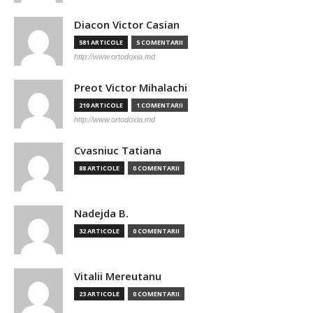
Diacon Victor Casian
581 ARTICOLE
5 COMENTARII
http://www.ortodoxia.md
Preot Victor Mihalachi
210 ARTICOLE
1 COMENTARII
http://www.ortodoxia.md
Cvasniuc Tatiana
88 ARTICOLE
0 COMENTARII
Nadejda B.
32 ARTICOLE
0 COMENTARII
Vitalii Mereutanu
23 ARTICOLE
0 COMENTARII