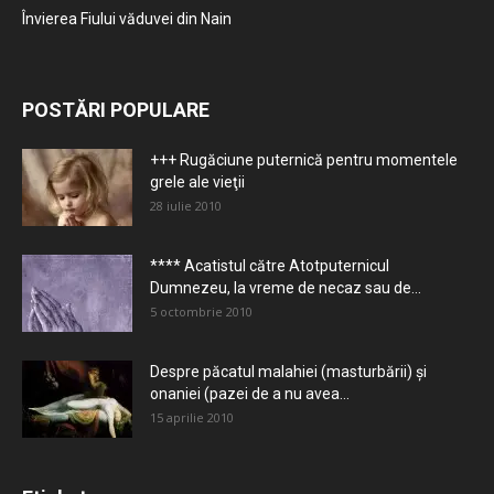
Învierea Fiului văduvei din Nain
POSTĂRI POPULARE
+++ Rugăciune puternică pentru momentele
grele ale vieţii
28 iulie 2010
**** Acatistul către Atotputernicul
Dumnezeu, la vreme de necaz sau de...
5 octombrie 2010
Despre păcatul malahiei (masturbării) şi
onaniei (pazei de a nu avea...
15 aprilie 2010