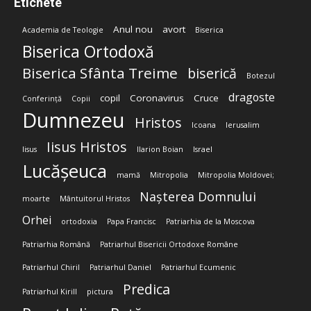
Etichete
Anul nou
avort
Academia de Teologie
Biserica
Biserica Ortodoxă
Biserica Sfânta Treime
biserică
Botezul
dragoste
copil
Coronavirus
Cruce
Conferință
Copii
Dumnezeu
Hristos
Icoana
Ierusalim
Iisus Hristos
Iisus
Ilarion Boian
Israel
Lucășeuca
mamă
Mitropolia
Mitropolia Moldovei;
Nașterea Domnului
moarte
Mântuitorul Hristos
Orhei
ortodoxia
Papa Francisc
Patriarhia de la Moscova
Patriarhia Română
Patriarhul Bisericii Ortodoxe Române
Patriarhul Chiril
Patriarhul Daniel
Patriarhul Ecumenic
Predica
Patriarhul Kirill
pictura