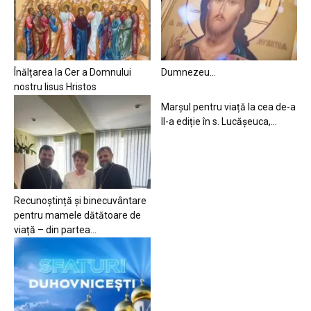
Înălțarea la Cer a Domnului
Dumnezeu…
nostru Iisus Hristos
Marșul pentru viață la cea de-a
II-a ediție în s. Lucășeuca,...
Recunoștință și binecuvântare
pentru mamele dătătoare de
viață – din partea...