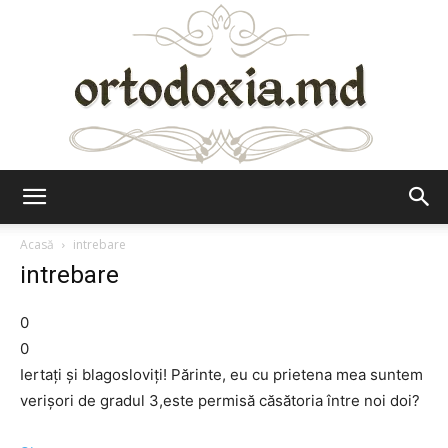
Ortodoxia.md
Acasă
intrebare
intrebare
0
0
Iertați și blagosloviți! Părinte, eu cu prietena mea suntem
verișori de gradul 3,este permisă căsătoria între noi doi?