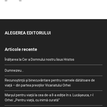
ALEGEREA EDITORULUI
Articole recente
Înălțarea la Cer a Domnului nostru Iisus Hristos
Dumnezeu…
Recunoștință și binecuvântare pentru mamele dătătoare de
viață – din partea preoților Vicariatului Orhei
Marșul pentru viață la cea de-a II-a ediție în s. Lucășeuca, r-l
Orhei: „Pentru viață, cu inimă curată”