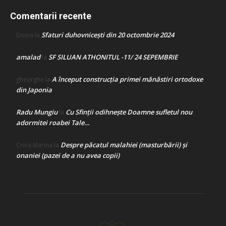
Comentarii recente
Sfaturi duhovnicești din 20 octombrie 2024
Doina
la
amalad
SF SILUAN ATHONITUL -11/ 24 SEPEMBRIE
la
A început construcţia primei mănăstiri ortodoxe
gheorghe
la
din Japonia
Radu Mungiu
Cu Sfinții odihnește Doamne sufletul nou
la
adormitei roabei Tale…
Despre păcatul malahiei (masturbării) şi
Crina Marina
la
onaniei (pazei de a nu avea copii)