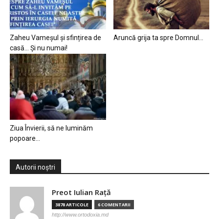
Zaheu Vameșul și sfințirea de
Aruncă grija ta spre Domnul…
casă… Și nu numai!
Ziua Învierii, să ne luminăm
popoare…
Autorii noștri
Preot Iulian Raţă
3878 ARTICOLE
6 COMENTARII
http://www.ortodoxia.md