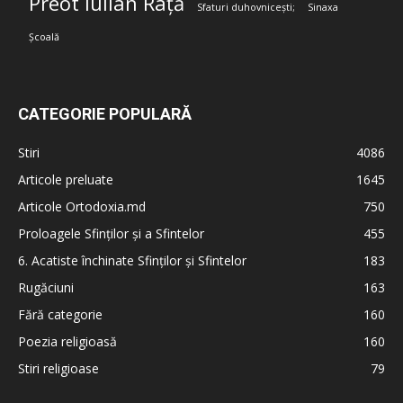
Preot Iulian Rață
Sfaturi duhovnicești;
Sinaxa
Școală
CATEGORIE POPULARĂ
Stiri
4086
Articole preluate
1645
Articole Ortodoxia.md
750
Proloagele Sfinților și a Sfintelor
455
6. Acatiste închinate Sfinților și Sfintelor
183
Rugăciuni
163
Fără categorie
160
Poezia religioasă
160
Stiri religioase
79