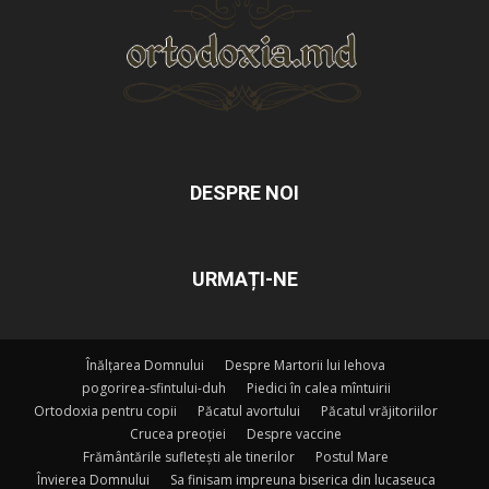
DESPRE NOI
URMAȚI-NE
Înălțarea Domnului
Despre Martorii lui Iehova
pogorirea-sfintului-duh
Piedici în calea mîntuirii
Ortodoxia pentru copii
Păcatul avortului
Păcatul vrăjitoriilor
Crucea preoției
Despre vaccine
Frământările sufletești ale tinerilor
Postul Mare
Învierea Domnului
Sa finisam impreuna biserica din lucaseuca