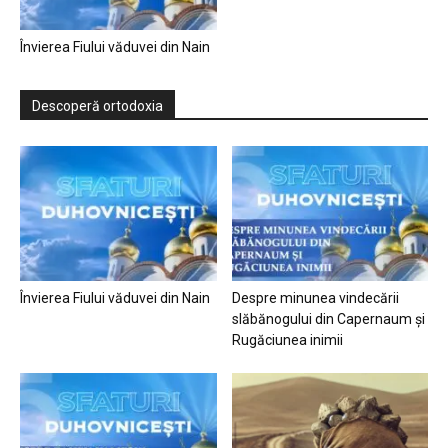
Învierea Fiului văduvei din Nain
Descoperă ortodoxia
Învierea Fiului văduvei din Nain
Despre minunea vindecării
slăbănogului din Capernaum și
Rugăciunea inimii