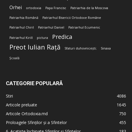
Orhei
ortodoxia
Papa Francisc
Patriarhia de la Moscova
Patriarhia Română
Patriarhul Bisericii Ortodoxe Române
Patriarhul Chiril
Patriarhul Daniel
Patriarhul Ecumenic
Predica
Patriarhul Kirill
pictura
Preot Iulian Rață
Sfaturi duhovnicești;
Sinaxa
Școală
CATEGORIE POPULARĂ
Stiri
4086
Articole preluate
1645
Articole Ortodoxia.md
750
Proloagele Sfinților și a Sfintelor
455
6. Acatiste închinate Sfinților și Sfintelor
183