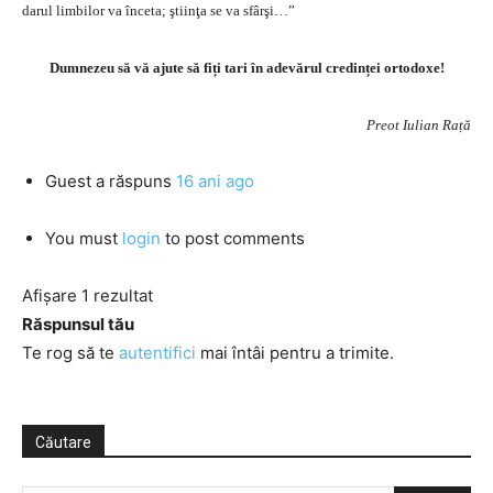
darul limbilor va înceta; ştiinţa se va sfârşi…”
Dumnezeu să vă ajute să fiți tari în adevărul credinței ortodoxe!
Preot Iulian Rață
Guest
a răspuns
16 ani ago
You must
login
to post comments
Afișare 1 rezultat
Răspunsul tău
Te rog să te
autentifici
mai întâi pentru a trimite.
Căutare