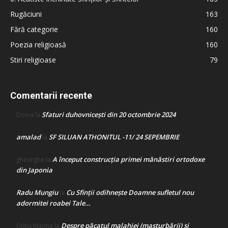
Rugăciuni
163
Fără categorie
160
Poezia religioasă
160
Stiri religioase
79
Comentarii recente
Sfaturi duhovnicești din 20 octombrie 2024
Doina
la
amalad
SF SILUAN ATHONITUL -11/ 24 SEPEMBRIE
la
A început construcţia primei mănăstiri ortodoxe
gheorghe
la
din Japonia
Radu Mungiu
Cu Sfinții odihnește Doamne sufletul nou
la
adormitei roabei Tale…
Despre păcatul malahiei (masturbării) şi
Crina Marina
la