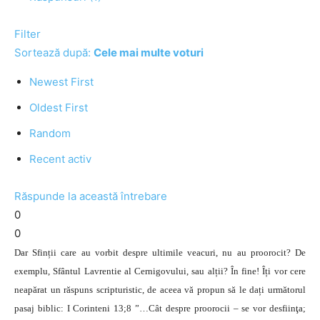
Filter
Sortează după:
Cele mai multe voturi
Newest First
Oldest First
Random
Recent activ
Răspunde la această întrebare
0
0
Dar Sfinții care au vorbit despre ultimile veacuri, nu au proorocit? De
exemplu, Sfântul Lavrentie al Cernigovului, sau alții? În fine! Îți vor cere
neapărat un răspuns scripturistic, de aceea vă propun să le dați următorul
pasaj biblic: I Corinteni 13;8 ”…Cât despre proorocii – se vor desfiinţa;