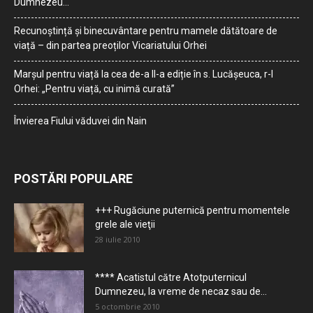
Dumnezeu…
Recunoștință și binecuvântare pentru mamele dătătoare de
viață – din partea preoților Vicariatului Orhei
Marșul pentru viață la cea de-a II-a ediție în s. Lucășeuca, r-l
Orhei: „Pentru viață, cu inimă curată”
Învierea Fiului văduvei din Nain
POSTĂRI POPULARE
+++ Rugăciune puternică pentru momentele
grele ale vieţii
28 iulie 2010
**** Acatistul către Atotputernicul
Dumnezeu, la vreme de necaz sau de...
5 octombrie 2010