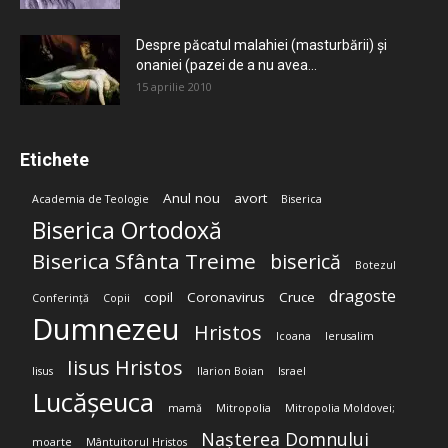
Despre păcatul malahiei (masturbării) şi
onaniei (pazei de a nu avea...
15 aprilie 2010
Etichete
Anul nou
avort
Academia de Teologie
Biserica
Biserica Ortodoxă
Biserica Sfânta Treime
biserică
Botezul
dragoste
copil
Coronavirus
Cruce
Conferință
Copii
Dumnezeu
Hristos
Icoana
Ierusalim
Iisus Hristos
Iisus
Ilarion Boian
Israel
Lucășeuca
mamă
Mitropolia
Mitropolia Moldovei;
Nașterea Domnului
moarte
Mântuitorul Hristos