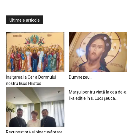
Ultimele articole
Înălțarea la Cer a Domnului
Dumnezeu…
nostru Iisus Hristos
Marșul pentru viață la cea de-a
II-a ediție în s. Lucășeuca,...
Recunoștință și binecuvântare