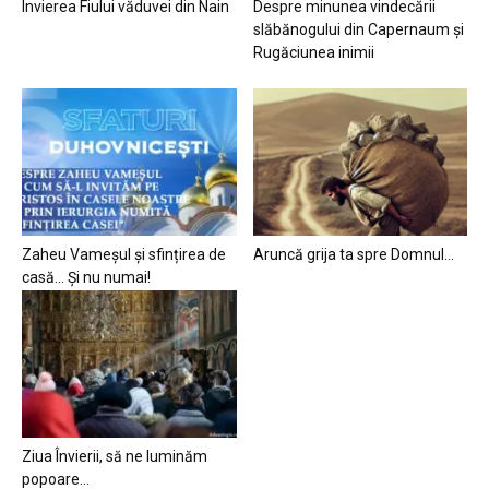
Învierea Fiului văduvei din Nain
Despre minunea vindecării
slăbănogului din Capernaum și
Rugăciunea inimii
Zaheu Vameșul și sfințirea de
Aruncă grija ta spre Domnul…
casă… Și nu numai!
Ziua Învierii, să ne luminăm
popoare…