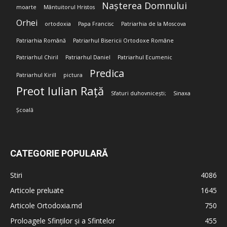
Nașterea Domnului
moarte
Mântuitorul Hristos
Orhei
ortodoxia
Papa Francisc
Patriarhia de la Moscova
Patriarhia Română
Patriarhul Bisericii Ortodoxe Române
Patriarhul Chiril
Patriarhul Daniel
Patriarhul Ecumenic
Predica
Patriarhul Kirill
pictura
Preot Iulian Rață
Sfaturi duhovnicești;
Sinaxa
Școală
CATEGORIE POPULARĂ
Stiri
4086
Articole preluate
1645
Articole Ortodoxia.md
750
Proloagele Sfinților și a Sfintelor
455