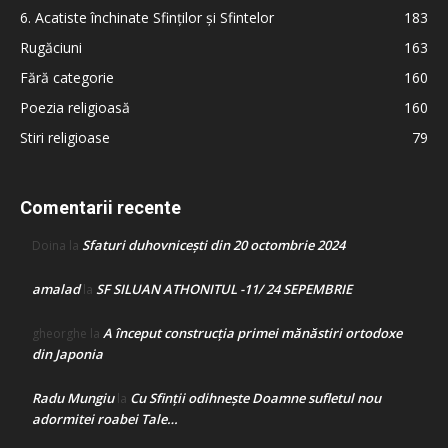
6. Acatiste închinate Sfinților și Sfintelor
183
Rugăciuni
163
Fără categorie
160
Poezia religioasă
160
Stiri religioase
79
Comentarii recente
Sfaturi duhovnicești din 20 octombrie 2024
Doina
la
amalad
SF SILUAN ATHONITUL -11/ 24 SEPEMBRIE
la
A început construcţia primei mănăstiri ortodoxe
gheorghe
la
din Japonia
Radu Mungiu
Cu Sfinții odihnește Doamne sufletul nou
la
adormitei roabei Tale…