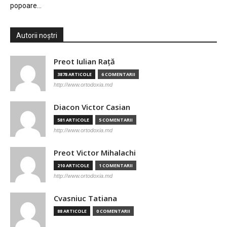
popoare…
Autorii noștri
Preot Iulian Raţă
3878 ARTICOLE
6 COMENTARII
http://www.ortodoxia.md
Diacon Victor Casian
581 ARTICOLE
5 COMENTARII
http://www.ortodoxia.md
Preot Victor Mihalachi
210 ARTICOLE
1 COMENTARII
http://www.ortodoxia.md
Cvasniuc Tatiana
88 ARTICOLE
0 COMENTARII