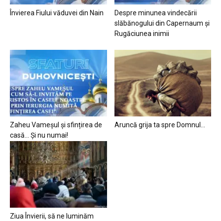
Învierea Fiului văduvei din Nain
Despre minunea vindecării
slăbănogului din Capernaum și
Rugăciunea inimii
Zaheu Vameșul și sfințirea de
Aruncă grija ta spre Domnul…
casă… Și nu numai!
Ziua Învierii, să ne luminăm