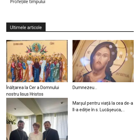
Profețiile timpului
Ultimele articole
Înălțarea la Cer a Domnului
Dumnezeu…
nostru Iisus Hristos
Marșul pentru viață la cea de-a
II-a ediție în s. Lucășeuca,...