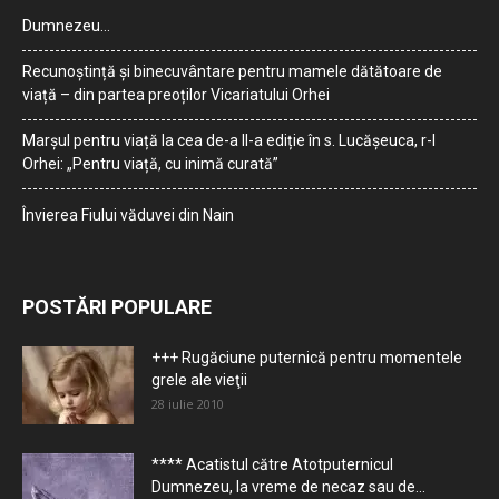
Dumnezeu…
Recunoștință și binecuvântare pentru mamele dătătoare de
viață – din partea preoților Vicariatului Orhei
Marșul pentru viață la cea de-a II-a ediție în s. Lucășeuca, r-l
Orhei: „Pentru viață, cu inimă curată”
Învierea Fiului văduvei din Nain
POSTĂRI POPULARE
+++ Rugăciune puternică pentru momentele
grele ale vieţii
28 iulie 2010
**** Acatistul către Atotputernicul
Dumnezeu, la vreme de necaz sau de...