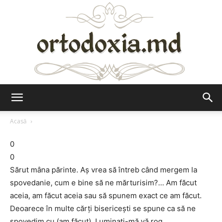
Ortodoxia.md
Acasă
0
0
Sărut mâna părinte. Aș vrea să întreb când mergem la
spovedanie, cum e bine să ne mărturisim?… Am făcut
aceia, am făcut aceia sau să spunem exact ce am făcut.
Deoarece în multe cărți bisericești se spune ca să ne
spovedim cu (am făcut). Luminați-mă vă rog.