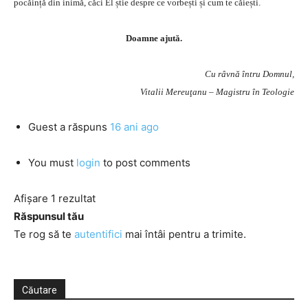
pocăință din inimă, căci El știe despre ce vorbești și cum te căiești.
Doamne ajută.
Cu râvnă întru Domnul,
Vitalii Mereuţanu – Magistru în Teologie
Guest
a răspuns
16 ani ago
You must
login
to post comments
Afișare 1 rezultat
Răspunsul tău
Te rog să te
autentifici
mai întâi pentru a trimite.
Căutare