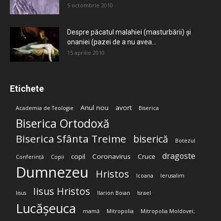
5 octombrie 2010
Despre păcatul malahiei (masturbării) şi
onaniei (pazei de a nu avea...
15 aprilie 2010
Etichete
Anul nou
avort
Academia de Teologie
Biserica
Biserica Ortodoxă
Biserica Sfânta Treime
biserică
Botezul
dragoste
copil
Coronavirus
Cruce
Conferință
Copii
Dumnezeu
Hristos
Icoana
Ierusalim
Iisus Hristos
Iisus
Ilarion Boian
Israel
Lucășeuca
mamă
Mitropolia
Mitropolia Moldovei;