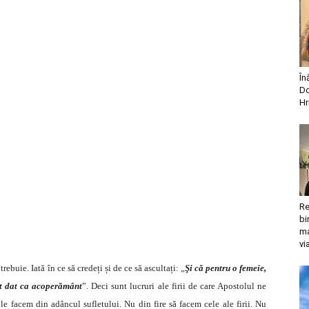
În
Do
Hr
Re
bi
ma
vi
buie. Iată în ce să credeți și de ce să ascultați: „
Şi că pentru o femeie,
ost dat ca acoperământ
”. Deci sunt lucruri ale firii de care Apostolul ne
e facem din adâncul sufletului. Nu din fire să facem cele ale firii. Nu