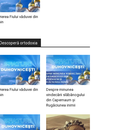
vierea Fiului văduvei din
in
Descoperă ortodoxia
vierea Fiului văduvei din
Despre minunea
in
vindecării slăbănogului
din Capernaum și
Rugăciunea inimii