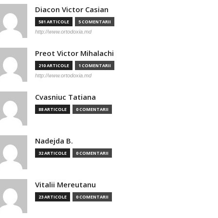
Diacon Victor Casian
581 ARTICOLE
5 COMENTARII
http://www.ortodoxia.md
Preot Victor Mihalachi
210 ARTICOLE
1 COMENTARII
http://www.ortodoxia.md
Cvasniuc Tatiana
88 ARTICOLE
0 COMENTARII
Nadejda B.
32 ARTICOLE
0 COMENTARII
Vitalii Mereutanu
23 ARTICOLE
0 COMENTARII