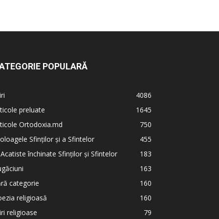
ATEGORIE POPULARĂ
iri
4086
ticole preluate
1645
ticole Ortodoxia.md
750
oloagele Sfinților și a Sfintelor
455
 Acatiste închinate Sfinților și Sfintelor
183
găciuni
163
ră categorie
160
ezia religioasă
160
iri religioase
79