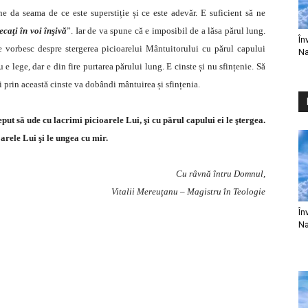
 da seama de ce este superstiție și ce este adevăr. E suficient să ne
caţi în voi înşivă
”. Iar de va spune că e imposibil de a lăsa părul lung.
În
e vorbesc despre stergerea picioarelui Mântuitorului cu părul capului
Na
 e lege, dar e din fire purtarea părului lung. E cinste și nu sfințenie. Să
 prin această cinste va dobândi mântuirea și sfințenia.
eput să ude cu lacrimi picioarele Lui, şi cu părul capului ei le ştergea.
oarele Lui şi le ungea cu mir.
Cu râvnă întru Domnul,
Vitalii Mereuţanu – Magistru în Teologie
În
Na