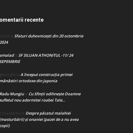
omentarii recente
Sfaturi duhovnicești din 20 octombrie
Doina
la
2024
amalad
SF SILUAN ATHONITUL -11/ 24
la
SEPEMBRIE
A început construcţia primei
gheorghe
la
mănăstiri ortodoxe din Japonia
Radu Mungiu
Cu Sfinții odihnește Doamne
la
sufletul nou adormitei roabei Tale…
Despre păcatul malahiei
Crina Marina
la
(masturbării) şi onaniei (pazei de a nu avea
copii)