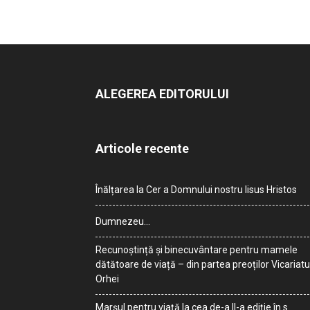
ALEGEREA EDITORULUI
Articole recente
Înălțarea la Cer a Domnului nostru Iisus Hristos
Dumnezeu…
Recunoștință și binecuvântare pentru mamele
dătătoare de viață – din partea preoților Vicariatu
Orhei
Marșul pentru viață la cea de-a II-a ediție în s.