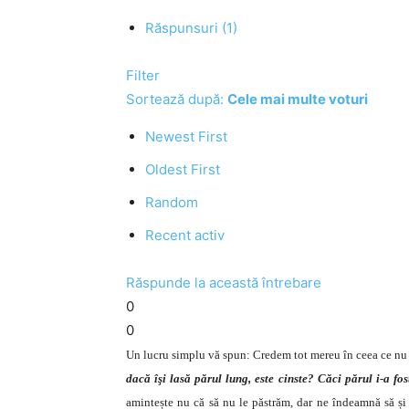
Răspunsuri (1)
Filter
Sortează după:
Cele mai multe voturi
Newest First
Oldest First
Random
Recent activ
Răspunde la această întrebare
0
0
Un lucru simplu vă spun: Credem tot mereu în ceea ce nu tre
dacă îşi lasă părul lung, este cinste? Căci părul i-a f
amintește nu că să nu le păstrăm, dar ne îndeamnă să și l