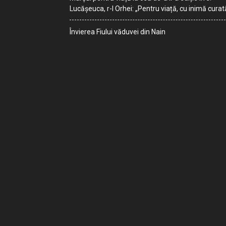
Lucășeuca, r-l Orhei: „Pentru viață, cu inimă curat
Învierea Fiului văduvei din Nain