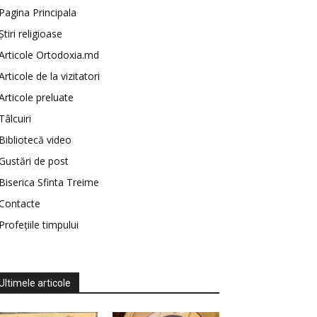
Pagina Principala
Știri religioase
Articole Ortodoxia.md
Articole de la vizitatori
Articole preluate
Tâlcuiri
Bibliotecă video
Gustări de post
Biserica Sfinta Treime
Contacte
Profețiile timpului
Ultimele articole