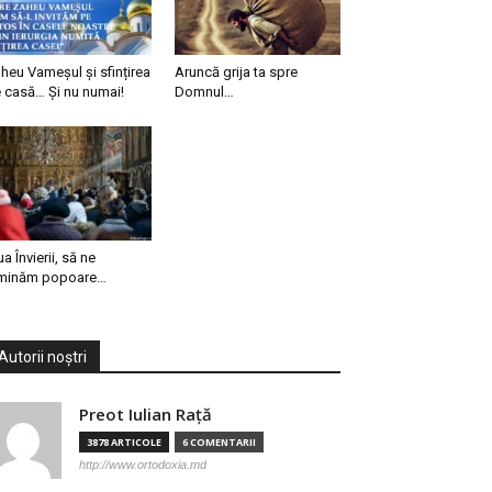
heu Vameșul și sfințirea
Aruncă grija ta spre
 casă… Și nu numai!
Domnul…
ua Învierii, să ne
minăm popoare…
Autorii noștri
Preot Iulian Raţă
3878 ARTICOLE
6 COMENTARII
http://www.ortodoxia.md