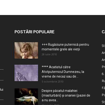
POSTĂRI POPULARE
C
+++ Rugăciune puternică pentru
St
momentele grele ale vieţii
Ar
28 iulie 2010
Ar
Pr
**** Acatistul către
Atotputernicul Dumnezeu, la
6.
vreme de necaz sau de...
Ru
5 octombrie 2010
Fă
lui
Despre păcatul malahiei
Po
(masturbării) şi onaniei (pazei de
a nu avea...
St