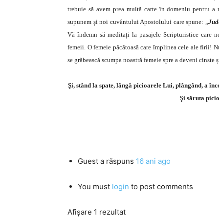
trebuie să avem prea multă carte în domeniu pentru a ne
supunem și noi cuvântului Apostolului care spune: „
Jude
Vă îndemn să meditați la pasajele Scripturistice care n
femeii. O femeie păcătoasă care împlinea cele ale firii! Nu
se grăbească scumpa noastră femeie spre a deveni cinste și
Şi, stând la spate, lângă picioarele Lui, plângând, a înc
Şi săruta pici
Guest
a răspuns
16 ani ago
You must
login
to post comments
Afișare 1 rezultat