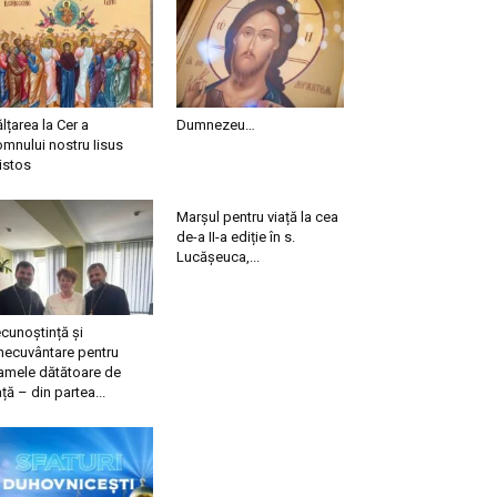
ălțarea la Cer a
Dumnezeu…
mnului nostru Iisus
istos
Marșul pentru viață la cea
de-a II-a ediție în s.
Lucășeuca,...
cunoștință și
necuvântare pentru
mele dătătoare de
ață – din partea...