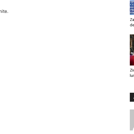
mite.
Za
de
Zi
lu