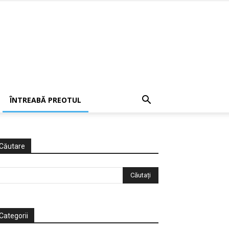
ÎNTREABĂ PREOTUL
Căutare
Categorii