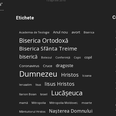
15 aprilie 2010
ă”
C
Etichete
Anul nou
avort
Academia de Teologie
Biserica
Biserica Ortodoxă
Biserica Sfânta Treime
biserică
copil
Botezul
Conferință
Copii
dragoste
Coronavirus
Cruce
Dumnezeu
Hristos
Icoana
Iisus Hristos
Ierusalim
Iisus
Lucășeuca
Ilarion Boian
Israel
mamă
Mitropolia
Mitropolia Moldovei;
moarte
Nașterea Domnului
Mântuitorul Hristos