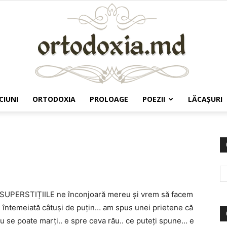
CIUNI
ORTODOXIA
PROLOAGE
POEZII
LĂCAŞURI
Ortodoxia.md
 SUPERSTIȚIILE ne înconjoară mereu și vrem să facem
te întemeiată câtuși de puțin… am spus unei prietene că
u se poate marți.. e spre ceva rău.. ce puteți spune… e