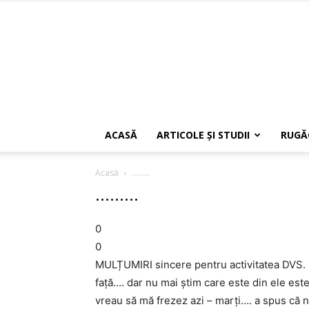
ACASĂ
ARTICOLE ŞI STUDII
RUGĂ
Acasă
.........
.........
0
0
MULȚUMIRI sincere pentru activitatea DVS.
față…. dar nu mai știm care este din ele es
vreau să mă frezez azi – marți…. a spus că n