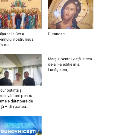
ălțarea la Cer a
Dumnezeu…
mnului nostru Iisus
istos
Marșul pentru viață la cea
de-a II-a ediție în s.
Lucășeuca,...
cunoștință și
necuvântare pentru
mele dătătoare de
ață – din partea...