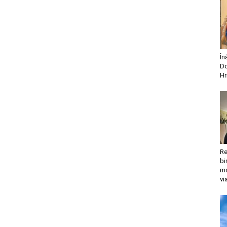
În
Do
Hr
Re
bi
ma
vi