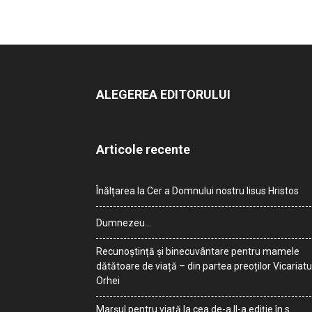
ALEGEREA EDITORULUI
Articole recente
Înălțarea la Cer a Domnului nostru Iisus Hristos
Dumnezeu…
Recunoștință și binecuvântare pentru mamele
dătătoare de viață – din partea preoților Vicariatu
Orhei
Marșul pentru viață la cea de-a II-a ediție în s.