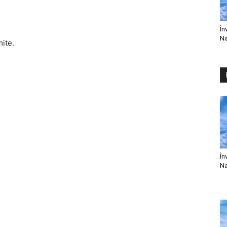
În
Na
mite.
În
Na