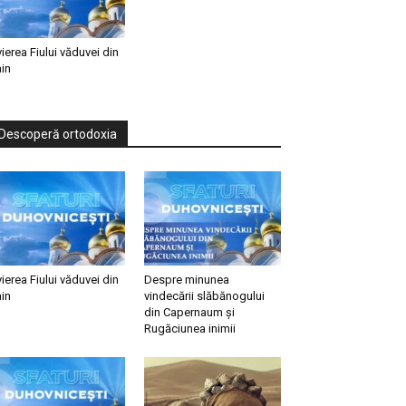
vierea Fiului văduvei din
in
Descoperă ortodoxia
vierea Fiului văduvei din
Despre minunea
in
vindecării slăbănogului
din Capernaum și
Rugăciunea inimii