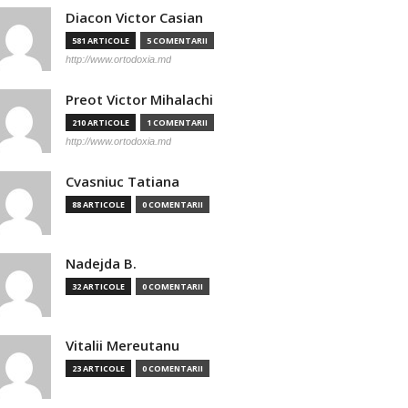
Diacon Victor Casian
581 ARTICOLE
5 COMENTARII
http://www.ortodoxia.md
Preot Victor Mihalachi
210 ARTICOLE
1 COMENTARII
http://www.ortodoxia.md
Cvasniuc Tatiana
88 ARTICOLE
0 COMENTARII
Nadejda B.
32 ARTICOLE
0 COMENTARII
Vitalii Mereutanu
23 ARTICOLE
0 COMENTARII