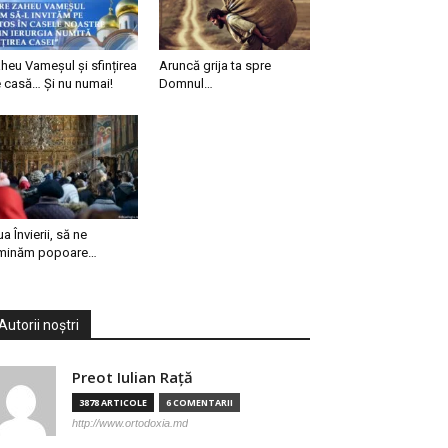
heu Vameșul și sfințirea
Aruncă grija ta spre
 casă… Și nu numai!
Domnul…
ua Învierii, să ne
minăm popoare…
Autorii noștri
Preot Iulian Raţă
3878 ARTICOLE
6 COMENTARII
http://www.ortodoxia.md