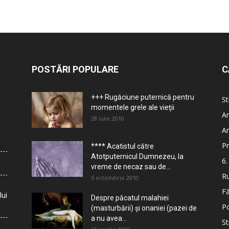
POSTĂRI POPULARE
C
+++ Rugăciune puternică pentru
St
momentele grele ale vieţii
Ar
28 iulie 2010
Ar
Pr
**** Acatistul către
Atotputernicul Dumnezeu, la
6.
vreme de necaz sau de...
Ru
5 octombrie 2010
Fă
lui
Despre păcatul malahiei
Po
(masturbării) şi onaniei (pazei de
a nu avea...
St