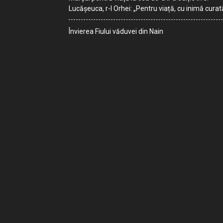
Lucășeuca, r-l Orhei: „Pentru viață, cu inimă curat
Învierea Fiului văduvei din Nain