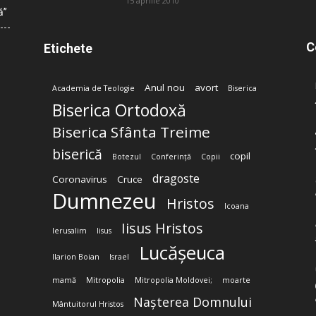
15 aprilie 2010
ă”
C
Etichete
Anul nou
avort
Academia de Teologie
Biserica
Biserica Ortodoxă
Biserica Sfânta Treime
biserică
copil
Botezul
Conferință
Copii
dragoste
Coronavirus
Cruce
Dumnezeu
Hristos
Icoana
Iisus Hristos
Ierusalim
Iisus
Lucășeuca
Ilarion Boian
Israel
mamă
Mitropolia
Mitropolia Moldovei;
moarte
Nașterea Domnului
Mântuitorul Hristos