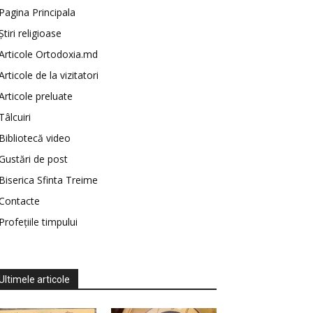
Pagina Principala
Știri religioase
Articole Ortodoxia.md
Articole de la vizitatori
Articole preluate
Tâlcuiri
Bibliotecă video
Gustări de post
Biserica Sfinta Treime
Contacte
Profețiile timpului
Ultimele articole