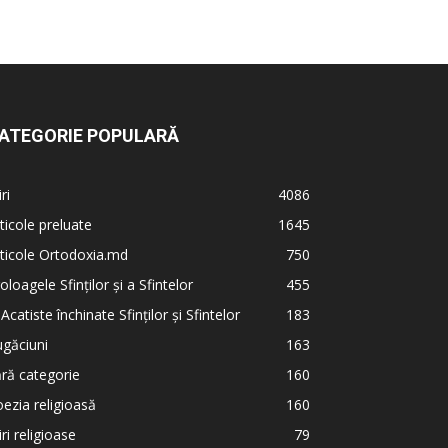
ATEGORIE POPULARĂ
iri
4086
ticole preluate
1645
ticole Ortodoxia.md
750
oloagele Sfinților și a Sfintelor
455
 Acatiste închinate Sfinților și Sfintelor
183
găciuni
163
ră categorie
160
ezia religioasă
160
iri religioase
79