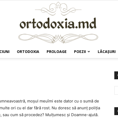
CIUNI
ORTODOXIA
PROLOAGE
POEZII
LĂCAŞURI
Ortodoxia.md
a dumneavoastră, moșul meuîmi este dator cu o sumă de
multe ori cu el dar fără rost. Nu doresc să anunț poliția
ac, sau cum să procedez? Mulțumesc și Doamne-ajută.