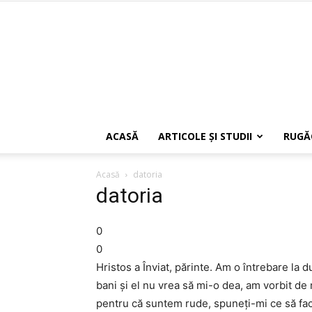
ACASĂ
ARTICOLE ŞI STUDII
RUGĂ
Acasă
datoria
datoria
0
0
Hristos a Înviat, părinte. Am o întrebare l
bani și el nu vrea să mi-o dea, am vorbit de 
pentru că suntem rude, spuneți-mi ce să f