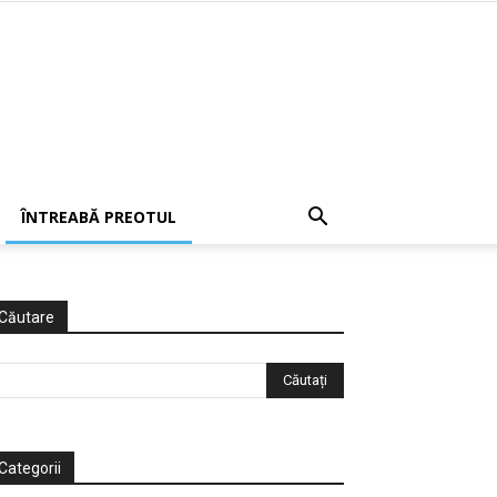
ÎNTREABĂ PREOTUL
Căutare
Categorii