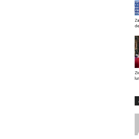
Za
de
Zi
lu