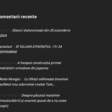
omentarii recente
Sfaturi duhovnicești din 20 octombrie
Doina
la
2024
amalad
SF SILUAN ATHONITUL -11/ 24
la
SEPEMBRIE
A început construcţia primei
gheorghe
la
mănăstiri ortodoxe din Japonia
Radu Mungiu
Cu Sfinții odihnește Doamne
la
sufletul nou adormitei roabei Tale…
Despre păcatul malahiei
Crina Marina
la
(masturbării) şi onaniei (pazei de a nu avea
copii)