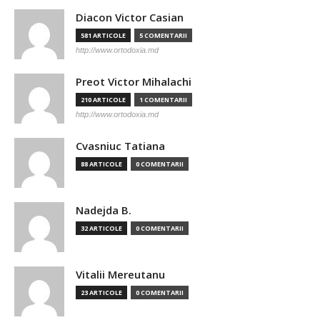
Diacon Victor Casian
581 ARTICOLE
5 COMENTARII
http://www.ortodoxia.md
Preot Victor Mihalachi
210 ARTICOLE
1 COMENTARII
http://www.ortodoxia.md
Cvasniuc Tatiana
88 ARTICOLE
0 COMENTARII
Nadejda B.
32 ARTICOLE
0 COMENTARII
Vitalii Mereutanu
23 ARTICOLE
0 COMENTARII