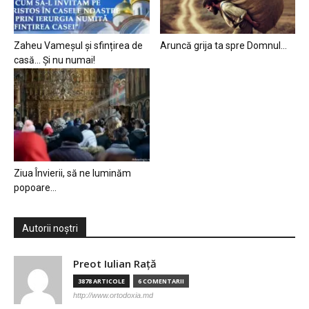
Zaheu Vameșul și sfințirea de
Aruncă grija ta spre Domnul…
casă… Și nu numai!
Ziua Învierii, să ne luminăm
popoare…
Autorii noștri
Preot Iulian Raţă
3878 ARTICOLE
6 COMENTARII
http://www.ortodoxia.md