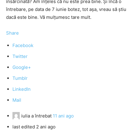
însărcinată? Am înţeles că nu este prea bine. Şi încă o
întrebare, pe data de 7 iunie botez, tot aşa, vreau să ştiu
dacă este bine. Vă mulţumesc tare mult.
Share
Facebook
Twitter
Google+
Tumblr
LinkedIn
Mail
iulia
a întrebat
11 ani ago
last edited 2 ani ago