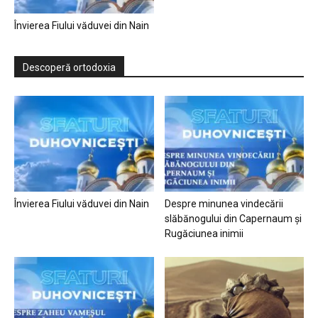
Învierea Fiului văduvei din Nain
Descoperă ortodoxia
Învierea Fiului văduvei din Nain
Despre minunea vindecării
slăbănogului din Capernaum și
Rugăciunea inimii