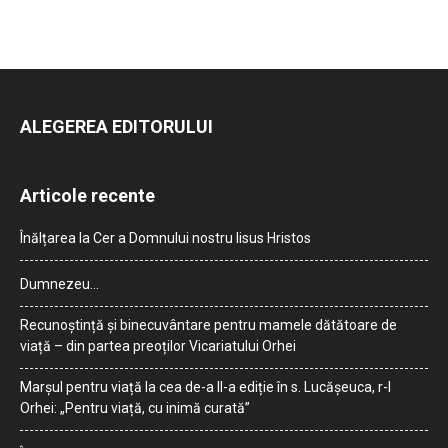
ALEGEREA EDITORULUI
Articole recente
Înălțarea la Cer a Domnului nostru Iisus Hristos
Dumnezeu…
Recunoștință și binecuvântare pentru mamele dătătoare de
viață – din partea preoților Vicariatului Orhei
Marșul pentru viață la cea de-a II-a ediție în s. Lucășeuca, r-l
Orhei: „Pentru viață, cu inimă curată”