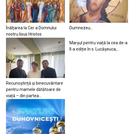
Înălțarea la Cer a Domnului
Dumnezeu…
nostru Iisus Hristos
Marșul pentru viață la cea de-a
II-a ediție în s. Lucășeuca,...
Recunoștință și binecuvântare
pentru mamele dătătoare de
viață – din partea...