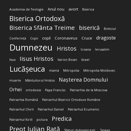
Anul nou
avort
Academia de Teologie
Biserica
Biserica Ortodoxă
Biserica Sfânta Treime
biserică
Botezul
dragoste
copil
Coronavirus
Cruce
Conferință
Copii
Dumnezeu
Hristos
Icoana
Ierusalim
Iisus Hristos
Iisus
Ilarion Boian
Israel
Lucășeuca
mamă
Mitropolia
Mitropolia Moldovei;
Nașterea Domnului
moarte
Mântuitorul Hristos
Orhei
ortodoxia
Papa Francisc
Patriarhia de la Moscova
Patriarhia Română
Patriarhul Bisericii Ortodoxe Române
Patriarhul Chiril
Patriarhul Daniel
Patriarhul Ecumenic
Predica
Patriarhul Kirill
pictura
Preot Iulian Rață
Sfaturi duhovnicești;
Sinaxa