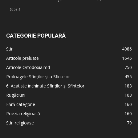
Școală
CATEGORIE POPULARĂ
Stiri
4086
Articole preluate
1645
Articole Ortodoxia.md
750
Proloagele Sfinților și a Sfintelor
455
6. Acatiste închinate Sfinților și Sfintelor
183
Rugăciuni
163
Fără categorie
160
Poezia religioasă
160
Stiri religioase
79