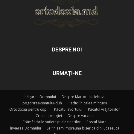
DESPRE NOI
URMAȚI-NE
Înălțarea Domnului
Despre Martorii lui Iehova
pogorirea-sfintului-duh
Piedici în calea mîntuirii
Ortodoxia pentru copii
Păcatul avortului
Păcatul vrăjitoriilor
Crucea preoției
Despre vaccine
Frământările sufletești ale tinerilor
Postul Mare
Învierea Domnului
Sa finisam impreuna biserica din lucaseuca