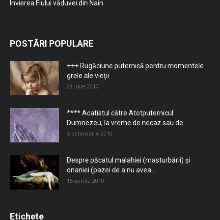
Învierea Fiului văduvei din Nain
POSTĂRI POPULARE
+++ Rugăciune puternică pentru momentele
grele ale vieţii
28 iulie 2010
**** Acatistul către Atotputernicul
Dumnezeu, la vreme de necaz sau de...
5 octombrie 2010
Despre păcatul malahiei (masturbării) şi
onaniei (pazei de a nu avea...
15 aprilie 2010
Etichete