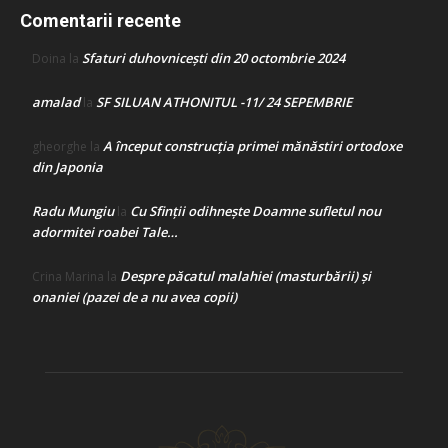
Comentarii recente
Sfaturi duhovnicești din 20 octombrie 2024
Doina
la
amalad
SF SILUAN ATHONITUL -11/ 24 SEPEMBRIE
la
A început construcţia primei mănăstiri ortodoxe
gheorghe
la
din Japonia
Radu Mungiu
Cu Sfinții odihnește Doamne sufletul nou
la
adormitei roabei Tale…
Despre păcatul malahiei (masturbării) şi
Crina Marina
la
onaniei (pazei de a nu avea copii)