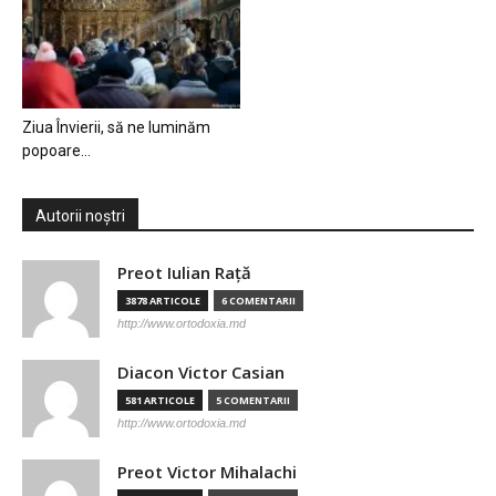
Ziua Învierii, să ne luminăm
popoare…
Autorii noștri
Preot Iulian Raţă
3878 ARTICOLE
6 COMENTARII
http://www.ortodoxia.md
Diacon Victor Casian
581 ARTICOLE
5 COMENTARII
http://www.ortodoxia.md
Preot Victor Mihalachi