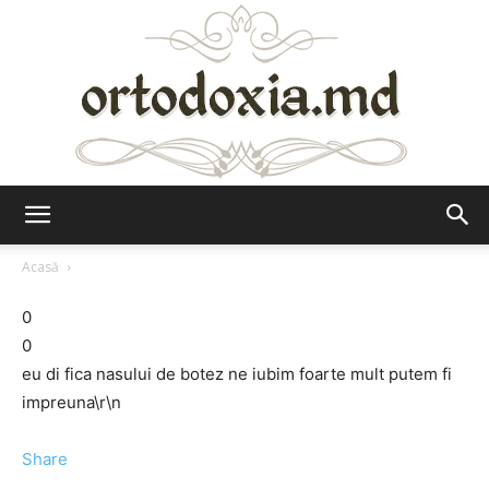
Ortodoxia.md
Acasă
0
0
eu di fica nasului de botez ne iubim foarte mult putem fi
impreuna\r\n
Share