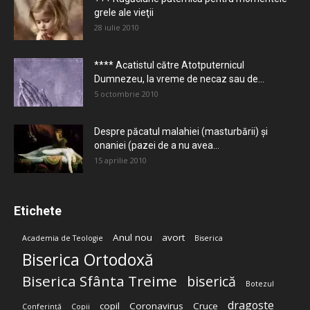
grele ale vieţii
28 iulie 2010
**** Acatistul către Atotputernicul
Dumnezeu, la vreme de necaz sau de...
5 octombrie 2010
Despre păcatul malahiei (masturbării) şi
onaniei (pazei de a nu avea...
15 aprilie 2010
Etichete
Anul nou
avort
Academia de Teologie
Biserica
Biserica Ortodoxă
Biserica Sfânta Treime
biserică
Botezul
dragoste
copil
Coronavirus
Cruce
Conferință
Copii