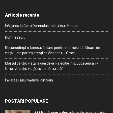
Articole recente
Înălțarea la Cer a Domnului nostru Iisus Hristos
Dumnezeu…
Recunoștință și binecuvântare pentru mamele dătătoare de
viață – din partea preoților Vicariatului Orhei
Marșul pentru viață la cea de-a II-a ediție în s. Lucășeuca, r-l
Orhei: „Pentru viață, cu inimă curată”
Învierea Fiului văduvei din Nain
POSTĂRI POPULARE
+++ Rugăciune puternică pentru momentele