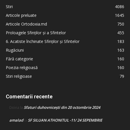
Stiri
4086
Articole preluate
1645
Articole Ortodoxia.md
750
Proloagele Sfinților și a Sfintelor
455
6. Acatiste închinate Sfinților și Sfintelor
183
Rugăciuni
163
Fără categorie
160
Poezia religioasă
160
Stiri religioase
79
Comentarii recente
Sfaturi duhovnicești din 20 octombrie 2024
Doina
la
amalad
SF SILUAN ATHONITUL -11/ 24 SEPEMBRIE
la