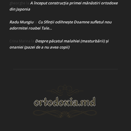
A început construcţia primei mănăstiri ortodoxe
gheorghe
la
din Japonia
Radu Mungiu
Cu Sfinții odihnește Doamne sufletul nou
la
adormitei roabei Tale…
Despre păcatul malahiei (masturbării) şi
Crina Marina
la
onaniei (pazei de a nu avea copii)