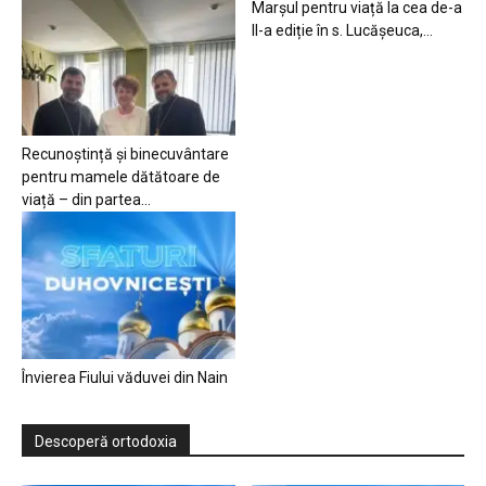
Marșul pentru viață la cea de-a
II-a ediție în s. Lucășeuca,...
Recunoștință și binecuvântare
pentru mamele dătătoare de
viață – din partea...
Învierea Fiului văduvei din Nain
Descoperă ortodoxia