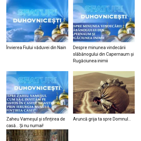
Învierea Fiului văduvei din Nain
Despre minunea vindecării
slăbănogului din Capernaum și
Rugăciunea inimii
Zaheu Vameșul și sfințirea de
Aruncă grija ta spre Domnul…
casă… Și nu numai!