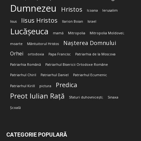
Dumnezeu
Hristos
Icoana
Ierusalim
Iisus Hristos
Iisus
Ilarion Boian
Israel
Lucășeuca
mamă
Mitropolia
Mitropolia Moldovei;
Nașterea Domnului
moarte
Mântuitorul Hristos
Orhei
ortodoxia
Papa Francisc
Patriarhia de la Moscova
Patriarhia Română
Patriarhul Bisericii Ortodoxe Române
Patriarhul Chiril
Patriarhul Daniel
Patriarhul Ecumenic
Predica
Patriarhul Kirill
pictura
Preot Iulian Rață
Sfaturi duhovnicești;
Sinaxa
Școală
CATEGORIE POPULARĂ