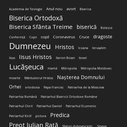
Anul nou
avort
Academia de Teologie
Biserica
Biserica Ortodoxă
Biserica Sfânta Treime
biserică
Botezul
dragoste
copil
Coronavirus
Cruce
Conferință
Copii
Dumnezeu
Hristos
Icoana
Ierusalim
Iisus Hristos
Iisus
Ilarion Boian
Israel
Lucășeuca
mamă
Mitropolia
Mitropolia Moldovei;
Nașterea Domnului
moarte
Mântuitorul Hristos
Orhei
ortodoxia
Papa Francisc
Patriarhia de la Moscova
Patriarhia Română
Patriarhul Bisericii Ortodoxe Române
Patriarhul Chiril
Patriarhul Daniel
Patriarhul Ecumenic
Predica
Patriarhul Kirill
pictura
Preot Iulian Rață
Sfaturi duhovnicești;
Sinaxa