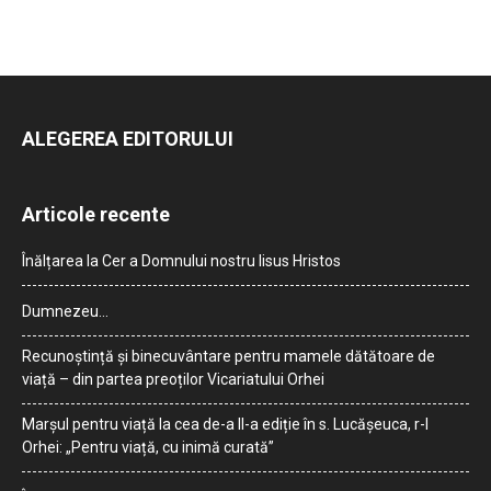
ALEGEREA EDITORULUI
Articole recente
Înălțarea la Cer a Domnului nostru Iisus Hristos
Dumnezeu…
Recunoștință și binecuvântare pentru mamele dătătoare de
viață – din partea preoților Vicariatului Orhei
Marșul pentru viață la cea de-a II-a ediție în s. Lucășeuca, r-l
Orhei: „Pentru viață, cu inimă curată”