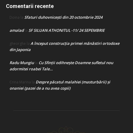
Comentarii recente
Sfaturi duhovnicești din 20 octombrie 2024
Doina
la
amalad
SF SILUAN ATHONITUL -11/ 24 SEPEMBRIE
la
A început construcţia primei mănăstiri ortodoxe
gheorghe
la
din Japonia
Radu Mungiu
Cu Sfinții odihnește Doamne sufletul nou
la
adormitei roabei Tale…
Despre păcatul malahiei (masturbării) şi
Crina Marina
la
onaniei (pazei de a nu avea copii)