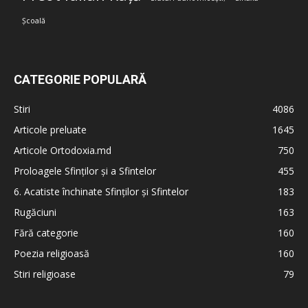
Școală
CATEGORIE POPULARĂ
Stiri
4086
Articole preluate
1645
Articole Ortodoxia.md
750
Proloagele Sfinților și a Sfintelor
455
6. Acatiste închinate Sfinților și Sfintelor
183
Rugăciuni
163
Fără categorie
160
Poezia religioasă
160
Stiri religioase
79