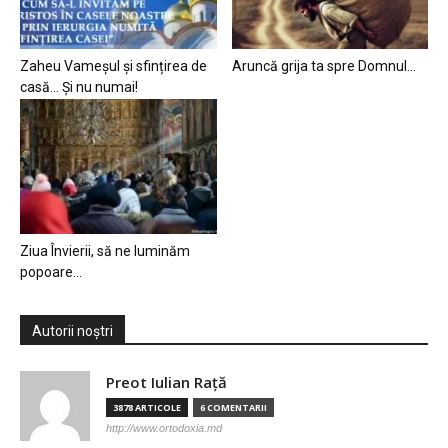
Zaheu Vameșul și sfințirea de
Aruncă grija ta spre Domnul…
casă… Și nu numai!
Ziua Învierii, să ne luminăm
popoare…
Autorii noștri
Preot Iulian Raţă
3878 ARTICOLE
6 COMENTARII
http://www.ortodoxia.md