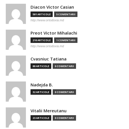
Diacon Victor Casian
581 ARTICOLE
5 COMENTARII
http://www.ortodoxia.md
Preot Victor Mihalachi
210 ARTICOLE
1 COMENTARII
http://www.ortodoxia.md
Cvasniuc Tatiana
88 ARTICOLE
0 COMENTARII
Nadejda B.
32 ARTICOLE
0 COMENTARII
Vitalii Mereutanu
23 ARTICOLE
0 COMENTARII