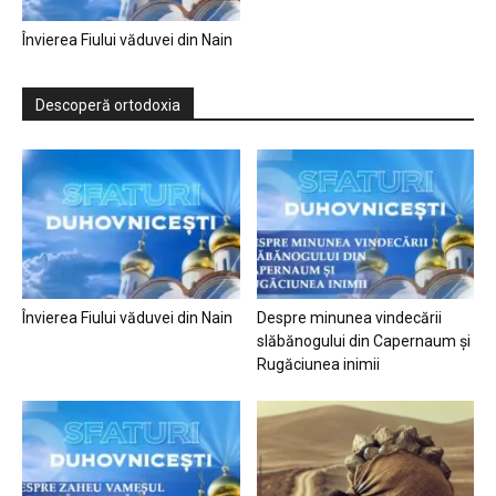
Învierea Fiului văduvei din Nain
Descoperă ortodoxia
Învierea Fiului văduvei din Nain
Despre minunea vindecării
slăbănogului din Capernaum și
Rugăciunea inimii