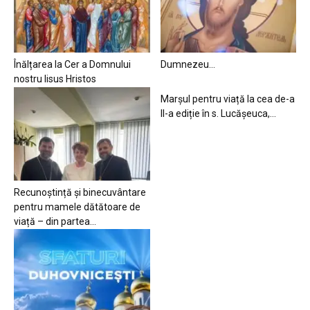
Înălțarea la Cer a Domnului
Dumnezeu…
nostru Iisus Hristos
Marșul pentru viață la cea de-a
II-a ediție în s. Lucășeuca,...
Recunoștință și binecuvântare
pentru mamele dătătoare de
viață – din partea...