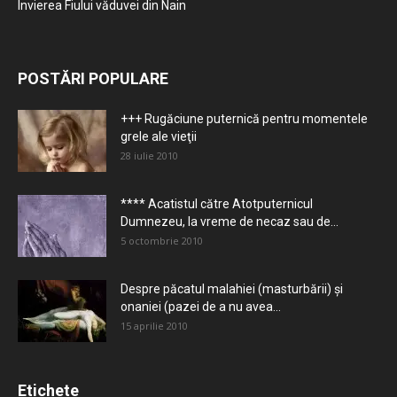
Învierea Fiului văduvei din Nain
POSTĂRI POPULARE
+++ Rugăciune puternică pentru momentele
grele ale vieţii
28 iulie 2010
**** Acatistul către Atotputernicul
Dumnezeu, la vreme de necaz sau de...
5 octombrie 2010
Despre păcatul malahiei (masturbării) şi
onaniei (pazei de a nu avea...
15 aprilie 2010
Etichete