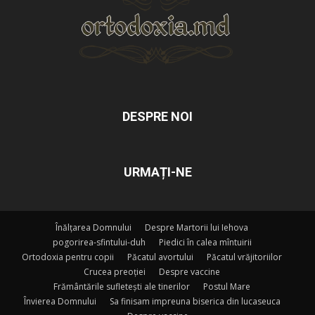
DESPRE NOI
URMAȚI-NE
Înălțarea Domnului
Despre Martorii lui Iehova
pogorirea-sfintului-duh
Piedici în calea mîntuirii
Ortodoxia pentru copii
Păcatul avortului
Păcatul vrăjitoriilor
Crucea preoției
Despre vaccine
Frământările sufletești ale tinerilor
Postul Mare
Învierea Domnului
Sa finisam impreuna biserica din lucaseuca