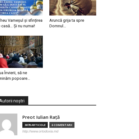
heu Vameșul și sfințirea
Aruncă grija ta spre
 casă… Și nu numai!
Domnul…
ua Învierii, să ne
minăm popoare…
Autorii noștri
Preot Iulian Raţă
3878 ARTICOLE
6 COMENTARII
http://www.ortodoxia.md