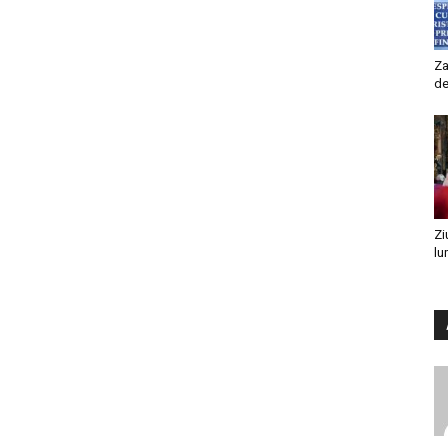
Za
de
Zi
lu