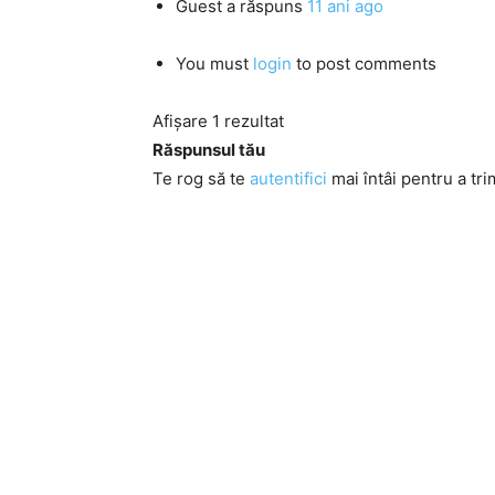
Guest
a răspuns
11 ani ago
You must
login
to post comments
Afișare 1 rezultat
Răspunsul tău
Te rog să te
autentifici
mai întâi pentru a tri