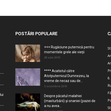
POSTĂRI POPULARE
C
+++ Rugăciune puternică pentru
St
momentele grele ale vieţii
Ar
28 iulie 2010
Ar
Pr
**** Acatistul către
Atotputernicul Dumnezeu, la
6.
vreme de necaz sau de...
Ru
5 octombrie 2010
Fă
lui
Despre păcatul malahiei
Po
(masturbării) şi onaniei (pazei de
a nu avea...
St