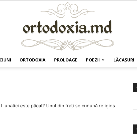
CIUNI
ORTODOXIA
PROLOAGE
POEZII
LĂCAŞURI
Ortodoxia.md
nt lunatici este păcat? Unul din frați se cunună religios