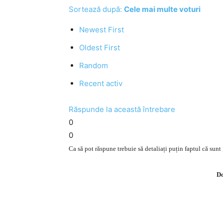
Sortează după:
Cele mai multe voturi
Newest First
Oldest First
Random
Recent activ
Răspunde la această întrebare
0
0
Ca să pot răspune trebuie să detaliați puțin faptul că sunt 
Do