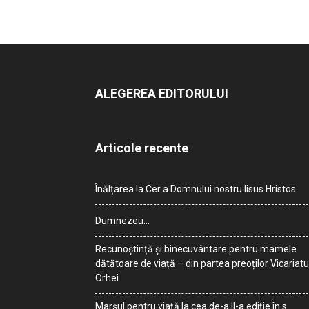
ALEGEREA EDITORULUI
Articole recente
Înălțarea la Cer a Domnului nostru Iisus Hristos
Dumnezeu…
Recunoștință și binecuvântare pentru mamele
dătătoare de viață – din partea preoților Vicariatu
Orhei
Marșul pentru viață la cea de-a II-a ediție în s.