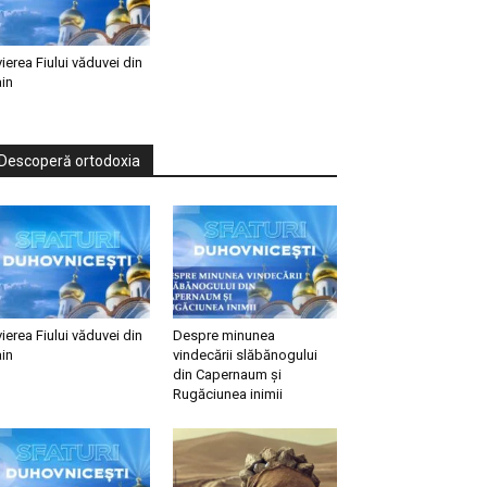
vierea Fiului văduvei din
in
Descoperă ortodoxia
vierea Fiului văduvei din
Despre minunea
in
vindecării slăbănogului
din Capernaum și
Rugăciunea inimii