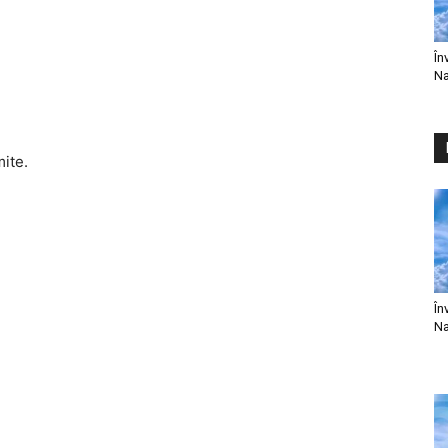
În
Na
mite.
În
Na