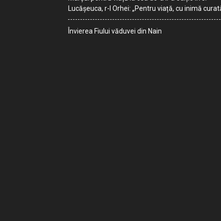
Lucășeuca, r-l Orhei: „Pentru viață, cu inimă curat
Învierea Fiului văduvei din Nain