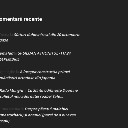
omentarii recente
Sfaturi duhovnicești din 20 octombrie
Doina
la
2024
amalad
SF SILUAN ATHONITUL -11/ 24
la
SEPEMBRIE
A început construcţia primei
gheorghe
la
mănăstiri ortodoxe din Japonia
Radu Mungiu
Cu Sfinții odihnește Doamne
la
sufletul nou adormitei roabei Tale…
Despre păcatul malahiei
Crina Marina
la
(masturbării) şi onaniei (pazei de a nu avea
copii)