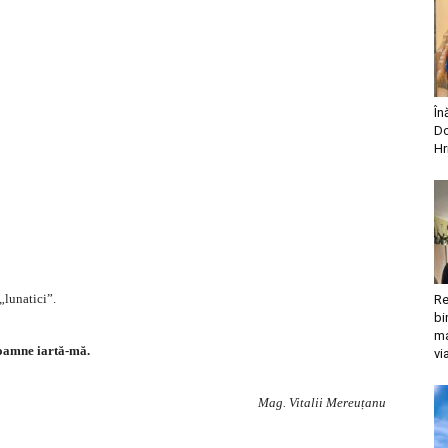
În
Do
Hr
„lunatici”.
Re
bi
ma
amne iartă-mă.
vi
Mag. Vitalii Mereuțanu