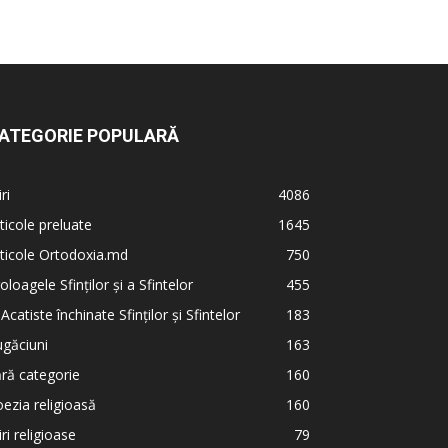
ATEGORIE POPULARĂ
iri
4086
ticole preluate
1645
ticole Ortodoxia.md
750
oloagele Sfinților și a Sfintelor
455
 Acatiste închinate Sfinților și Sfintelor
183
găciuni
163
ră categorie
160
ezia religioasă
160
iri religioase
79