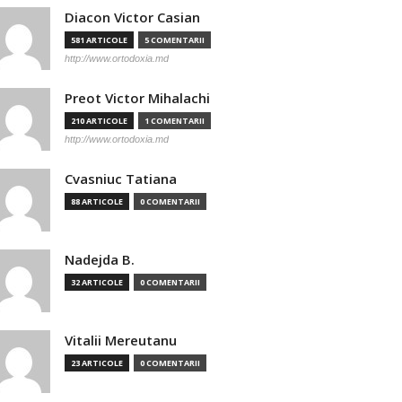
Diacon Victor Casian
581 ARTICOLE
5 COMENTARII
http://www.ortodoxia.md
Preot Victor Mihalachi
210 ARTICOLE
1 COMENTARII
http://www.ortodoxia.md
Cvasniuc Tatiana
88 ARTICOLE
0 COMENTARII
Nadejda B.
32 ARTICOLE
0 COMENTARII
Vitalii Mereutanu
23 ARTICOLE
0 COMENTARII