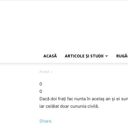
ACASĂ
ARTICOLE ŞI STUDII
RUGĂ
Acasă
0
0
Dacă doi frați fac nunta în acelaș an și ei su
iar celălat doar cununia civilă.
Share