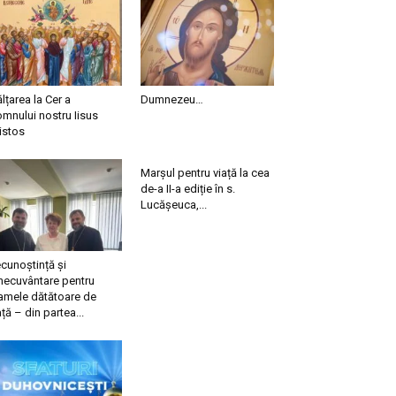
ălțarea la Cer a
Dumnezeu…
mnului nostru Iisus
istos
Marșul pentru viață la cea
de-a II-a ediție în s.
Lucășeuca,...
cunoștință și
necuvântare pentru
mele dătătoare de
ață – din partea...