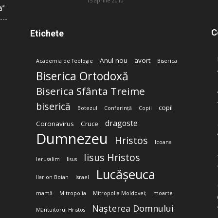
15 aprilie 2010
ă”
C
Etichete
Anul nou
avort
Academia de Teologie
Biserica
Biserica Ortodoxă
Biserica Sfânta Treime
biserică
copil
Botezul
Conferință
Copii
dragoste
Coronavirus
Cruce
Dumnezeu
Hristos
Icoana
Iisus Hristos
Ierusalim
Iisus
Lucășeuca
Ilarion Boian
Israel
mamă
Mitropolia
Mitropolia Moldovei;
moarte
Nașterea Domnului
Mântuitorul Hristos