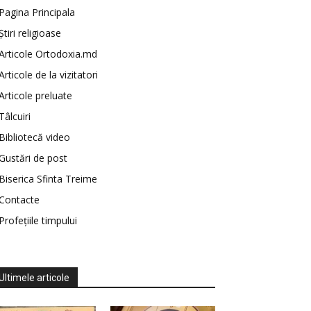
Pagina Principala
Știri religioase
Articole Ortodoxia.md
Articole de la vizitatori
Articole preluate
Tâlcuiri
Bibliotecă video
Gustări de post
Biserica Sfinta Treime
Contacte
Profețiile timpului
Ultimele articole