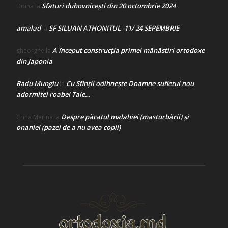
Sfaturi duhovnicești din 20 octombrie 2024
Doina
la
amalad
SF SILUAN ATHONITUL -11/ 24 SEPEMBRIE
la
A început construcţia primei mănăstiri ortodoxe
gheorghe
la
din Japonia
Radu Mungiu
Cu Sfinții odihnește Doamne sufletul nou
la
adormitei roabei Tale…
Despre păcatul malahiei (masturbării) şi
Crina Marina
la
onaniei (pazei de a nu avea copii)