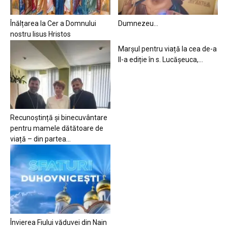
Înălțarea la Cer a Domnului
Dumnezeu…
nostru Iisus Hristos
Marșul pentru viață la cea de-a
II-a ediție în s. Lucășeuca,...
Recunoștință și binecuvântare
pentru mamele dătătoare de
viață – din partea...
Învierea Fiului văduvei din Nain