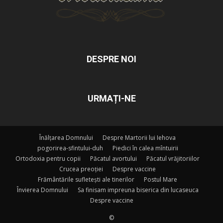
DESPRE NOI
URMAȚI-NE
Înălțarea Domnului
Despre Martorii lui Iehova
pogorirea-sfintului-duh
Piedici în calea mîntuirii
Ortodoxia pentru copii
Păcatul avortului
Păcatul vrăjitoriilor
Crucea preoției
Despre vaccine
Frământările sufletești ale tinerilor
Postul Mare
Învierea Domnului
Sa finisam impreuna biserica din lucaseuca
Despre vaccine
©