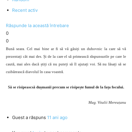
Recent activ
Răspunde la această întrebare
0
0
Bună seara. Cel mai bine ar fi să vă găsiți un duhovnic la care să vă
prezentați cât mai des. Și de la care el să primească răspunsurile pe care le
caută, mai ales dacă știți că nu puteți să îl ajutați voi. Să nu lăsați să se
cuibărească diavolul în casa voastră.
Să se risipeascsă dușmanii precum se risipește fumul de la fața focului.
Mag. Vitalii Mereuțanu
Guest
a răspuns
11 ani ago