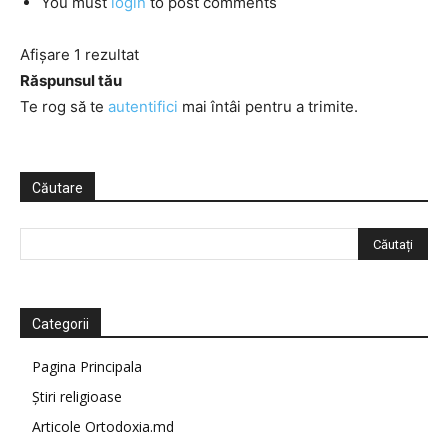
You must
login
to post comments
Afișare 1 rezultat
Răspunsul tău
Te rog să te
autentifici
mai întâi pentru a trimite.
Căutare
Categorii
Pagina Principala
Știri religioase
Articole Ortodoxia.md