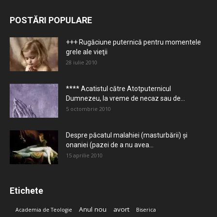
POSTĂRI POPULARE
+++ Rugăciune puternică pentru momentele
grele ale vieţii
28 iulie 2010
**** Acatistul către Atotputernicul
Dumnezeu, la vreme de necaz sau de...
5 octombrie 2010
Despre păcatul malahiei (masturbării) şi
onaniei (pazei de a nu avea...
15 aprilie 2010
Etichete
Anul nou
avort
Academia de Teologie
Biserica