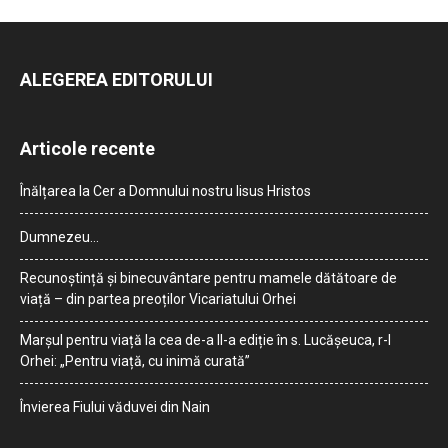
ALEGEREA EDITORULUI
Articole recente
Înălțarea la Cer a Domnului nostru Iisus Hristos
Dumnezeu…
Recunoștință și binecuvântare pentru mamele dătătoare de
viață – din partea preoților Vicariatului Orhei
Marșul pentru viață la cea de-a II-a ediție în s. Lucășeuca, r-l
Orhei: „Pentru viață, cu inimă curată”
Învierea Fiului văduvei din Nain