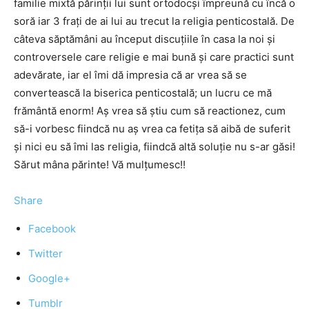
familie mixtă părinții lui sunt ortodocși împreună cu încă o
soră iar 3 frați de ai lui au trecut la religia penticostală. De
câteva săptămâni au început discuțiile în casa la noi și
controversele care religie e mai bună și care practici sunt
adevărate, iar el îmi dă impresia că ar vrea să se
convertească la biserica penticostală; un lucru ce mă
frământă enorm! Aș vrea să știu cum să reactionez, cum
să-i vorbesc fiindcă nu aș vrea ca fetița să aibă de suferit
și nici eu să îmi las religia, fiindcă altă soluție nu s-ar găsi!
Sărut mâna părinte! Vă mulțumesc!!
Share
Facebook
Twitter
Google+
Tumblr