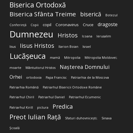
Biserica Ortodoxă
Biserica Sfânta Treime
biserică
Botezul
dragoste
copil
Coronavirus
Cruce
Conferință
Copii
Dumnezeu
Hristos
Icoana
Ierusalim
Iisus Hristos
Iisus
Ilarion Boian
Israel
Lucășeuca
mamă
Mitropolia
Mitropolia Moldovei;
Nașterea Domnului
moarte
Mântuitorul Hristos
Orhei
ortodoxia
Papa Francisc
Patriarhia de la Moscova
Patriarhia Română
Patriarhul Bisericii Ortodoxe Române
Patriarhul Chiril
Patriarhul Daniel
Patriarhul Ecumenic
Predica
Patriarhul Kirill
pictura
Preot Iulian Rață
Sfaturi duhovnicești;
Sinaxa
Școală