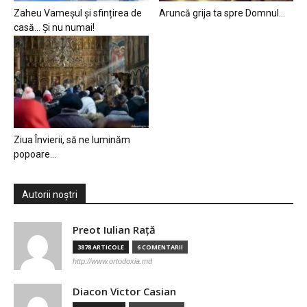
Zaheu Vameșul și sfințirea de
Aruncă grija ta spre Domnul…
casă… Și nu numai!
Ziua Învierii, să ne luminăm
popoare…
Autorii noștri
Preot Iulian Raţă
3878 ARTICOLE
6 COMENTARII
http://www.ortodoxia.md
Diacon Victor Casian