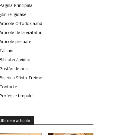
Pagina Principala
Știri religioase
Articole Ortodoxia.md
Articole de la vizitatori
Articole preluate
Tâlcuiri
Bibliotecă video
Gustări de post
Biserica Sfinta Treime
Contacte
Profețiile timpului
Ultimele articole