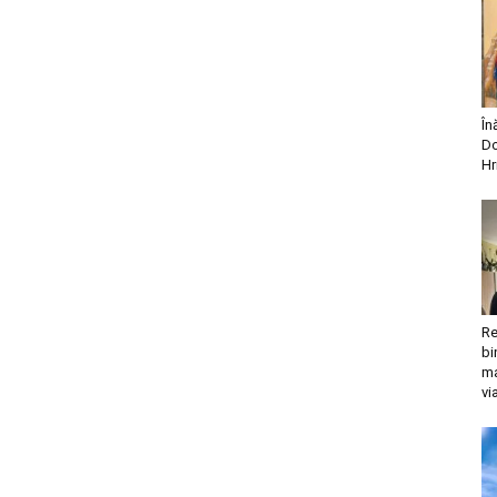
În
Do
Hr
Re
bi
ma
vi