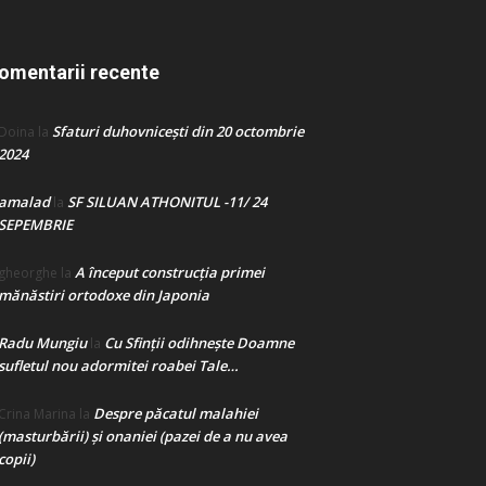
omentarii recente
Sfaturi duhovnicești din 20 octombrie
Doina
la
2024
amalad
SF SILUAN ATHONITUL -11/ 24
la
SEPEMBRIE
A început construcţia primei
gheorghe
la
mănăstiri ortodoxe din Japonia
Radu Mungiu
Cu Sfinții odihnește Doamne
la
sufletul nou adormitei roabei Tale…
Despre păcatul malahiei
Crina Marina
la
(masturbării) şi onaniei (pazei de a nu avea
copii)