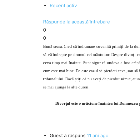
Recent activ
Răspunde la această întrebare
0
0
Bună seara. Cred că îndrumare cuvenită primiți de la duhov
să vă îndrepte pe drumul cel mântuitor. Despre divorț: cr
ceva timp mai înainte. Sunt sigur că undeva a fost crăpă
cum este mai bine. De este cazul să pierdeți ceva, sau să 
tribunalului. Dacă știți că nu aveți de pierdut nimic, atun
se mai ajungă la alte dureri.
Divorțul este o urâciune înaintea lui Dumnezeu ș
Guest
a răspuns
11 ani ago