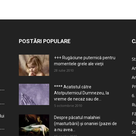
POSTĂRI POPULARE
C
+++ Rugăciune puternică pentru
St
momentele grele ale vieţii
Ar
28 iulie 2010
Ar
Pr
**** Acatistul către
Atotputernicul Dumnezeu, la
6.
vreme de necaz sau de...
Ru
5 octombrie 2010
Fă
lui
Despre păcatul malahiei
Po
(masturbării) şi onaniei (pazei de
a nu avea...
St