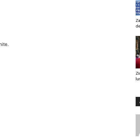
Za
de
mite.
Zi
lu