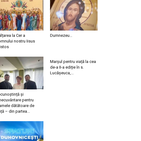
ălțarea la Cer a
Dumnezeu…
mnului nostru Iisus
istos
Marșul pentru viață la cea
de-a II-a ediție în s.
Lucășeuca,...
cunoștință și
necuvântare pentru
mele dătătoare de
ață – din partea...