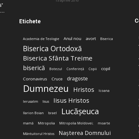
15 aprilie 2010
ă”
C
Etichete
Anul nou
avort
Academia de Teologie
Biserica
Biserica Ortodoxă
Biserica Sfânta Treime
biserică
copil
Botezul
Conferință
Copii
dragoste
Coronavirus
Cruce
Dumnezeu
Hristos
Icoana
Iisus Hristos
Ierusalim
Iisus
Lucășeuca
Ilarion Boian
Israel
mamă
Mitropolia
Mitropolia Moldovei;
moarte
Nașterea Domnului
Mântuitorul Hristos