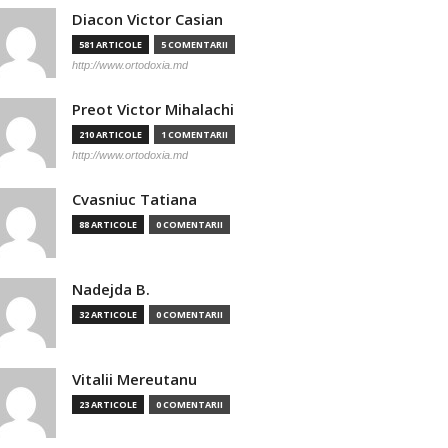
Diacon Victor Casian
581 ARTICOLE
5 COMENTARII
http://www.ortodoxia.md
Preot Victor Mihalachi
210 ARTICOLE
1 COMENTARII
http://www.ortodoxia.md
Cvasniuc Tatiana
88 ARTICOLE
0 COMENTARII
Nadejda B.
32 ARTICOLE
0 COMENTARII
Vitalii Mereutanu
23 ARTICOLE
0 COMENTARII