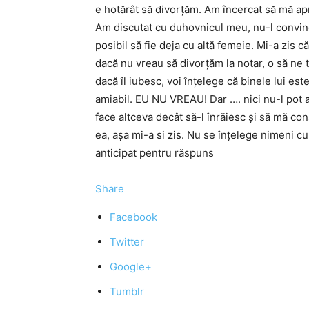
e hotărât să divorțăm. Am încercat să mă apro
Am discutat cu duhovnicul meu, nu-l conving
posibil să fie deja cu altă femeie. Mi-a zis că 
dacă nu vreau să divorțăm la notar, o să ne t
dacă îl iubesc, voi înțelege că binele lui es
amiabil. EU NU VREAU! Dar …. nici nu-l pot a
face altceva decât să-l înrăiesc și să mă co
ea, așa mi-a si zis. Nu se înțelege nimeni cu
anticipat pentru răspuns
Share
Facebook
Twitter
Google+
Tumblr