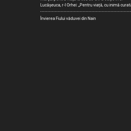
Lucășeuca, r-l Orhei: „Pentru viață, cu inimă curat
Învierea Fiului văduvei din Nain