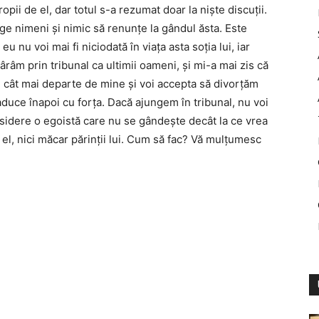
pii de el, dar totul s-a rezumat doar la niște discuții.
e nimeni și nimic să renunțe la gândul ăsta. Este
eu nu voi mai fi niciodată în viața asta soția lui, iar
ârâm prin tribunal ca ultimii oameni, și mi-a mai zis că
te cât mai departe de mine și voi accepta să divorțăm
duce înapoi cu forța. Dacă ajungem în tribunal, nu voi
nsidere o egoistă care nu se gândește decât la ce vrea
 el, nici măcar părinții lui. Cum să fac? Vă mulțumesc