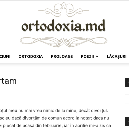
CIUNI
ORTODOXIA
PROLOAGE
POEZII
LĂCAŞURI
Ortodoxia.md
ortam
oțul meu nu mai vrea nimic de la mine, decât divorțul.
ăsc eu dacă divorțăm de comun acord la notar; daca nu
 plecat de acasă din februarie, iar în aprilie mi-a zis ca