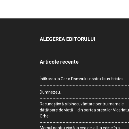
ALEGEREA EDITORULUI
Articole recente
Înălțarea la Cer a Domnului nostru Iisus Hristos
Dumnezeu…
Recunoștință și binecuvântare pentru mamele
dătătoare de viață – din partea preoților Vicariatu
Orhei
Marșul pentru viață la cea de-a II-a ediție în s.