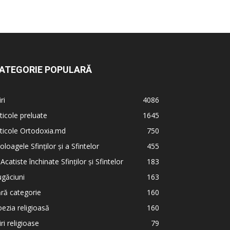
ATEGORIE POPULARĂ
iri
4086
ticole preluate
1645
ticole Ortodoxia.md
750
oloagele Sfinților și a Sfintelor
455
 Acatiste închinate Sfinților și Sfintelor
183
găciuni
163
ră categorie
160
ezia religioasă
160
iri religioase
79