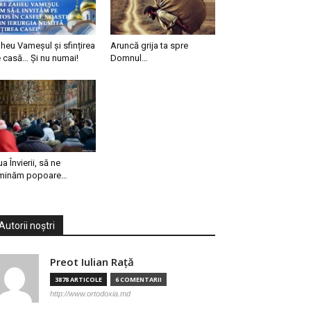
heu Vameșul și sfințirea
Aruncă grija ta spre
 casă… Și nu numai!
Domnul…
ua Învierii, să ne
minăm popoare…
Autorii noștri
Preot Iulian Raţă
3878 ARTICOLE
6 COMENTARII
http://www.ortodoxia.md