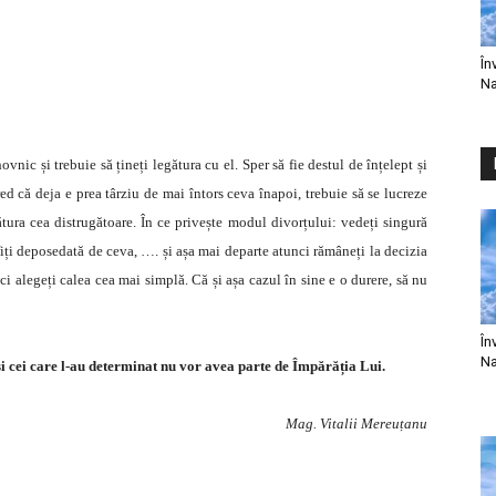
În
Na
nic și trebuie să țineți legătura cu el. Sper să fie destul de înțelept și
ed că deja e prea târziu de mai întors ceva înapoi, trebuie să se lucreze
tura cea distrugătoare. În ce privește modul divorțului: vedeți singură
fiți deposedată de ceva, …. și așa mai departe atunci rămâneți la decizia
ci alegeți calea cea mai simplă. Că și așa cazul în sine e o durere, să nu
În
Na
i cei care l-au determinat nu vor avea parte de Împărăția Lui.
Mag. Vitalii Mereuțanu