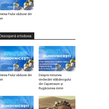
vierea Fiului văduvei din
in
Descoperă ortodoxia
vierea Fiului văduvei din
Despre minunea
in
vindecării slăbănogului
din Capernaum și
Rugăciunea inimii