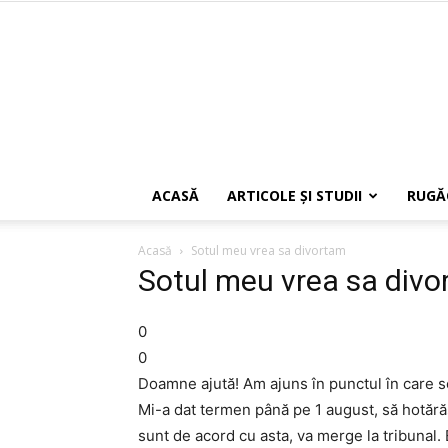
ACASĂ
ARTICOLE ŞI STUDII
RUGĂ
Acasă
Sotul meu vrea sa divortam
Sotul meu vrea sa div
0
0
Doamne ajută! Am ajuns în punctul în care s
Mi-a dat termen până pe 1 august, să hotăr
sunt de acord cu asta, va merge la tribunal. E