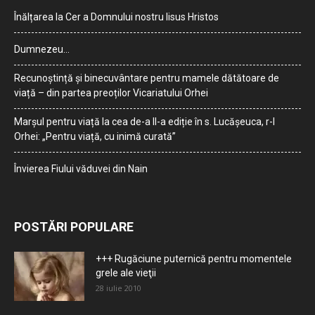
Înălțarea la Cer a Domnului nostru Iisus Hristos
Dumnezeu…
Recunoștință și binecuvântare pentru mamele dătătoare de
viață – din partea preoților Vicariatului Orhei
Marșul pentru viață la cea de-a II-a ediție în s. Lucășeuca, r-l
Orhei: „Pentru viață, cu inimă curată”
Învierea Fiului văduvei din Nain
POSTĂRI POPULARE
+++ Rugăciune puternică pentru momentele
grele ale vieţii
28 iulie 2010