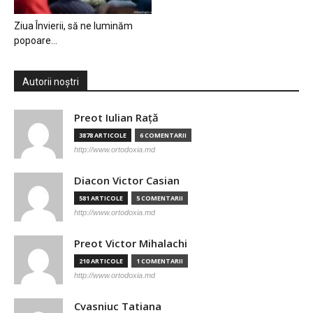
Ziua Învierii, să ne luminăm
popoare…
Autorii noștri
Preot Iulian Raţă
3878 ARTICOLE
6 COMENTARII
http://www.ortodoxia.md
Diacon Victor Casian
581 ARTICOLE
5 COMENTARII
http://www.ortodoxia.md
Preot Victor Mihalachi
210 ARTICOLE
1 COMENTARII
http://www.ortodoxia.md
Cvasniuc Tatiana