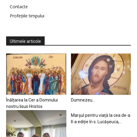
Contacte
Profețiile timpului
Ultimele articole
Înălțarea la Cer a Domnului
Dumnezeu…
nostru Iisus Hristos
Marșul pentru viață la cea de-a
II-a ediție în s. Lucășeuca,...