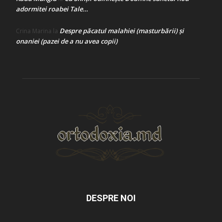
adormitei roabei Tale…
Despre păcatul malahiei (masturbării) şi
Crina Marina
la
onaniei (pazei de a nu avea copii)
DESPRE NOI