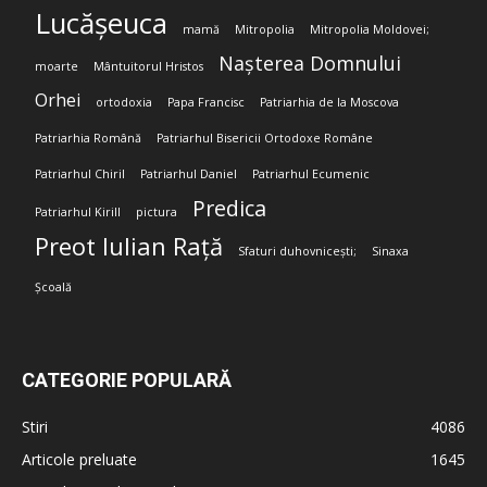
Lucășeuca
mamă
Mitropolia
Mitropolia Moldovei;
Nașterea Domnului
moarte
Mântuitorul Hristos
Orhei
ortodoxia
Papa Francisc
Patriarhia de la Moscova
Patriarhia Română
Patriarhul Bisericii Ortodoxe Române
Patriarhul Chiril
Patriarhul Daniel
Patriarhul Ecumenic
Predica
Patriarhul Kirill
pictura
Preot Iulian Rață
Sfaturi duhovnicești;
Sinaxa
Școală
CATEGORIE POPULARĂ
Stiri
4086
Articole preluate
1645