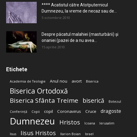
**** Acatistul către Atotputernicul
Dumnezeu, la vreme de necaz sau de...
5 octombrie 2010
Despre păcatul malahiei (masturbării) şi
onaniei (pazei de a nu avea...
15 aprilie 2010
Etichete
Anul nou
avort
Academia de Teologie
Biserica
Biserica Ortodoxă
Biserica Sfânta Treime
biserică
Botezul
dragoste
copil
Coronavirus
Cruce
Conferință
Copii
Dumnezeu
Hristos
Icoana
Ierusalim
Iisus Hristos
Iisus
Ilarion Boian
Israel