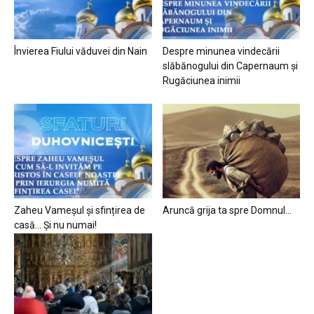
Învierea Fiului văduvei din Nain
Despre minunea vindecării
slăbănogului din Capernaum și
Rugăciunea inimii
Zaheu Vameșul și sfințirea de
Aruncă grija ta spre Domnul…
casă… Și nu numai!