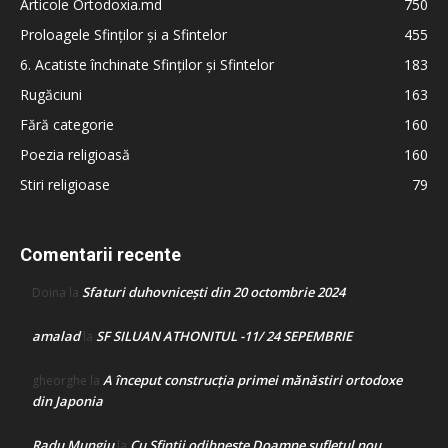
Articole Ortodoxia.md
750
Proloagele Sfinților și a Sfintelor
455
6. Acatiste închinate Sfinților și Sfintelor
183
Rugăciuni
163
Fără categorie
160
Poezia religioasă
160
Stiri religioase
79
Comentarii recente
Sfaturi duhovnicești din 20 octombrie 2024
Doina
la
amalad
SF SILUAN ATHONITUL -11/ 24 SEPEMBRIE
la
A început construcţia primei mănăstiri ortodoxe
gheorghe
la
din Japonia
Radu Mungiu
Cu Sfinții odihnește Doamne sufletul nou
la