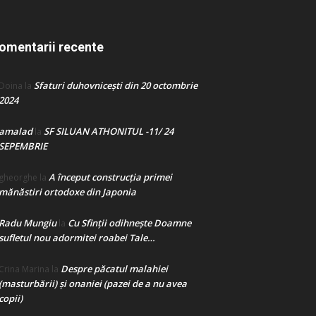
omentarii recente
Sfaturi duhovnicești din 20 octombrie
Doina
la
2024
amalad
SF SILUAN ATHONITUL -11/ 24
la
SEPEMBRIE
A început construcţia primei
gheorghe
la
mănăstiri ortodoxe din Japonia
Radu Mungiu
Cu Sfinții odihnește Doamne
la
sufletul nou adormitei roabei Tale…
Despre păcatul malahiei
Crina Marina
la
(masturbării) şi onaniei (pazei de a nu avea
copii)