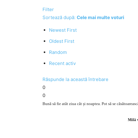
Filter
Sortează după:
Cele mai multe voturi
Newest First
Oldest First
Random
Recent activ
Răspunde la această întrebare
0
0
Bună să fie atât ziua cât și noaptea. Pot să se căsătoareas
Milă v