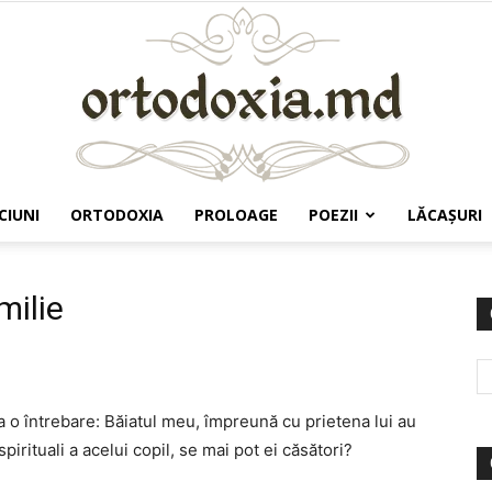
CIUNI
ORTODOXIA
PROLOAGE
POEZII
LĂCAŞURI
Ortodoxia.md
milie
 o întrebare: Băiatul meu, împreună cu prietena lui au
pirituali a acelui copil, se mai pot ei căsători?