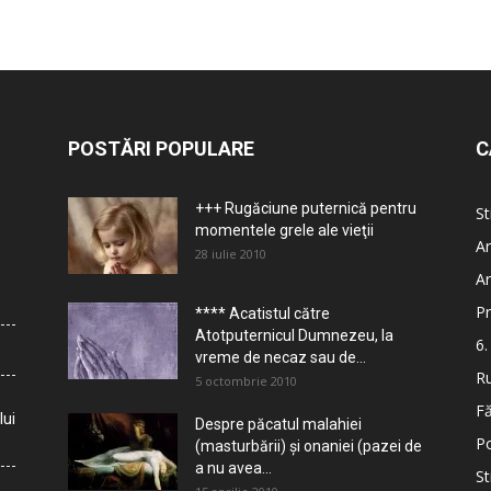
POSTĂRI POPULARE
C
+++ Rugăciune puternică pentru
St
momentele grele ale vieţii
Ar
28 iulie 2010
Ar
Pr
**** Acatistul către
Atotputernicul Dumnezeu, la
6.
vreme de necaz sau de...
Ru
5 octombrie 2010
Fă
lui
Despre păcatul malahiei
Po
(masturbării) şi onaniei (pazei de
a nu avea...
St