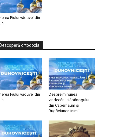
vierea Fiului văduvei din
in
Descoperă ortodoxia
vierea Fiului văduvei din
Despre minunea
in
vindecării slăbănogului
din Capernaum și
Rugăciunea inimii