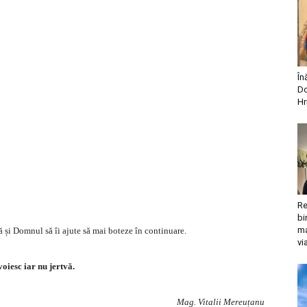
În
Do
Hr
Re
bi
ma
că și Domnul să îi ajute să mai boteze în continuare.
vi
oiesc iar nu jertvă.
Mag. Vitalii Mereuțanu