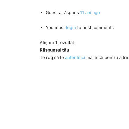
Guest
a răspuns
11 ani ago
You must
login
to post comments
Afișare 1 rezultat
Răspunsul tău
Te rog să te
autentifici
mai întâi pentru a tri