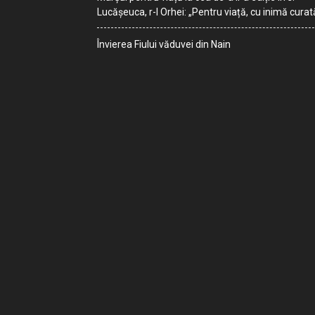
Lucășeuca, r-l Orhei: „Pentru viață, cu inimă curat
Învierea Fiului văduvei din Nain