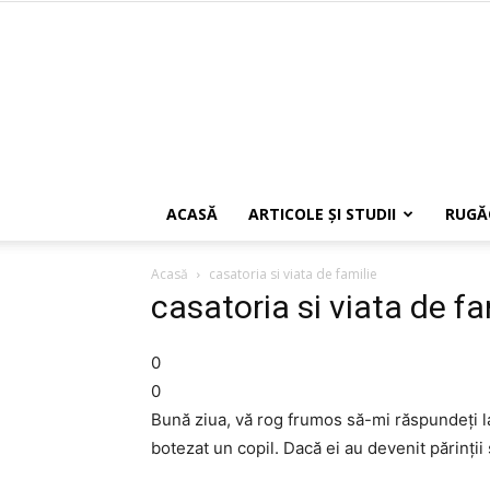
ACASĂ
ARTICOLE ŞI STUDII
RUGĂ
Acasă
casatoria si viata de familie
casatoria si viata de fa
0
0
Bună ziua, vă rog frumos să-mi răspundeți la
botezat un copil. Dacă ei au devenit părinții s