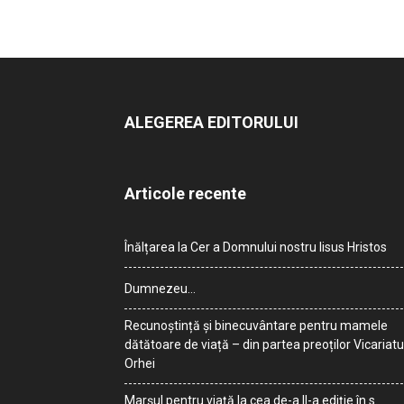
ALEGEREA EDITORULUI
Articole recente
Înălțarea la Cer a Domnului nostru Iisus Hristos
Dumnezeu…
Recunoștință și binecuvântare pentru mamele
dătătoare de viață – din partea preoților Vicariatu
Orhei
Marșul pentru viață la cea de-a II-a ediție în s.