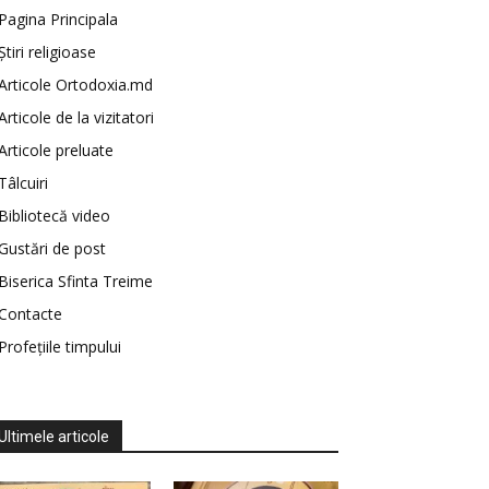
Pagina Principala
Știri religioase
Articole Ortodoxia.md
Articole de la vizitatori
Articole preluate
Tâlcuiri
Bibliotecă video
Gustări de post
Biserica Sfinta Treime
Contacte
Profețiile timpului
Ultimele articole