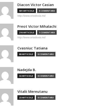
Diacon Victor Casian
581 ARTICOLE
5 COMENTARII
http://www.ortodoxia.md
Preot Victor Mihalachi
210 ARTICOLE
1 COMENTARII
http://www.ortodoxia.md
Cvasniuc Tatiana
88 ARTICOLE
0 COMENTARII
Nadejda B.
32 ARTICOLE
0 COMENTARII
Vitalii Mereutanu
23 ARTICOLE
0 COMENTARII