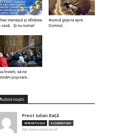
heu Vameșul și sfințirea
Aruncă grija ta spre
 casă… Și nu numai!
Domnul…
ua Învierii, să ne
minăm popoare…
Autorii noștri
Preot Iulian Raţă
3878 ARTICOLE
6 COMENTARII
http://www.ortodoxia.md