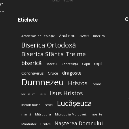
15 aprilie 2010
ă”
C
Etichete
Anul nou
avort
Academia de Teologie
Biserica
Biserica Ortodoxă
Biserica Sfânta Treime
biserică
copil
Botezul
Conferință
Copii
dragoste
Coronavirus
Cruce
Dumnezeu
Hristos
Icoana
Iisus Hristos
Ierusalim
Iisus
Lucășeuca
Ilarion Boian
Israel
mamă
Mitropolia
Mitropolia Moldovei;
moarte
Nașterea Domnului
Mântuitorul Hristos