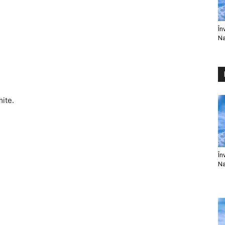
În
Na
mite.
În
Na