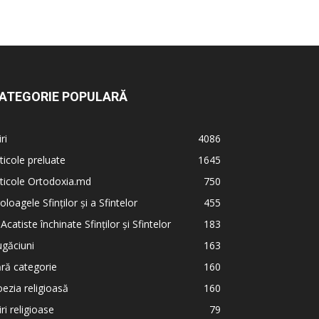
ATEGORIE POPULARĂ
iri
4086
ticole preluate
1645
ticole Ortodoxia.md
750
oloagele Sfinților și a Sfintelor
455
 Acatiste închinate Sfinților și Sfintelor
183
găciuni
163
ră categorie
160
ezia religioasă
160
iri religioase
79