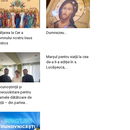
ălțarea la Cer a
Dumnezeu…
mnului nostru Iisus
istos
Marșul pentru viață la cea
de-a II-a ediție în s.
Lucășeuca,...
cunoștință și
necuvântare pentru
mele dătătoare de
ață – din partea...