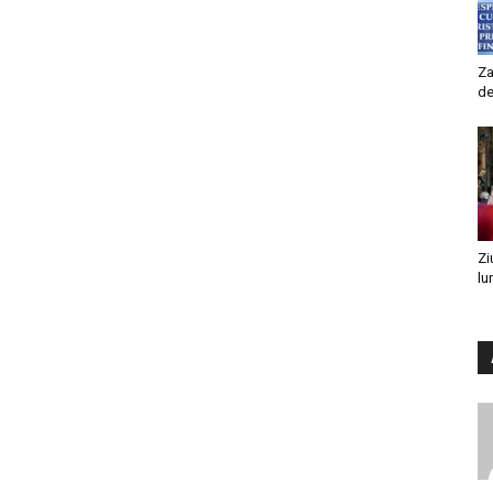
Za
de
Zi
lu