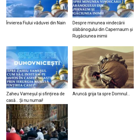
Învierea Fiului văduvei din Nain
Despre minunea vindecării
slăbănogului din Capernaum și
Rugăciunea inimii
Zaheu Vameșul și sfințirea de
Aruncă grija ta spre Domnul…
casă… Și nu numai!