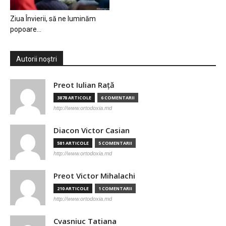
Ziua Învierii, să ne luminăm
popoare…
Autorii noștri
Preot Iulian Raţă
3878 ARTICOLE
6 COMENTARII
http://www.ortodoxia.md
Diacon Victor Casian
581 ARTICOLE
5 COMENTARII
http://www.ortodoxia.md
Preot Victor Mihalachi
210 ARTICOLE
1 COMENTARII
http://www.ortodoxia.md
Cvasniuc Tatiana