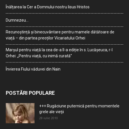
Înălțarea la Cer a Domnului nostru Iisus Hristos
Dumnezeu…
Recunoștință și binecuvântare pentru mamele dătătoare de
viață – din partea preoților Vicariatului Orhei
Marșul pentru viață la cea de-a II-a ediție în s. Lucășeuca, r-l
Orhei: „Pentru viață, cu inimă curată”
Învierea Fiului văduvei din Nain
POSTĂRI POPULARE
+++ Rugăciune puternică pentru momentele
grele ale vieţii
28 iulie 2010