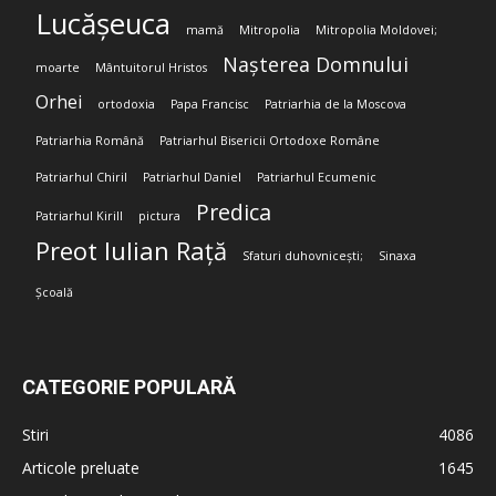
Lucășeuca
mamă
Mitropolia
Mitropolia Moldovei;
Nașterea Domnului
moarte
Mântuitorul Hristos
Orhei
ortodoxia
Papa Francisc
Patriarhia de la Moscova
Patriarhia Română
Patriarhul Bisericii Ortodoxe Române
Patriarhul Chiril
Patriarhul Daniel
Patriarhul Ecumenic
Predica
Patriarhul Kirill
pictura
Preot Iulian Rață
Sfaturi duhovnicești;
Sinaxa
Școală
CATEGORIE POPULARĂ
Stiri
4086
Articole preluate
1645