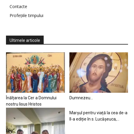
Contacte
Profețiile timpului
Ultimele articole
Înălțarea la Cer a Domnului
Dumnezeu…
nostru Iisus Hristos
Marșul pentru viață la cea de-a
II-a ediție în s. Lucășeuca,...