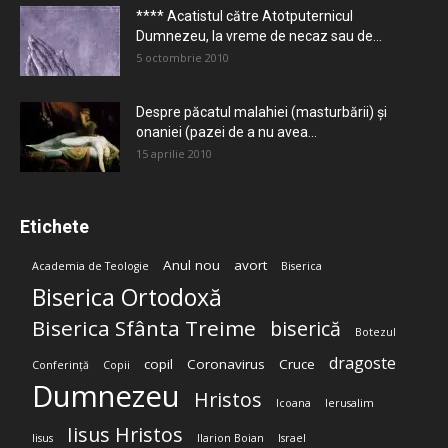
**** Acatistul către Atotputernicul
Dumnezeu, la vreme de necaz sau de...
5 octombrie 2010
Despre păcatul malahiei (masturbării) şi
onaniei (pazei de a nu avea...
15 aprilie 2010
Etichete
Anul nou
avort
Academia de Teologie
Biserica
Biserica Ortodoxă
Biserica Sfânta Treime
biserică
Botezul
dragoste
copil
Coronavirus
Cruce
Conferință
Copii
Dumnezeu
Hristos
Icoana
Ierusalim
Iisus Hristos
Iisus
Ilarion Boian
Israel