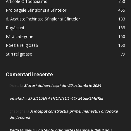
Articole Ortodoxia.md
750
Proloagele Sfinților și a Sfintelor
455
6. Acatiste închinate Sfinților și Sfintelor
183
Rugăciuni
163
Fără categorie
160
Poezia religioasă
160
Stiri religioase
79
Comentarii recente
Sfaturi duhovnicești din 20 octombrie 2024
Doina
la
amalad
SF SILUAN ATHONITUL -11/ 24 SEPEMBRIE
la
A început construcţia primei mănăstiri ortodoxe
gheorghe
la
din Japonia
Radu Mungiu
Cu Sfinții odihnește Doamne sufletul nou
la