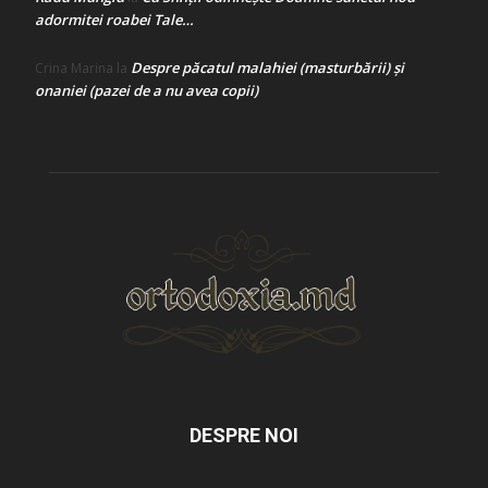
adormitei roabei Tale…
Despre păcatul malahiei (masturbării) şi
Crina Marina
la
onaniei (pazei de a nu avea copii)
DESPRE NOI