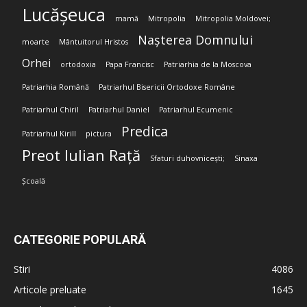
Lucășeuca
mamă
Mitropolia
Mitropolia Moldovei;
Nașterea Domnului
moarte
Mântuitorul Hristos
Orhei
ortodoxia
Papa Francisc
Patriarhia de la Moscova
Patriarhia Română
Patriarhul Bisericii Ortodoxe Române
Patriarhul Chiril
Patriarhul Daniel
Patriarhul Ecumenic
Predica
Patriarhul Kirill
pictura
Preot Iulian Rață
Sfaturi duhovnicești;
Sinaxa
Școală
CATEGORIE POPULARĂ
Stiri
4086
Articole preluate
1645