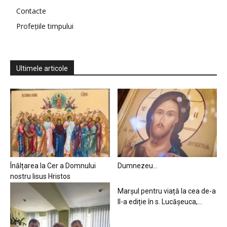
Contacte
Profețiile timpului
Ultimele articole
Înălțarea la Cer a Domnului
Dumnezeu…
nostru Iisus Hristos
Marșul pentru viață la cea de-a
II-a ediție în s. Lucășeuca,...