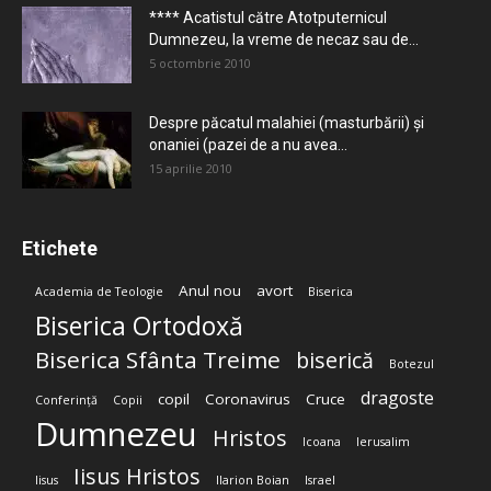
**** Acatistul către Atotputernicul
Dumnezeu, la vreme de necaz sau de...
5 octombrie 2010
Despre păcatul malahiei (masturbării) şi
onaniei (pazei de a nu avea...
15 aprilie 2010
Etichete
Anul nou
avort
Academia de Teologie
Biserica
Biserica Ortodoxă
Biserica Sfânta Treime
biserică
Botezul
dragoste
copil
Coronavirus
Cruce
Conferință
Copii
Dumnezeu
Hristos
Icoana
Ierusalim
Iisus Hristos
Iisus
Ilarion Boian
Israel