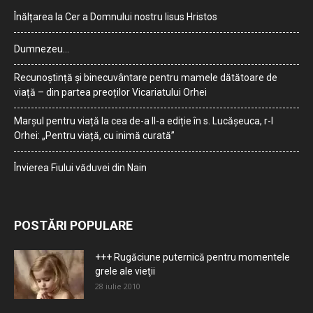
Înălțarea la Cer a Domnului nostru Iisus Hristos
Dumnezeu…
Recunoștință și binecuvântare pentru mamele dătătoare de
viață – din partea preoților Vicariatului Orhei
Marșul pentru viață la cea de-a II-a ediție în s. Lucășeuca, r-l
Orhei: „Pentru viață, cu inimă curată”
Învierea Fiului văduvei din Nain
POSTĂRI POPULARE
+++ Rugăciune puternică pentru momentele
grele ale vieţii
28 iulie 2010