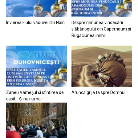
Învierea Fiului văduvei din Nain
Despre minunea vindecării
slăbănogului din Capernaum și
Rugăciunea inimii
Zaheu Vameșul și sfințirea de
Aruncă grija ta spre Domnul…
casă… Și nu numai!