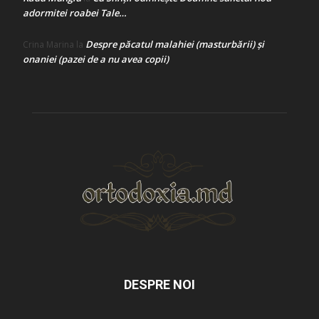
adormitei roabei Tale…
Despre păcatul malahiei (masturbării) şi
Crina Marina
la
onaniei (pazei de a nu avea copii)
DESPRE NOI