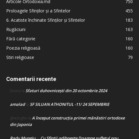
Articole Ortodoxia.md
750
Proloagele Sfinților și a Sfintelor
455
6. Acatiste închinate Sfinților și Sfintelor
183
Rugăciuni
163
Fără categorie
160
Poezia religioasă
160
Stiri religioase
79
Comentarii recente
Sfaturi duhovnicești din 20 octombrie 2024
Doina
la
amalad
SF SILUAN ATHONITUL -11/ 24 SEPEMBRIE
la
A început construcţia primei mănăstiri ortodoxe
gheorghe
la
din Japonia
Radu Mungiu
Cu Sfinții odihnește Doamne sufletul nou
la