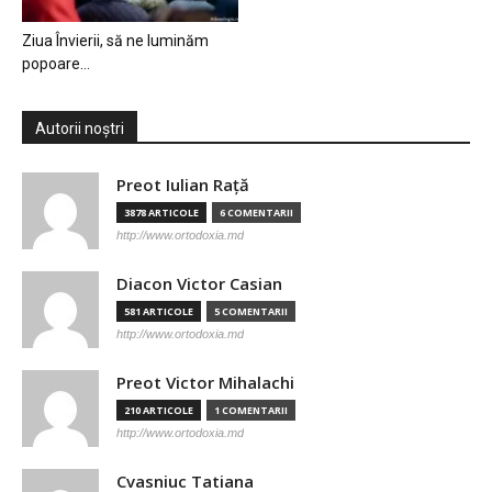
Ziua Învierii, să ne luminăm
popoare…
Autorii noștri
Preot Iulian Raţă
3878 ARTICOLE
6 COMENTARII
http://www.ortodoxia.md
Diacon Victor Casian
581 ARTICOLE
5 COMENTARII
http://www.ortodoxia.md
Preot Victor Mihalachi
210 ARTICOLE
1 COMENTARII
http://www.ortodoxia.md
Cvasniuc Tatiana