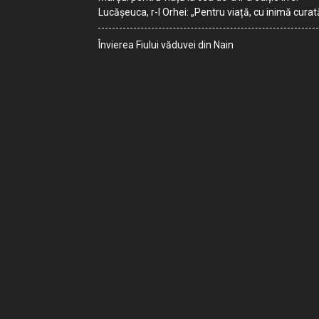
Lucășeuca, r-l Orhei: „Pentru viață, cu inimă curat
Învierea Fiului văduvei din Nain