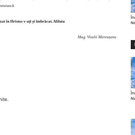
ântuiască.
În
zat în Hristos v-ați și îmbrăcat. Aliluia
Na
Mag. Vitalii Mereuțanu
În
Na
mite.