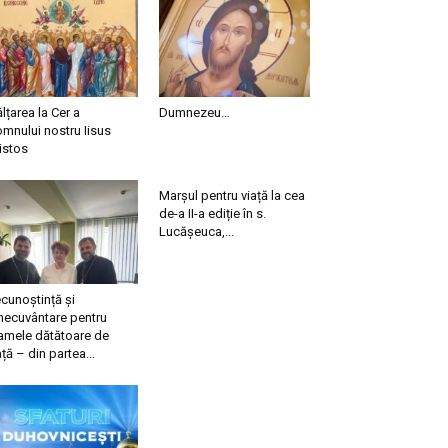
ălțarea la Cer a
Dumnezeu…
mnului nostru Iisus
istos
Marșul pentru viață la cea
de-a II-a ediție în s.
Lucășeuca,...
cunoștință și
necuvântare pentru
mele dătătoare de
ață – din partea...