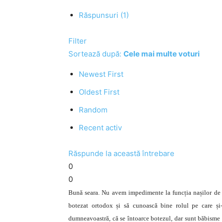
Răspunsuri (1)
Filter
Sortează după:
Cele mai multe voturi
Newest First
Oldest First
Random
Recent activ
Răspunde la această întrebare
0
0
Bună seara. Nu avem impedimente la funcția nașilor de b
botezat ortodox și să cunoască bine rolul pe care ș
dumneavoastră, că se întoarce botezul, dar sunt băbisme ș