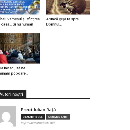
heu Vameșul și sfințirea
Aruncă grija ta spre
 casă… Și nu numai!
Domnul…
ua Învierii, să ne
minăm popoare…
Autorii noștri
Preot Iulian Raţă
3878 ARTICOLE
6 COMENTARII
http://www.ortodoxia.md