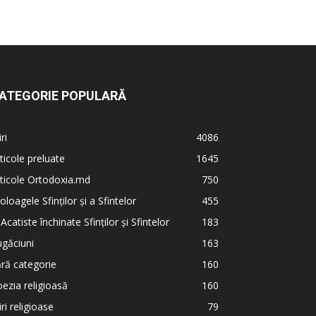
ATEGORIE POPULARĂ
iri
4086
ticole preluate
1645
ticole Ortodoxia.md
750
oloagele Sfinților și a Sfintelor
455
 Acatiste închinate Sfinților și Sfintelor
183
găciuni
163
ră categorie
160
ezia religioasă
160
iri religioase
79