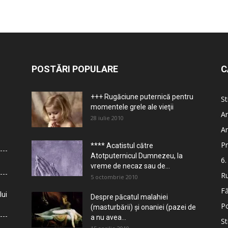
POSTĂRI POPULARE
C
+++ Rugăciune puternică pentru
St
momentele grele ale vieţii
Ar
28 iulie 2010
Ar
Pr
**** Acatistul către
Atotputernicul Dumnezeu, la
6.
vreme de necaz sau de...
Ru
5 octombrie 2010
Fă
lui
Despre păcatul malahiei
Po
(masturbării) şi onaniei (pazei de
a nu avea...
St