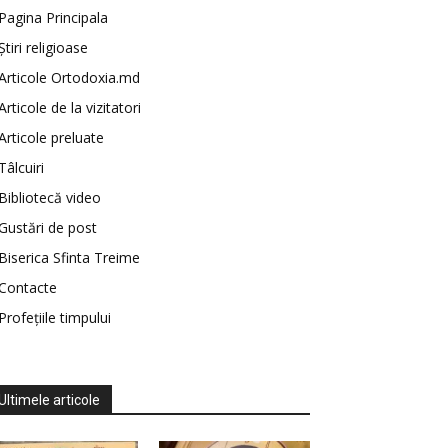
Pagina Principala
Știri religioase
Articole Ortodoxia.md
Articole de la vizitatori
Articole preluate
Tâlcuiri
Bibliotecă video
Gustări de post
Biserica Sfinta Treime
Contacte
Profețiile timpului
Ultimele articole