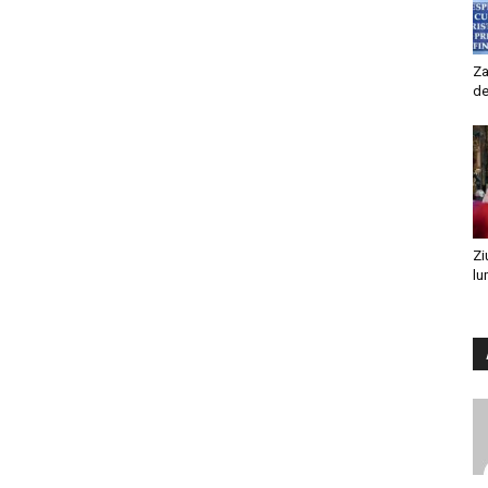
Za
de
Zi
lu