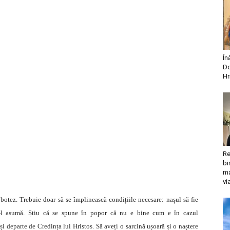
În
Do
Hr
Re
bi
ma
vi
otez. Trebuie doar să se împlinească condițiile necesare: nașul să fie
i-l asumă. Știu că se spune în popor că nu e bine cum e în cazul
i departe de Credința lui Hristos. Să aveți o sarcină ușoară și o naștere