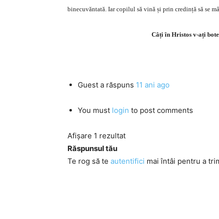
binecuvăntată. Iar copilul să vină și prin credință să se m
Câți în Hristos v-ați bote
Guest
a răspuns
11 ani ago
You must
login
to post comments
Afișare 1 rezultat
Răspunsul tău
Te rog să te
autentifici
mai întâi pentru a tri