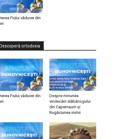
vierea Fiului văduvei din
in
Descoperă ortodoxia
vierea Fiului văduvei din
Despre minunea
in
vindecării slăbănogului
din Capernaum și
Rugăciunea inimii