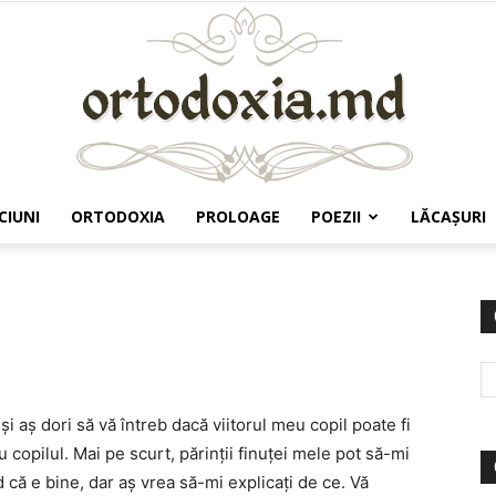
CIUNI
ORTODOXIA
PROLOAGE
POEZII
LĂCAŞURI
Ortodoxia.md
i aș dori să vă întreb dacă viitorul meu copil poate fi
 copilul. Mai pe scurt, părinții finuței mele pot să-mi
 că e bine, dar aș vrea să-mi explicați de ce. Vă