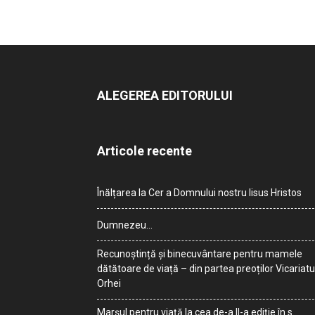
ALEGEREA EDITORULUI
Articole recente
Înălțarea la Cer a Domnului nostru Iisus Hristos
Dumnezeu…
Recunoștință și binecuvântare pentru mamele
dătătoare de viață – din partea preoților Vicariatu
Orhei
Marșul pentru viață la cea de-a II-a ediție în s.