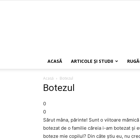
ACASĂ
ARTICOLE ŞI STUDII
RUGĂ
Acasă
Botezul
Botezul
0
0
Sărut mâna, părinte! Sunt o viitoare mămică ș
botezat de o familie căreia i-am botezat și eu
boteze mie copilul? Din câte știu eu, nu cred