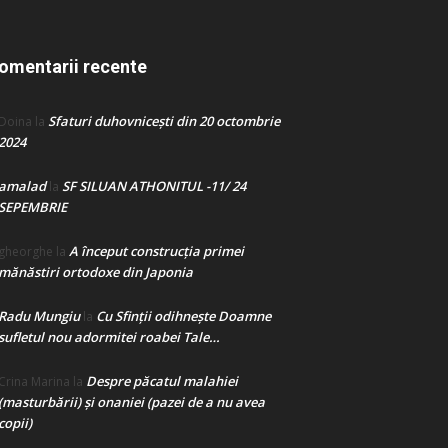
omentarii recente
Sfaturi duhovnicești din 20 octombrie
Doina
la
2024
amalad
SF SILUAN ATHONITUL -11/ 24
la
SEPEMBRIE
A început construcţia primei
gheorghe
la
mănăstiri ortodoxe din Japonia
Radu Mungiu
Cu Sfinții odihnește Doamne
la
sufletul nou adormitei roabei Tale…
Despre păcatul malahiei
Crina Marina
la
(masturbării) şi onaniei (pazei de a nu avea
copii)