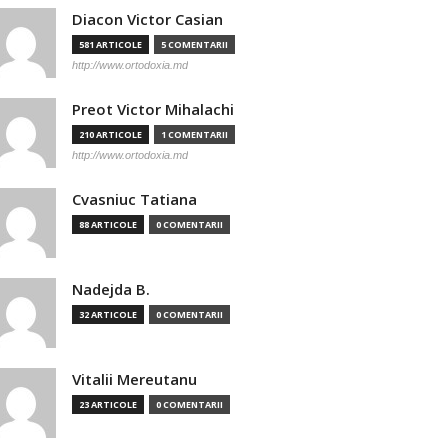
Diacon Victor Casian
581 ARTICOLE
5 COMENTARII
http://www.ortodoxia.md
Preot Victor Mihalachi
210 ARTICOLE
1 COMENTARII
http://www.ortodoxia.md
Cvasniuc Tatiana
88 ARTICOLE
0 COMENTARII
Nadejda B.
32 ARTICOLE
0 COMENTARII
Vitalii Mereutanu
23 ARTICOLE
0 COMENTARII