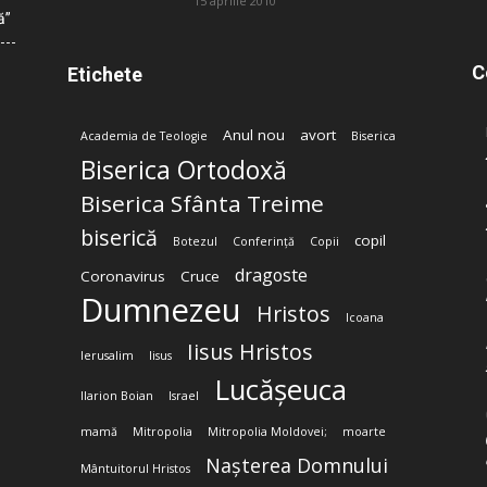
15 aprilie 2010
ă”
C
Etichete
Anul nou
avort
Academia de Teologie
Biserica
Biserica Ortodoxă
Biserica Sfânta Treime
biserică
copil
Botezul
Conferință
Copii
dragoste
Coronavirus
Cruce
Dumnezeu
Hristos
Icoana
Iisus Hristos
Ierusalim
Iisus
Lucășeuca
Ilarion Boian
Israel
mamă
Mitropolia
Mitropolia Moldovei;
moarte
Nașterea Domnului
Mântuitorul Hristos