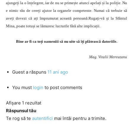
ajungeți la o înțelegere, iar de nu se primește atunci apelați și la poliție. Nu
e nimic rău de cereți ajutor la organele competente. Numai că trebuie să
aveți dovezi că ați împrumutat această persoană.Rugați-vă și la Sfântul
Mina, poate totuși se lămuresc lucrurile fără alte implicații.
Bine ar fi ca toți oameniii să nu uite să îți plătească datoriile.
Mag. Vitalii Mereuțanu
Guest
a răspuns
11 ani ago
You must
login
to post comments
Afișare 1 rezultat
Răspunsul tău
Te rog să te
autentifici
mai întâi pentru a trimite.