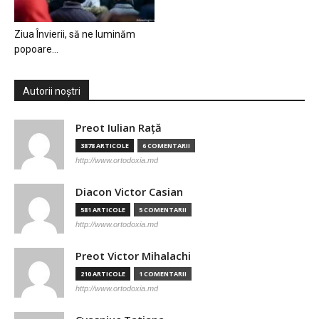
Ziua Învierii, să ne luminăm
popoare…
Autorii noștri
Preot Iulian Raţă
3878 ARTICOLE
6 COMENTARII
http://www.ortodoxia.md
Diacon Victor Casian
581 ARTICOLE
5 COMENTARII
http://www.ortodoxia.md
Preot Victor Mihalachi
210 ARTICOLE
1 COMENTARII
http://www.ortodoxia.md