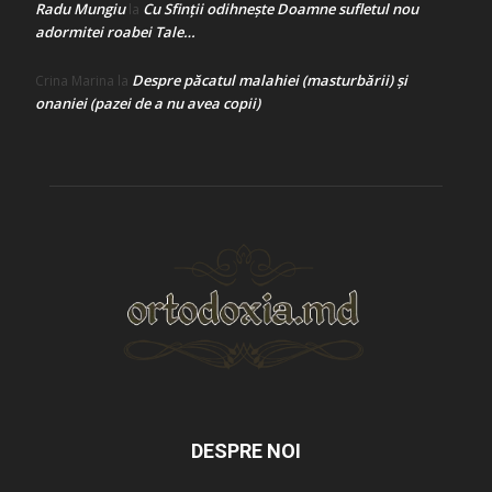
Radu Mungiu
Cu Sfinții odihnește Doamne sufletul nou
la
adormitei roabei Tale…
Despre păcatul malahiei (masturbării) şi
Crina Marina
la
onaniei (pazei de a nu avea copii)
DESPRE NOI