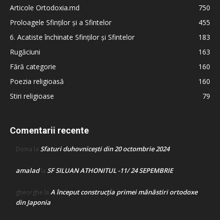
Articole Ortodoxia.md
750
Proloagele Sfinților și a Sfintelor
455
6. Acatiste închinate Sfinților și Sfintelor
183
Rugăciuni
163
Fără categorie
160
Poezia religioasă
160
Stiri religioase
79
Comentarii recente
Sfaturi duhovnicești din 20 octombrie 2024
Doina
la
amalad
SF SILUAN ATHONITUL -11/ 24 SEPEMBRIE
la
A început construcţia primei mănăstiri ortodoxe
gheorghe
la
din Japonia