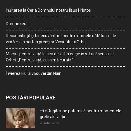
Înălțarea la Cer a Domnului nostru Iisus Hristos
Dumnezeu…
Recunoștință și binecuvântare pentru mamele dătătoare de
viață – din partea preoților Vicariatului Orhei
Marșul pentru viață la cea de-a II-a ediție în s. Lucășeuca, r-l
Orhei: „Pentru viață, cu inimă curată”
Învierea Fiului văduvei din Nain
POSTĂRI POPULARE
+++ Rugăciune puternică pentru momentele
grele ale vieţii
28 iulie 2010