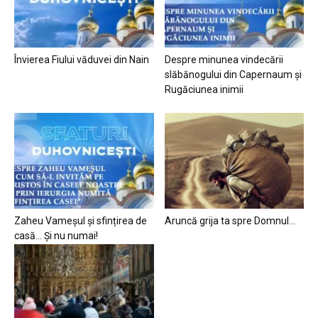
Învierea Fiului văduvei din Nain
Despre minunea vindecării
slăbănogului din Capernaum și
Rugăciunea inimii
Zaheu Vameșul și sfințirea de
Aruncă grija ta spre Domnul…
casă… Și nu numai!