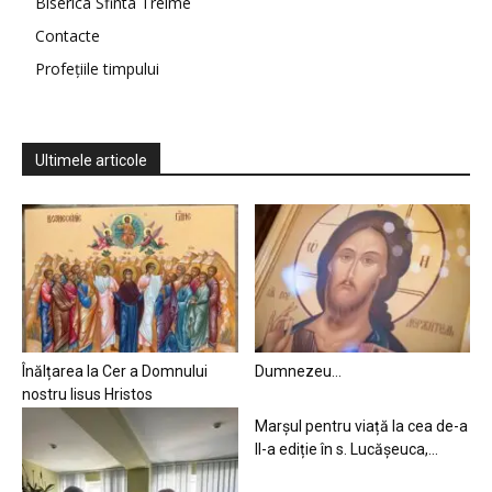
Biserica Sfinta Treime
Contacte
Profețiile timpului
Ultimele articole
Înălțarea la Cer a Domnului
Dumnezeu…
nostru Iisus Hristos
Marșul pentru viață la cea de-a
II-a ediție în s. Lucășeuca,...