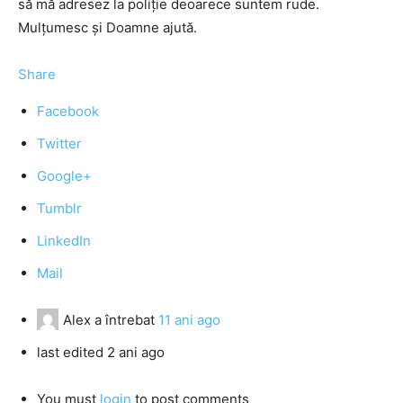
să mă adresez la poliție deoarece suntem rude.
Mulțumesc și Doamne ajută.
Share
Facebook
Twitter
Google+
Tumblr
LinkedIn
Mail
Alex
a întrebat
11 ani ago
last edited 2 ani ago
You must
login
to post comments