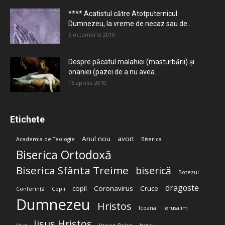
**** Acatistul către Atotputernicul
Dumnezeu, la vreme de necaz sau de...
5 octombrie 2010
Despre păcatul malahiei (masturbării) şi
onaniei (pazei de a nu avea...
15 aprilie 2010
Etichete
Anul nou
avort
Academia de Teologie
Biserica
Biserica Ortodoxă
Biserica Sfânta Treime
biserică
Botezul
dragoste
copil
Coronavirus
Cruce
Conferință
Copii
Dumnezeu
Hristos
Icoana
Ierusalim
Iisus Hristos