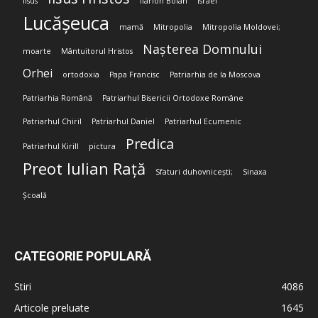
Iisus
Ilarion Boian
Israel
Lucășeuca
mamă
Mitropolia
Mitropolia Moldovei;
Nașterea Domnului
moarte
Mântuitorul Hristos
Orhei
ortodoxia
Papa Francisc
Patriarhia de la Moscova
Patriarhia Română
Patriarhul Bisericii Ortodoxe Române
Patriarhul Chiril
Patriarhul Daniel
Patriarhul Ecumenic
Predica
Patriarhul Kirill
pictura
Preot Iulian Rață
Sfaturi duhovnicești;
Sinaxa
Școală
CATEGORIE POPULARĂ
Stiri
4086
Articole preluate
1645