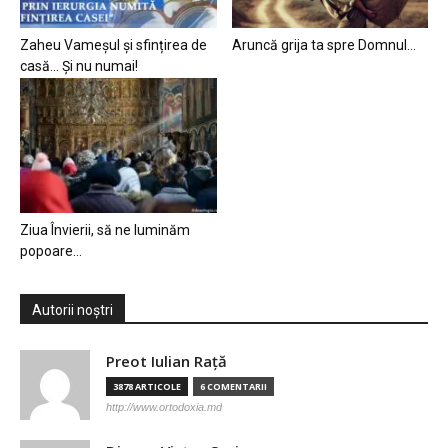
Zaheu Vameșul și sfințirea de
Aruncă grija ta spre Domnul…
casă… Și nu numai!
Ziua Învierii, să ne luminăm
popoare…
Autorii noștri
Preot Iulian Raţă
3878 ARTICOLE
6 COMENTARII
http://www.ortodoxia.md