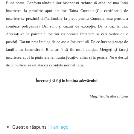
Bună seara. Conform rânduielilor bisericești trebuie să aibă loc mai întâi
înscrierea la primărie apoi are loc Taina Cununiei(Cu certificatul de
înscriere se prezintă tânîra familie la preot pentru Cununie, asta pentru a
combate poligamie). Dar sunt și cazuri de excepție. De la caz la caz.
Adresați-vă la părintele locului cu această întrebare și veți vedea de e
posibil. Dar nu prea înțeleg de ce așa o încurcătură. De ce începeți viața de
familie cu încurcături. Bine ar fi să fie totul aranjat. Mergeți și faceți
înscrierea apoi la părintele iar nunta jucați-o chiar și la pensie. Nu e destul
de complicat să satisfaceți cerințele normalității.
Încercați să fiți în lumina adevărului.
Mag. Vitalii Mereuțanu
Guest
a răspuns
11 ani ago