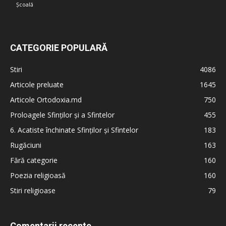
Școală
CATEGORIE POPULARĂ
Stiri
4086
Articole preluate
1645
Articole Ortodoxia.md
750
Proloagele Sfinților și a Sfintelor
455
6. Acatiste închinate Sfinților și Sfintelor
183
Rugăciuni
163
Fără categorie
160
Poezia religioasă
160
Stiri religioase
79
Comentarii recente