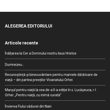
ALEGEREA EDITORULUI
Articole recente
Înălțarea la Cer a Domnului nostru Iisus Hristos
Dumnezeu…
Recunoștință și binecuvântare pentru mamele dătătoare de
viață – din partea preoților Vicariatului Orhei
Marșul pentru viață la cea de-a II-a ediție în s. Lucășeuca, r-l
Orhei: „Pentru viață, cu inimă curată”
Învierea Fiului văduvei din Nain