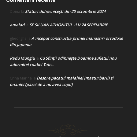
Sfaturi duhovnicești din 20 octombrie 2024
Doina
la
amalad
SF SILUAN ATHONITUL -11/ 24 SEPEMBRIE
la
A început construcţia primei mănăstiri ortodoxe
gheorghe
la
din Japonia
Radu Mungiu
Cu Sfinții odihnește Doamne sufletul nou
la
adormitei roabei Tale…
Despre păcatul malahiei (masturbării) şi
Crina Marina
la
onaniei (pazei de a nu avea copii)