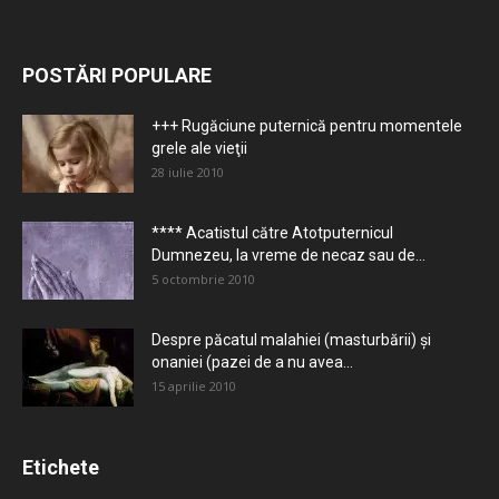
POSTĂRI POPULARE
+++ Rugăciune puternică pentru momentele
grele ale vieţii
28 iulie 2010
**** Acatistul către Atotputernicul
Dumnezeu, la vreme de necaz sau de...
5 octombrie 2010
Despre păcatul malahiei (masturbării) şi
onaniei (pazei de a nu avea...
15 aprilie 2010
Etichete