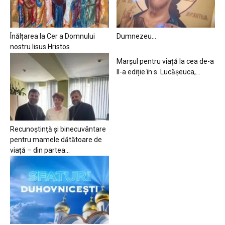
Înălțarea la Cer a Domnului
Dumnezeu…
nostru Iisus Hristos
Marșul pentru viață la cea de-a
II-a ediție în s. Lucășeuca,...
Recunoștință și binecuvântare
pentru mamele dătătoare de
viață – din partea...