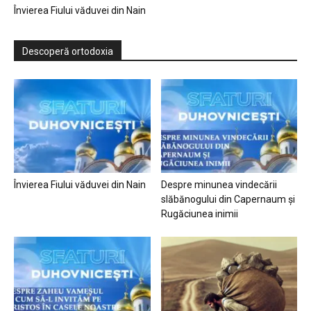
Învierea Fiului văduvei din Nain
Descoperă ortodoxia
Învierea Fiului văduvei din Nain
Despre minunea vindecării
slăbănogului din Capernaum și
Rugăciunea inimii