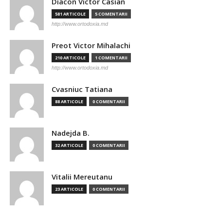
Diacon Victor Casian
581 ARTICOLE
5 COMENTARII
http://www.ortodoxia.md
Preot Victor Mihalachi
210 ARTICOLE
1 COMENTARII
http://www.ortodoxia.md
Cvasniuc Tatiana
88 ARTICOLE
0 COMENTARII
Nadejda B.
32 ARTICOLE
0 COMENTARII
Vitalii Mereutanu
23 ARTICOLE
0 COMENTARII