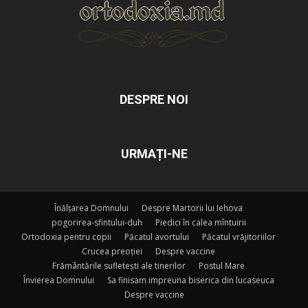
DESPRE NOI
URMAȚI-NE
Înălțarea Domnului
Despre Martorii lui Iehova
pogorirea-sfintului-duh
Piedici în calea mîntuirii
Ortodoxia pentru copii
Păcatul avortului
Păcatul vrăjitoriilor
Crucea preoției
Despre vaccine
Frământările sufletești ale tinerilor
Postul Mare
Învierea Domnului
Sa finisam impreuna biserica din lucaseuca
Despre vaccine