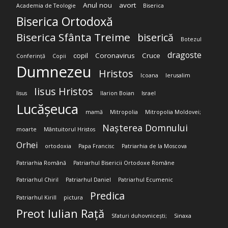
Anul nou
avort
Academia de Teologie
Biserica
Biserica Ortodoxă
Biserica Sfânta Treime
biserică
Botezul
dragoste
copil
Coronavirus
Cruce
Conferință
Copii
Dumnezeu
Hristos
Icoana
Ierusalim
Iisus Hristos
Iisus
Ilarion Boian
Israel
Lucășeuca
mamă
Mitropolia
Mitropolia Moldovei;
Nașterea Domnului
moarte
Mântuitorul Hristos
Orhei
ortodoxia
Papa Francisc
Patriarhia de la Moscova
Patriarhia Română
Patriarhul Bisericii Ortodoxe Române
Patriarhul Chiril
Patriarhul Daniel
Patriarhul Ecumenic
Predica
Patriarhul Kirill
pictura
Preot Iulian Rață
Sfaturi duhovnicești;
Sinaxa