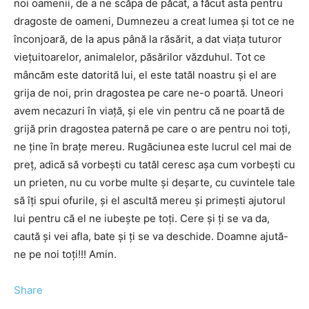
noi oamenii, de a ne scăpa de păcat, a făcut asta pentru
dragoste de oameni, Dumnezeu a creat lumea și tot ce ne
înconjoară, de la apus până la răsărit, a dat viața tuturor
viețuitoarelor, animalelor, păsărilor văzduhul. Tot ce
mâncăm este datorită lui, el este tatăl noastru și el are
grija de noi, prin dragostea pe care ne-o poartă. Uneori
avem necazuri în viață, și ele vin pentru că ne poartă de
grijă prin dragostea paternă pe care o are pentru noi toți,
ne ține în brațe mereu. Rugăciunea este lucrul cel mai de
preț, adică să vorbești cu tatăl ceresc așa cum vorbești cu
un prieten, nu cu vorbe multe și deșarte, cu cuvintele tale
să îți spui ofurile, și el ascultă mereu și primești ajutorul
lui pentru că el ne iubește pe toți. Cere și ți se va da,
caută și vei afla, bate și ți se va deschide. Doamne ajută-
ne pe noi toți!!! Amin.
Share