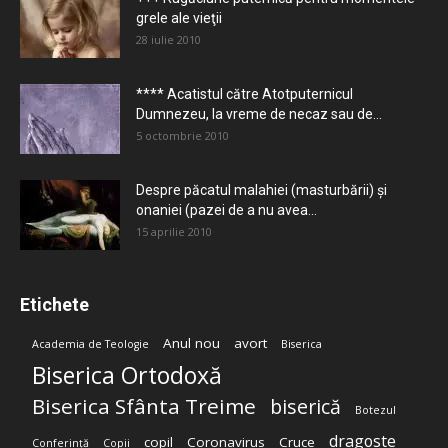
grele ale vieţii
28 iulie 2010
**** Acatistul către Atotputernicul
Dumnezeu, la vreme de necaz sau de...
5 octombrie 2010
Despre păcatul malahiei (masturbării) şi
onaniei (pazei de a nu avea...
15 aprilie 2010
Etichete
Anul nou
avort
Academia de Teologie
Biserica
Biserica Ortodoxă
Biserica Sfânta Treime
biserică
Botezul
dragoste
copil
Coronavirus
Cruce
Conferință
Copii