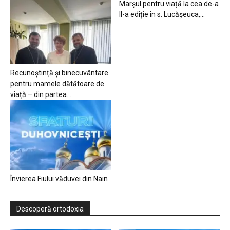
Marșul pentru viață la cea de-a
II-a ediție în s. Lucășeuca,...
Recunoștință și binecuvântare
pentru mamele dătătoare de
viață – din partea...
Învierea Fiului văduvei din Nain
Descoperă ortodoxia