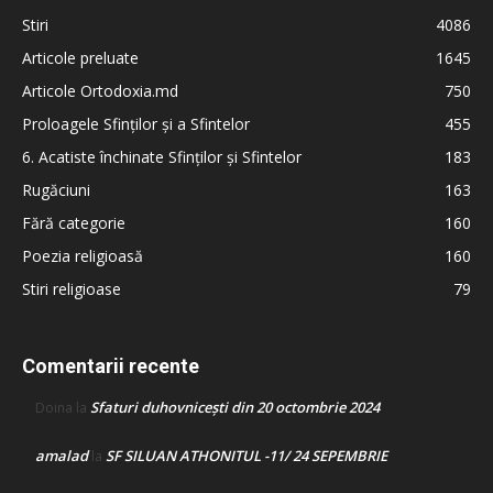
Stiri
4086
Articole preluate
1645
Articole Ortodoxia.md
750
Proloagele Sfinților și a Sfintelor
455
6. Acatiste închinate Sfinților și Sfintelor
183
Rugăciuni
163
Fără categorie
160
Poezia religioasă
160
Stiri religioase
79
Comentarii recente
Sfaturi duhovnicești din 20 octombrie 2024
Doina
la
amalad
SF SILUAN ATHONITUL -11/ 24 SEPEMBRIE
la