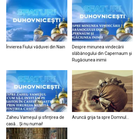
Învierea Fiului văduvei din Nain
Despre minunea vindecării
slăbănogului din Capernaum și
Rugăciunea inimii
Zaheu Vameșul și sfințirea de
Aruncă grija ta spre Domnul…
casă… Și nu numai!