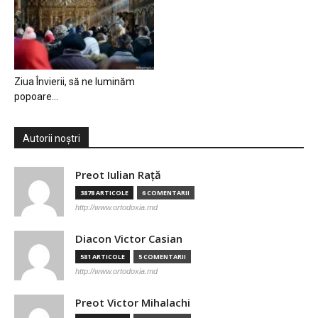
Ziua Învierii, să ne luminăm
popoare…
Autorii noștri
Preot Iulian Raţă
3878 ARTICOLE
6 COMENTARII
http://www.ortodoxia.md
Diacon Victor Casian
581 ARTICOLE
5 COMENTARII
http://www.ortodoxia.md
Preot Victor Mihalachi