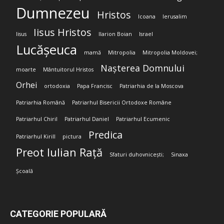
Dumnezeu
Hristos
Icoana
Ierusalim
Iisus Hristos
Iisus
Ilarion Boian
Israel
Lucășeuca
mamă
Mitropolia
Mitropolia Moldovei;
Nașterea Domnului
moarte
Mântuitorul Hristos
Orhei
ortodoxia
Papa Francisc
Patriarhia de la Moscova
Patriarhia Română
Patriarhul Bisericii Ortodoxe Române
Patriarhul Chiril
Patriarhul Daniel
Patriarhul Ecumenic
Predica
Patriarhul Kirill
pictura
Preot Iulian Rață
Sfaturi duhovnicești;
Sinaxa
Școală
CATEGORIE POPULARĂ