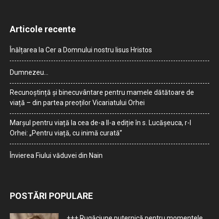
Articole recente
Înălțarea la Cer a Domnului nostru Iisus Hristos
Dumnezeu…
Recunoștință și binecuvântare pentru mamele dătătoare de
viață – din partea preoților Vicariatului Orhei
Marșul pentru viață la cea de-a II-a ediție în s. Lucășeuca, r-l
Orhei: „Pentru viață, cu inimă curată”
Învierea Fiului văduvei din Nain
POSTĂRI POPULARE
+++ Rugăciune puternică pentru momentele