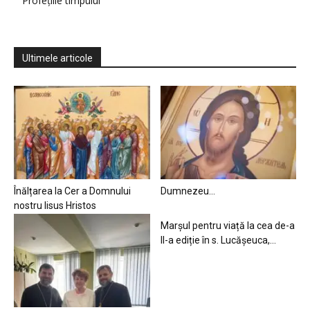
Profețiile timpului
Ultimele articole
Înălțarea la Cer a Domnului
Dumnezeu…
nostru Iisus Hristos
Marșul pentru viață la cea de-a
II-a ediție în s. Lucășeuca,...