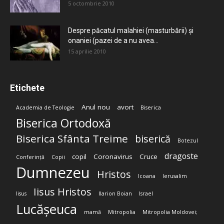
5 octombrie 2010
Despre păcatul malahiei (masturbării) şi
onaniei (pazei de a nu avea...
15 aprilie 2010
Etichete
Anul nou
avort
Academia de Teologie
Biserica
Biserica Ortodoxă
Biserica Sfânta Treime
biserică
Botezul
dragoste
copil
Coronavirus
Cruce
Conferință
Copii
Dumnezeu
Hristos
Icoana
Ierusalim
Iisus Hristos
Iisus
Ilarion Boian
Israel
Lucășeuca
mamă
Mitropolia
Mitropolia Moldovei;