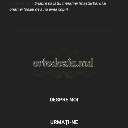
Despre păcatul malahiei (masturbării) şi
Crina Marina
la
onaniei (pazei de a nu avea copii)
DESPRE NOI
URMAȚI-NE