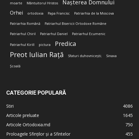
Nașterea Domnului
moarte
Mântuitorul Hristos
Orhei
ortodoxia
Papa Francisc
Patriarhia de la Moscova
Patriarhia Română
Patriarhul Bisericii Ortodoxe Române
Patriarhul Chiril
Patriarhul Daniel
Patriarhul Ecumenic
Predica
Patriarhul Kirill
pictura
Preot Iulian Rață
Sfaturi duhovnicești;
Sinaxa
Școală
CATEGORIE POPULARĂ
Stiri
4086
Articole preluate
1645
Articole Ortodoxia.md
750
Proloagele Sfinților și a Sfintelor
455