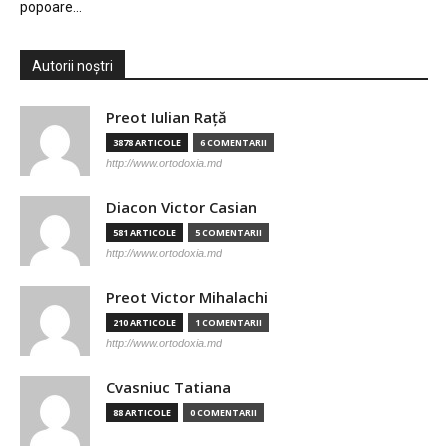
popoare…
Autorii noștri
Preot Iulian Raţă
3878 ARTICOLE
6 COMENTARII
http://www.ortodoxia.md
Diacon Victor Casian
581 ARTICOLE
5 COMENTARII
http://www.ortodoxia.md
Preot Victor Mihalachi
210 ARTICOLE
1 COMENTARII
http://www.ortodoxia.md
Cvasniuc Tatiana
88 ARTICOLE
0 COMENTARII