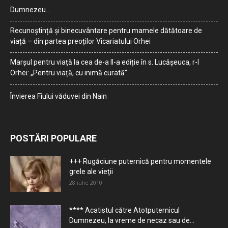
Dumnezeu…
Recunoștință și binecuvântare pentru mamele dătătoare de
viață – din partea preoților Vicariatului Orhei
Marșul pentru viață la cea de-a II-a ediție în s. Lucășeuca, r-l
Orhei: „Pentru viață, cu inimă curată”
Învierea Fiului văduvei din Nain
POSTĂRI POPULARE
+++ Rugăciune puternică pentru momentele
grele ale vieţii
28 iulie 2010
**** Acatistul către Atotputernicul
Dumnezeu, la vreme de necaz sau de...