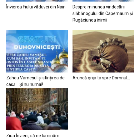
Învierea Fiului văduvei din Nain
Despre minunea vindecării
slăbănogului din Capernaum și
Rugăciunea inimii
Zaheu Vameșul și sfințirea de
Aruncă grija ta spre Domnul…
casă… Și nu numai!
Ziua Învierii, să ne luminăm