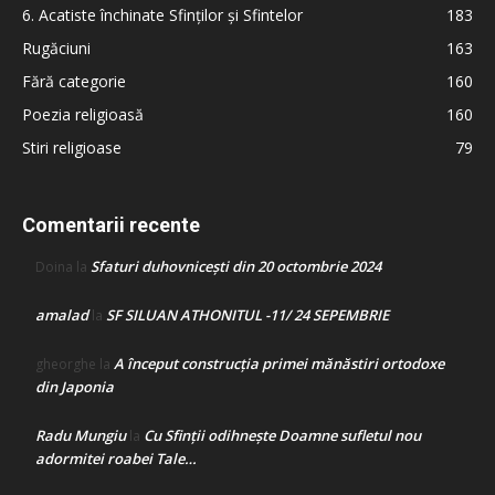
6. Acatiste închinate Sfinților și Sfintelor
183
Rugăciuni
163
Fără categorie
160
Poezia religioasă
160
Stiri religioase
79
Comentarii recente
Sfaturi duhovnicești din 20 octombrie 2024
Doina
la
amalad
SF SILUAN ATHONITUL -11/ 24 SEPEMBRIE
la
A început construcţia primei mănăstiri ortodoxe
gheorghe
la
din Japonia
Radu Mungiu
Cu Sfinții odihnește Doamne sufletul nou
la
adormitei roabei Tale…