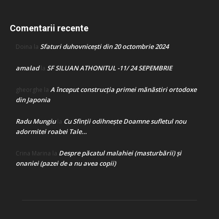
Comentarii recente
Sfaturi duhovnicești din 20 octombrie 2024
Doina
la
amalad
SF SILUAN ATHONITUL -11/ 24 SEPEMBRIE
la
A început construcţia primei mănăstiri ortodoxe
gheorghe
la
din Japonia
Radu Mungiu
Cu Sfinții odihnește Doamne sufletul nou
la
adormitei roabei Tale…
Despre păcatul malahiei (masturbării) şi
Crina Marina
la
onaniei (pazei de a nu avea copii)