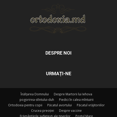
DESPRE NOI
URMAȚI-NE
Înălțarea Domnului
Despre Martorii lui Iehova
pogorirea-sfintului-duh
Piedici în calea mîntuirii
Ortodoxia pentru copii
Păcatul avortului
Păcatul vrăjitoriilor
Crucea preoției
Despre vaccine
Frământările sufletești ale tinerilor
Postul Mare