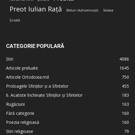
Preot Iulian Rață
Sfaturi duhovnicești;
Sinaxa
Școală
CATEGORIE POPULARĂ
Stiri
4086
Articole preluate
1645
Articole Ortodoxia.md
750
Proloagele Sfinților și a Sfintelor
455
6. Acatiste închinate Sfinților și Sfintelor
183
Rugăciuni
163
Fără categorie
160
Poezia religioasă
160
Stiri religioase
79