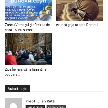
Zaheu Vameșul și sfințirea de
Aruncă grija ta spre Domnul…
casă… Și nu numai!
Ziua Învierii, să ne luminăm
popoare…
Autorii noștri
Preot Iulian Raţă
3878 ARTICOLE
6 COMENTARII