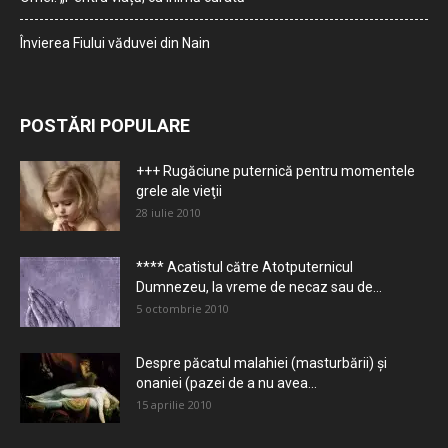
Învierea Fiului văduvei din Nain
POSTĂRI POPULARE
+++ Rugăciune puternică pentru momentele
grele ale vieţii
28 iulie 2010
**** Acatistul către Atotputernicul
Dumnezeu, la vreme de necaz sau de...
5 octombrie 2010
Despre păcatul malahiei (masturbării) şi
onaniei (pazei de a nu avea...
15 aprilie 2010