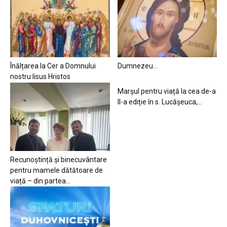
Înălțarea la Cer a Domnului
Dumnezeu…
nostru Iisus Hristos
Marșul pentru viață la cea de-a
II-a ediție în s. Lucășeuca,...
Recunoștință și binecuvântare
pentru mamele dătătoare de
viață – din partea...