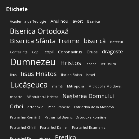
Etichete
Anul nou
avort
Academia de Teologie
Biserica
Biserica Ortodoxă
Biserica Sfânta Treime
biserică
Botezul
dragoste
copil
Coronavirus
Cruce
Conferință
Copii
Dumnezeu
Hristos
Icoana
Ierusalim
Iisus Hristos
Iisus
Ilarion Boian
Israel
Lucășeuca
mamă
Mitropolia
Mitropolia Moldovei;
Nașterea Domnului
moarte
Mântuitorul Hristos
Orhei
ortodoxia
Papa Francisc
Patriarhia de la Moscova
Patriarhia Română
Patriarhul Bisericii Ortodoxe Române
Patriarhul Chiril
Patriarhul Daniel
Patriarhul Ecumenic
Predica
Patriarhul Kirill
pictura