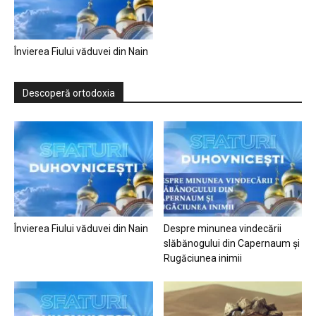
Învierea Fiului văduvei din Nain
Descoperă ortodoxia
Învierea Fiului văduvei din Nain
Despre minunea vindecării
slăbănogului din Capernaum și
Rugăciunea inimii