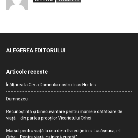
ALEGEREA EDITORULUI
Articole recente
Înălțarea la Cer a Domnului nostru Iisus Hristos
Dumnezeu…
Recunoștință și binecuvântare pentru mamele dătătoare de
viață – din partea preoților Vicariatului Orhei
Marșul pentru viață la cea de-a II-a ediție în s. Lucășeuca, r-l
Orhei: „Pentru viață, cu inimă curată”