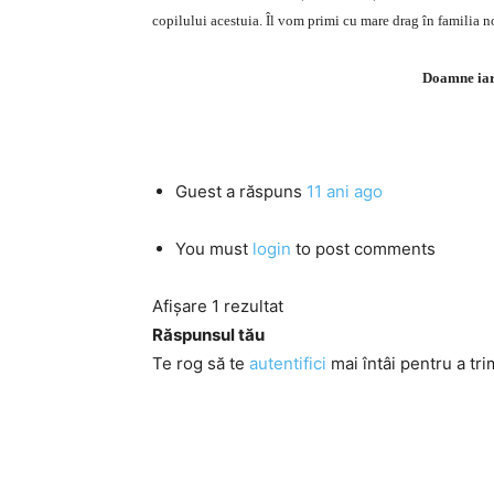
copilului acestuia. Îl vom primi cu mare drag în familia n
Doamne iart
Guest
a răspuns
11 ani ago
You must
login
to post comments
Afișare 1 rezultat
Răspunsul tău
Te rog să te
autentifici
mai întâi pentru a tri