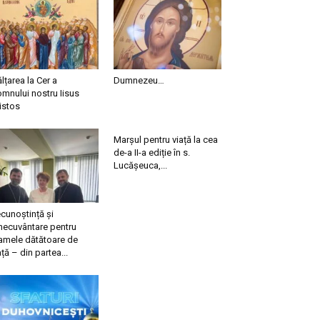
ălțarea la Cer a
Dumnezeu…
mnului nostru Iisus
istos
Marșul pentru viață la cea
de-a II-a ediție în s.
Lucășeuca,...
cunoștință și
necuvântare pentru
mele dătătoare de
ață – din partea...