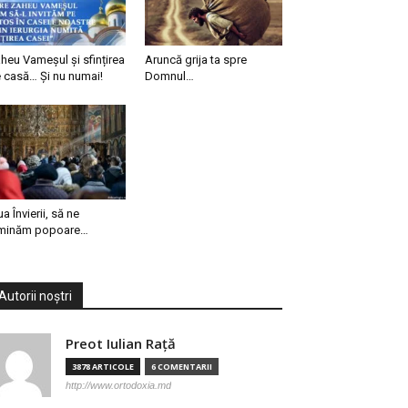
heu Vameșul și sfințirea
Aruncă grija ta spre
 casă… Și nu numai!
Domnul…
ua Învierii, să ne
minăm popoare…
Autorii noștri
Preot Iulian Raţă
3878 ARTICOLE
6 COMENTARII
http://www.ortodoxia.md