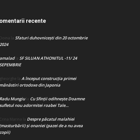
omentarii recente
Sfaturi duhovnicești din 20 octombrie
Doina
la
2024
amalad
SF SILUAN ATHONITUL -11/ 24
la
SEPEMBRIE
A început construcţia primei
gheorghe
la
mănăstiri ortodoxe din Japonia
Radu Mungiu
Cu Sfinții odihnește Doamne
la
sufletul nou adormitei roabei Tale…
Despre păcatul malahiei
Crina Marina
la
(masturbării) şi onaniei (pazei de a nu avea
copii)