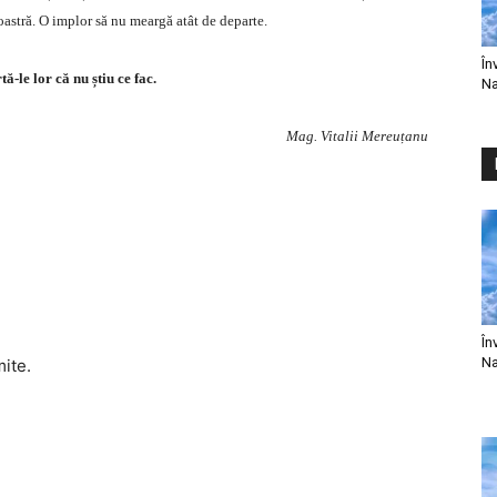
oastră. O implor să nu meargă atât de departe.
În
ă-le lor că nu știu ce fac.
Na
Mag. Vitalii Mereuțanu
În
Na
mite.