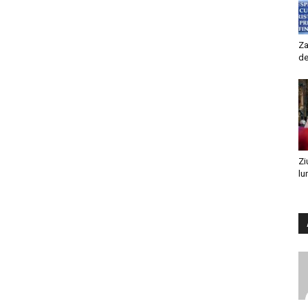
Za
de
Zi
lu