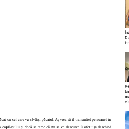
În
Do
Hr
Re
bi
ma
vi
cat cu cel care va săvârși păcatul. Aș vrea să îi transmitei persoanei în
 copilașului și dacă se teme că nu se va descurca îi ofer ușa deschisă