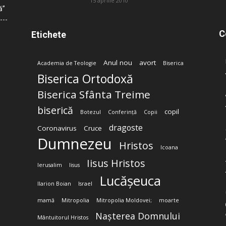
15 aprilie 2010
ă”
C
Etichete
Anul nou
avort
Academia de Teologie
Biserica
Biserica Ortodoxă
Biserica Sfânta Treime
biserică
copil
Botezul
Conferință
Copii
dragoste
Coronavirus
Cruce
Dumnezeu
Hristos
Icoana
Iisus Hristos
Ierusalim
Iisus
Lucășeuca
Ilarion Boian
Israel
mamă
Mitropolia
Mitropolia Moldovei;
moarte
Nașterea Domnului
Mântuitorul Hristos