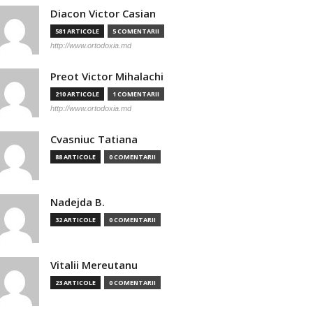
Diacon Victor Casian
581 ARTICOLE
5 COMENTARII
http://www.ortodoxia.md
Preot Victor Mihalachi
210 ARTICOLE
1 COMENTARII
http://www.ortodoxia.md
Cvasniuc Tatiana
88 ARTICOLE
0 COMENTARII
Nadejda B.
32 ARTICOLE
0 COMENTARII
Vitalii Mereutanu
23 ARTICOLE
0 COMENTARII