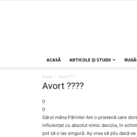
ACASĂ
ARTICOLE ŞI STUDII
RUGĂ
Acasă
Avort ????
Avort ????
0
0
Sărut mâna Părinte! Am o prietenă care dore
influiențat cu absolut nimic decizia, în schi
pot să o las singură. Aș vrea să știu dacă se