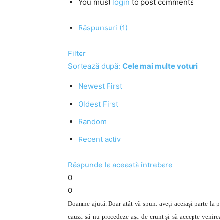
You must
login
to post comments
Răspunsuri (1)
Filter
Sortează după:
Cele mai multe voturi
Newest First
Oldest First
Random
Recent activ
Răspunde la această întrebare
0
0
Doamne ajută. Doar atât vă spun: aveți aceiași parte la pă
cauză să nu procedeze așa de crunt și să accepte venirea