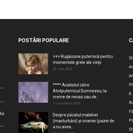
POSTĂRI POPULARE
C
+++ Rugăciune puternică pentru
St
momentele grele ale vieţii
Ar
28 iulie 2010
Ar
Pr
**** Acatistul către
Atotputernicul Dumnezeu, la
6.
vreme de necaz sau de...
Ru
5 octombrie 2010
Fă
lui
Despre păcatul malahiei
Po
(masturbării) şi onaniei (pazei de
a nu avea...
St