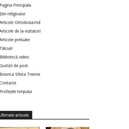
Pagina Principala
Știri religioase
Articole Ortodoxia.md
Articole de la vizitatori
Articole preluate
Tâlcuiri
Bibliotecă video
Gustări de post
Biserica Sfinta Treime
Contacte
Profețiile timpului
Ultimele articole