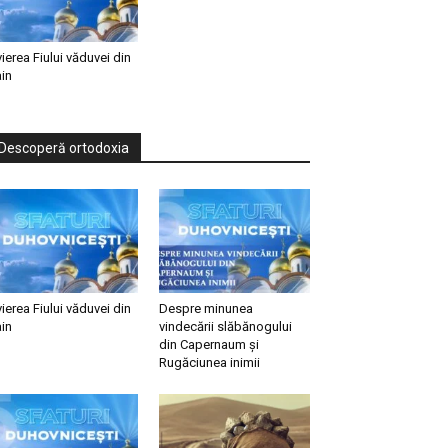
vierea Fiului văduvei din
in
Descoperă ortodoxia
vierea Fiului văduvei din
Despre minunea
in
vindecării slăbănogului
din Capernaum și
Rugăciunea inimii