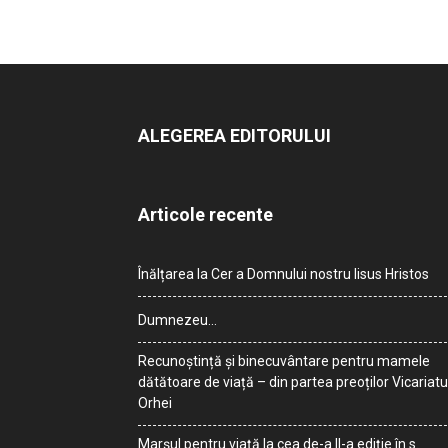
ALEGEREA EDITORULUI
Articole recente
Înălțarea la Cer a Domnului nostru Iisus Hristos
Dumnezeu…
Recunoștință și binecuvântare pentru mamele
dătătoare de viață – din partea preoților Vicariatu
Orhei
Marșul pentru viață la cea de-a II-a ediție în s.