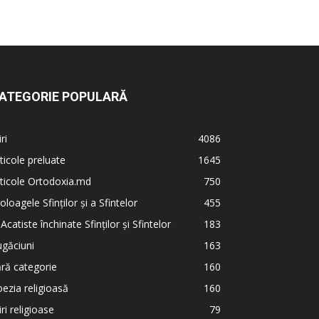
ATEGORIE POPULARĂ
iri
4086
ticole preluate
1645
ticole Ortodoxia.md
750
oloagele Sfinților și a Sfintelor
455
 Acatiste închinate Sfinților și Sfintelor
183
găciuni
163
ră categorie
160
ezia religioasă
160
iri religioase
79