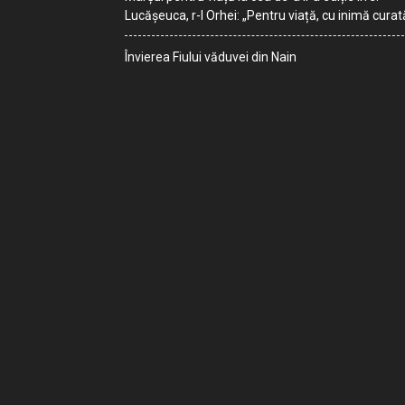
Lucășeuca, r-l Orhei: „Pentru viață, cu inimă curat
Învierea Fiului văduvei din Nain