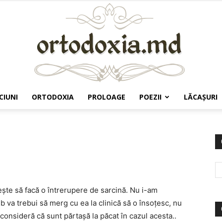
CIUNI
ORTODOXIA
PROLOAGE
POEZII
LĂCAŞURI
Ortodoxia.md
ște să facă o întrerupere de sarcină. Nu i-am
mb va trebui să merg cu ea la clinică să o însoțesc, nu
 consideră că sunt părtașă la păcat în cazul acesta..