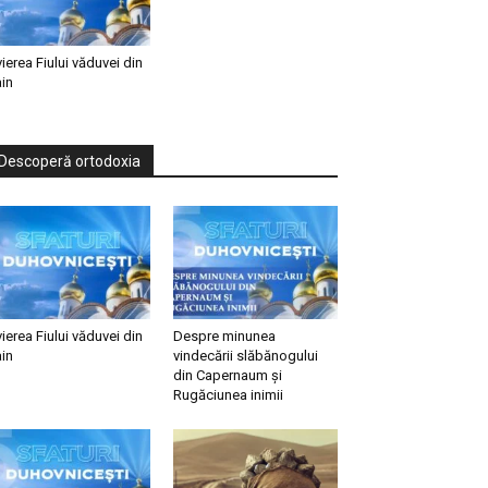
vierea Fiului văduvei din
in
Descoperă ortodoxia
vierea Fiului văduvei din
Despre minunea
in
vindecării slăbănogului
din Capernaum și
Rugăciunea inimii