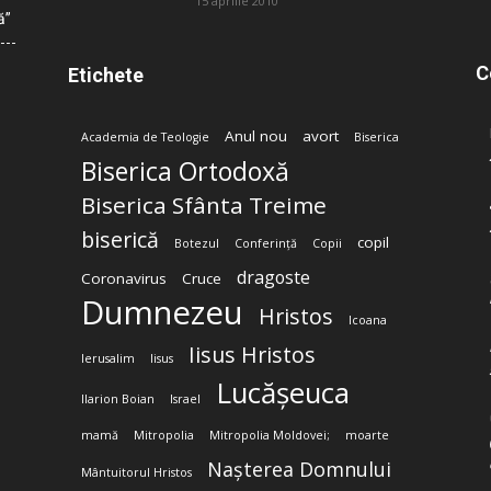
15 aprilie 2010
ă”
C
Etichete
Anul nou
avort
Academia de Teologie
Biserica
Biserica Ortodoxă
Biserica Sfânta Treime
biserică
copil
Botezul
Conferință
Copii
dragoste
Coronavirus
Cruce
Dumnezeu
Hristos
Icoana
Iisus Hristos
Ierusalim
Iisus
Lucășeuca
Ilarion Boian
Israel
mamă
Mitropolia
Mitropolia Moldovei;
moarte
Nașterea Domnului
Mântuitorul Hristos