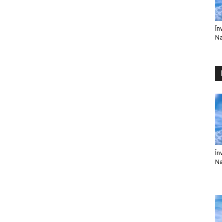
În
Na
În
Na