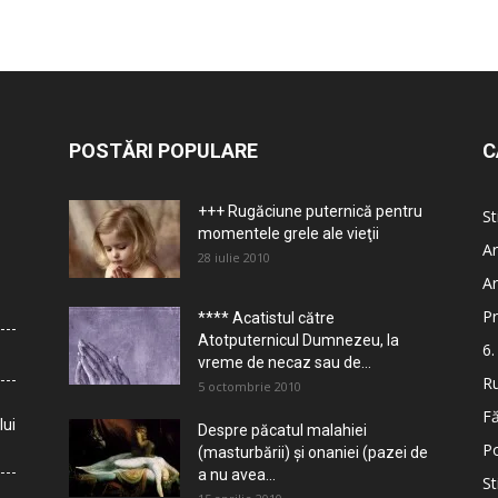
POSTĂRI POPULARE
C
+++ Rugăciune puternică pentru
St
momentele grele ale vieţii
Ar
28 iulie 2010
Ar
Pr
**** Acatistul către
Atotputernicul Dumnezeu, la
6.
vreme de necaz sau de...
Ru
5 octombrie 2010
Fă
lui
Despre păcatul malahiei
Po
(masturbării) şi onaniei (pazei de
a nu avea...
St