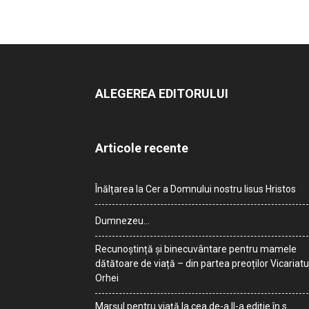
ALEGEREA EDITORULUI
Articole recente
Înălțarea la Cer a Domnului nostru Iisus Hristos
Dumnezeu…
Recunoștință și binecuvântare pentru mamele
dătătoare de viață – din partea preoților Vicariatu
Orhei
Marșul pentru viață la cea de-a II-a ediție în s.