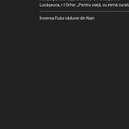
Lucășeuca, r-l Orhei: „Pentru viață, cu inimă curat
Învierea Fiului văduvei din Nain