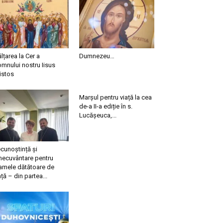
ălțarea la Cer a
Dumnezeu…
mnului nostru Iisus
istos
Marșul pentru viață la cea
de-a II-a ediție în s.
Lucășeuca,...
cunoștință și
necuvântare pentru
mele dătătoare de
ață – din partea...