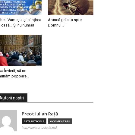
heu Vameșul și sfințirea
Aruncă grija ta spre
 casă… Și nu numai!
Domnul…
ua Învierii, să ne
minăm popoare…
Autorii noștri
Preot Iulian Raţă
3878 ARTICOLE
6 COMENTARII
http://www.ortodoxia.md