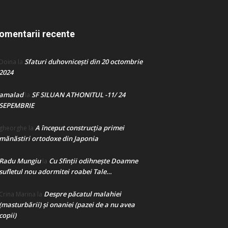
omentarii recente
Sfaturi duhovnicești din 20 octombrie
Doina
la
2024
amalad
SF SILUAN ATHONITUL -11/ 24
la
SEPEMBRIE
A început construcţia primei
gheorghe
la
mănăstiri ortodoxe din Japonia
Radu Mungiu
Cu Sfinții odihnește Doamne
la
sufletul nou adormitei roabei Tale…
Despre păcatul malahiei
Crina Marina
la
(masturbării) şi onaniei (pazei de a nu avea
copii)