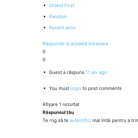
Oldest First
Random
Recent activ
Răspunde la această întrebare
0
0
Guest
a răspuns
11 ani ago
You must
login
to post comments
Afișare 1 rezultat
Răspunsul tău
Te rog să te
autentifici
mai întâi pentru a tri