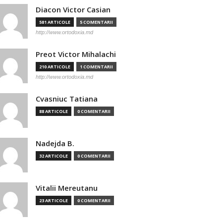
Diacon Victor Casian
581 ARTICOLE
5 COMENTARII
http://www.ortodoxia.md
Preot Victor Mihalachi
210 ARTICOLE
1 COMENTARII
http://www.ortodoxia.md
Cvasniuc Tatiana
88 ARTICOLE
0 COMENTARII
Nadejda B.
32 ARTICOLE
0 COMENTARII
Vitalii Mereutanu
23 ARTICOLE
0 COMENTARII