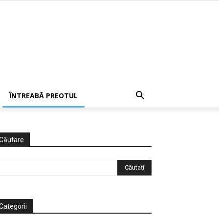
ÎNTREABĂ PREOTUL
Căutare
Categorii