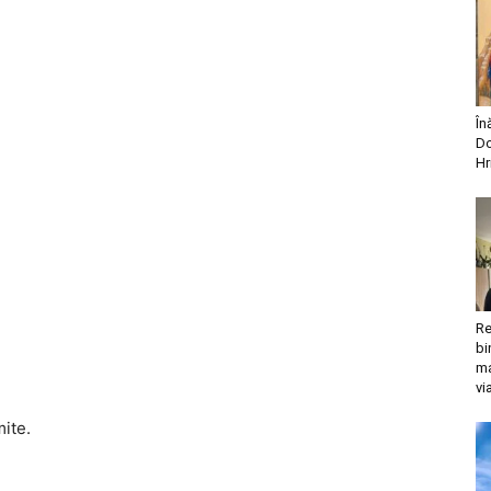
În
Do
Hr
Re
bi
ma
vi
mite.