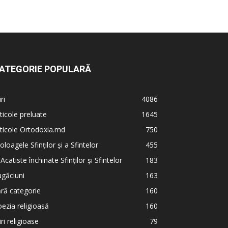
ATEGORIE POPULARĂ
iri
4086
ticole preluate
1645
ticole Ortodoxia.md
750
oloagele Sfinților și a Sfintelor
455
 Acatiste închinate Sfinților și Sfintelor
183
găciuni
163
ră categorie
160
ezia religioasă
160
iri religioase
79