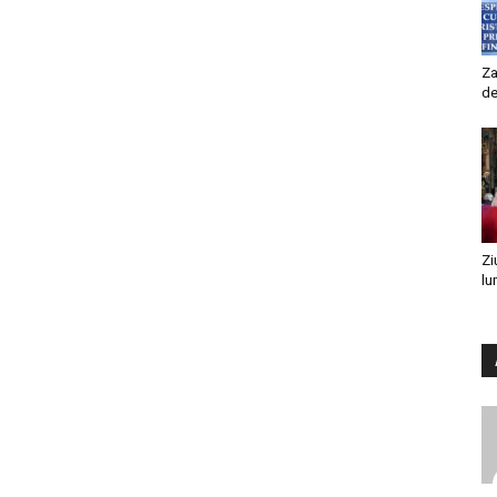
Za
de
Zi
lu