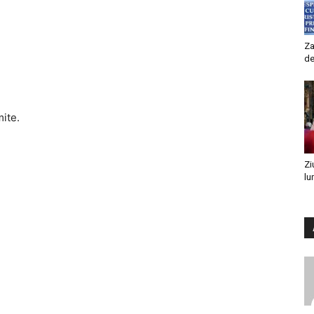
Za
de
mite.
Zi
lu