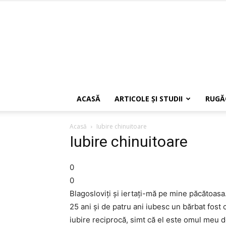
ACASĂ
ARTICOLE ŞI STUDII
RUGĂ
Acasă
Iubire chinuitoare
Iubire chinuitoare
0
0
Blagosloviți și iertați-mă pe mine păcătoasa
25 ani și de patru ani iubesc un bărbat fost c
iubire reciprocă, simt că el este omul meu d