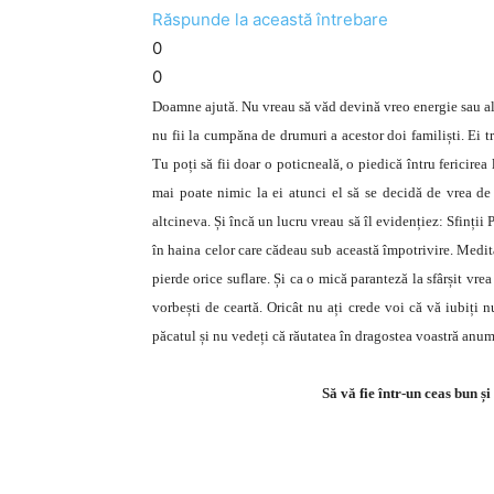
Răspunde la această întrebare
0
0
Doamne ajută. Nu vreau să văd devină vreo energie sau altce
nu fii la cumpăna de drumuri a acestor doi familiști. Ei tr
Tu poți să fii doar o poticneală, o piedică întru fericirea 
mai poate nimic la ei atunci el să se decidă de vrea de 
altcineva. Și încă un lucru vreau să îl evidențiez: Sfinții P
în haina celor care cădeau sub această împotrivire. Medita
pierde orice suflare. Și ca o mică paranteză la sfârșit vre
vorbești de ceartă. Oricât nu ați crede voi că vă iubiți n
păcatul și nu vedeți că răutatea în dragostea voastră anume 
Să vă fie într-un ceas bun și