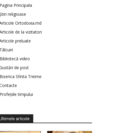
Pagina Principala
Știri religioase
Articole Ortodoxia.md
Articole de la vizitatori
Articole preluate
Tâlcuiri
Bibliotecă video
Gustări de post
Biserica Sfinta Treime
Contacte
Profețiile timpului
Ultimele articole