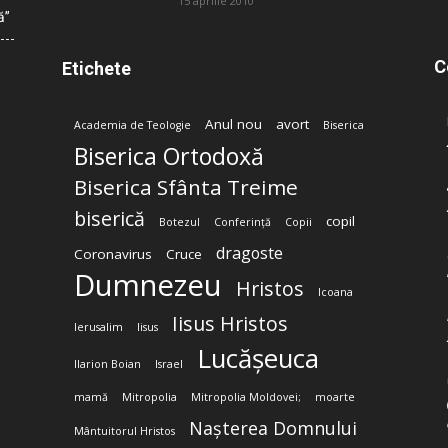
15 aprilie 2010
ă”
C
Etichete
Anul nou
avort
Academia de Teologie
Biserica
Biserica Ortodoxă
Biserica Sfânta Treime
biserică
copil
Botezul
Conferință
Copii
dragoste
Coronavirus
Cruce
Dumnezeu
Hristos
Icoana
Iisus Hristos
Ierusalim
Iisus
Lucășeuca
Ilarion Boian
Israel
mamă
Mitropolia
Mitropolia Moldovei;
moarte
Nașterea Domnului
Mântuitorul Hristos