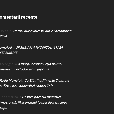
omentarii recente
Sfaturi duhovnicești din 20 octombrie
Doina
la
2024
amalad
SF SILUAN ATHONITUL -11/ 24
la
SEPEMBRIE
A început construcţia primei
gheorghe
la
mănăstiri ortodoxe din Japonia
Radu Mungiu
Cu Sfinții odihnește Doamne
la
sufletul nou adormitei roabei Tale…
Despre păcatul malahiei
Crina Marina
la
(masturbării) şi onaniei (pazei de a nu avea
copii)