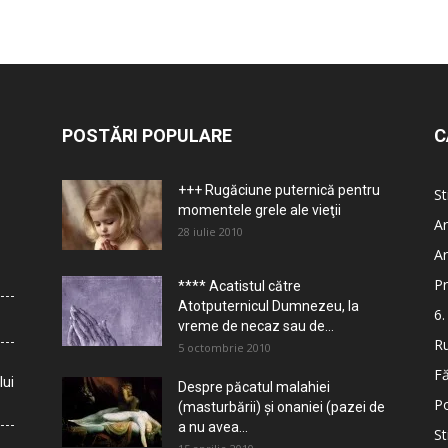
POSTĂRI POPULARE
C
+++ Rugăciune puternică pentru
St
momentele grele ale vieţii
Ar
28 iulie 2010
Ar
Pr
**** Acatistul către
Atotputernicul Dumnezeu, la
6.
vreme de necaz sau de...
Ru
5 octombrie 2010
Fă
lui
Despre păcatul malahiei
Po
(masturbării) şi onaniei (pazei de
a nu avea...
St