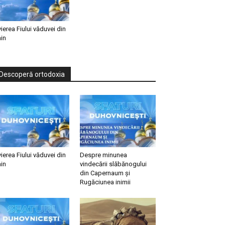
vierea Fiului văduvei din
in
Descoperă ortodoxia
vierea Fiului văduvei din
Despre minunea
in
vindecării slăbănogului
din Capernaum și
Rugăciunea inimii