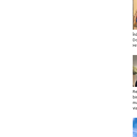
În
Do
Hr
Re
bi
ma
vi