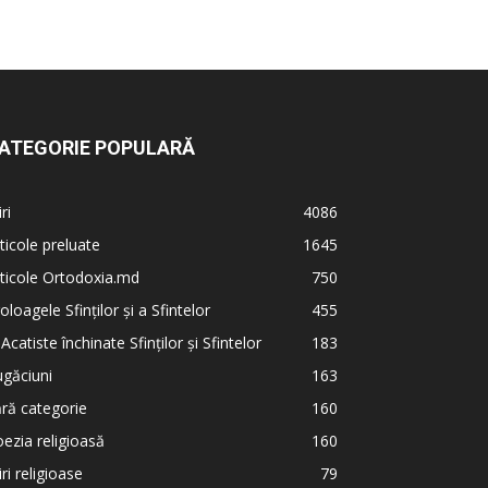
ATEGORIE POPULARĂ
iri
4086
ticole preluate
1645
ticole Ortodoxia.md
750
oloagele Sfinților și a Sfintelor
455
 Acatiste închinate Sfinților și Sfintelor
183
găciuni
163
ră categorie
160
ezia religioasă
160
iri religioase
79