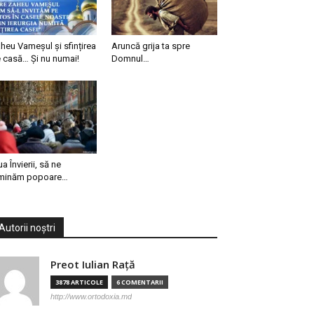
heu Vameșul și sfințirea
Aruncă grija ta spre
 casă… Și nu numai!
Domnul…
ua Învierii, să ne
minăm popoare…
Autorii noștri
Preot Iulian Raţă
3878 ARTICOLE
6 COMENTARII
http://www.ortodoxia.md