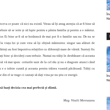
În
Na
va ce poate că nici nu există. Vreau să îți atrag atenția că ar fi bine să
ebuie să se ierte și să lupte pentru a păstra familia și pentru a o mântui.
lor. Ei bine ar fi să se hotărască de mai pot fi o familie sau nu. De nu se
la viața lui și cum vrea să își obțină mântuirea: singur sau alături de
ărinți au fost împotriva relațiilor cu diferență mare de vârstă. Sunteți fix
ți bine și decideți cum trebuie. Numai nu trăiți în desfrânare că aceasta
a să vă mai spun: certurile sunt de la cel rău și nu e dragoste atunci când
u e o iubire curată și aceasta pentru trăirea voastră păcătoasă. Trăiți cu
din el se trage ci cautați să dați vina pe nu știu ce energii.
În
Na
 să luați decizia cea mai perfectă și sfântă.
Mag. Vitalii Mereuțanu