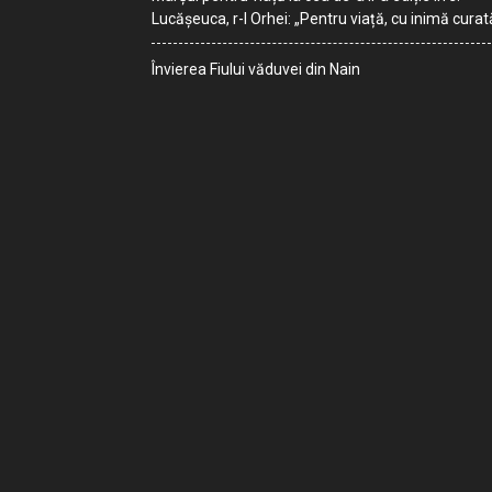
Lucășeuca, r-l Orhei: „Pentru viață, cu inimă curat
Învierea Fiului văduvei din Nain