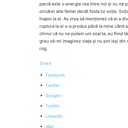
parcă este o energie rea între noi și nu ne
oricărei alte femei decât fosta lui soție. Soți
înapoi la el. Aș vrea să menționez că el a di
ruptura la ei s-a produs până la mine când a f
chinui că nu ne putem uni soarta, eu fiind tân
greu să-mi imaginez viața și nu pot ieși din 
rog.
Share
Facebook
Twitter
Google+
Tumblr
LinkedIn
Mail