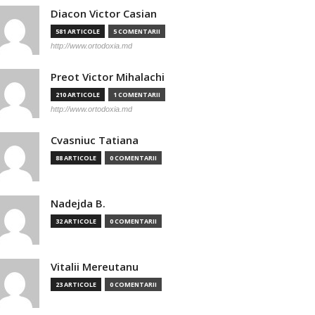
Diacon Victor Casian
581 ARTICOLE
5 COMENTARII
http://www.ortodoxia.md
Preot Victor Mihalachi
210 ARTICOLE
1 COMENTARII
http://www.ortodoxia.md
Cvasniuc Tatiana
88 ARTICOLE
0 COMENTARII
Nadejda B.
32 ARTICOLE
0 COMENTARII
Vitalii Mereutanu
23 ARTICOLE
0 COMENTARII