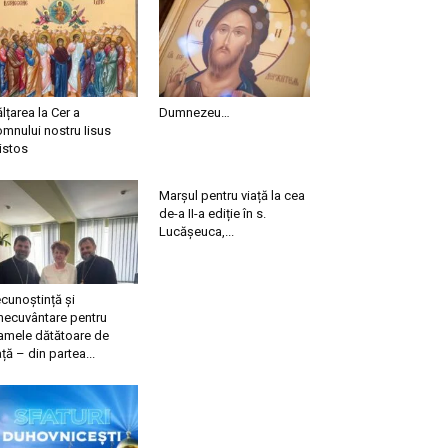
ălțarea la Cer a
Dumnezeu…
mnului nostru Iisus
istos
Marșul pentru viață la cea
de-a II-a ediție în s.
Lucășeuca,...
cunoștință și
necuvântare pentru
mele dătătoare de
ață – din partea...