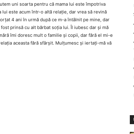
 putem uni soarta pentru că mama lui este împotriva
a lui este acum într-o altă relație, dar vrea să revină
vorțat 4 ani în urmă după ce m-a întâlnit pe mine, dar
ost prinsă cu alt bărbat soția lui. Îl iubesc dar și mă
ără îmi doresc mult o familie și copii, dar fără el mi-e
relația aceasta fără sfârșit. Mulțumesc și iertați-mă vă