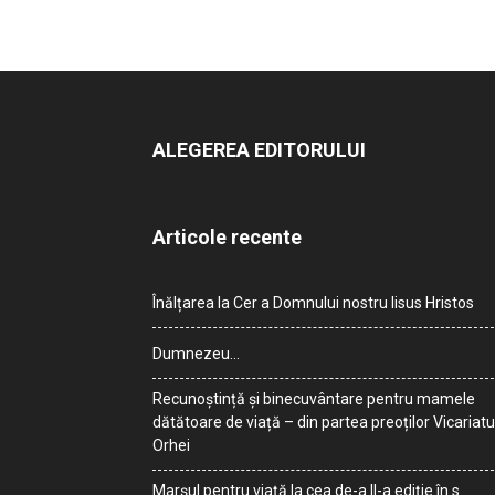
ALEGEREA EDITORULUI
Articole recente
Înălțarea la Cer a Domnului nostru Iisus Hristos
Dumnezeu…
Recunoștință și binecuvântare pentru mamele
dătătoare de viață – din partea preoților Vicariatu
Orhei
Marșul pentru viață la cea de-a II-a ediție în s.