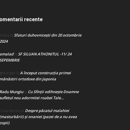
omentarii recente
Sfaturi duhovnicești din 20 octombrie
Doina
la
2024
amalad
SF SILUAN ATHONITUL -11/ 24
la
SEPEMBRIE
A început construcţia primei
gheorghe
la
mănăstiri ortodoxe din Japonia
Radu Mungiu
Cu Sfinții odihnește Doamne
la
sufletul nou adormitei roabei Tale…
Despre păcatul malahiei
Crina Marina
la
(masturbării) şi onaniei (pazei de a nu avea
copii)