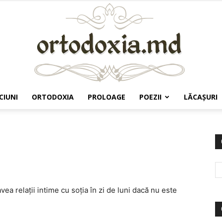
CIUNI
ORTODOXIA
PROLOAGE
POEZII
LĂCAŞURI
Ortodoxia.md
ea relații intime cu soția în zi de luni dacă nu este