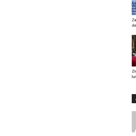
Za
de
Zi
lu