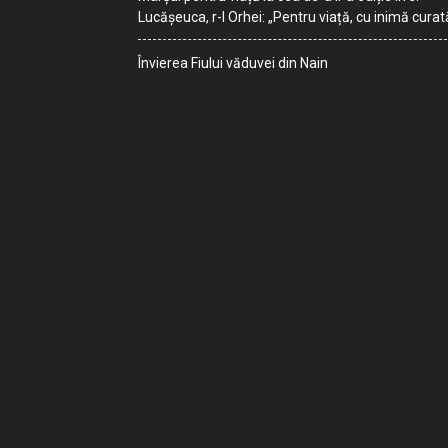
Lucășeuca, r-l Orhei: „Pentru viață, cu inimă curat
Învierea Fiului văduvei din Nain