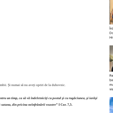
În
Do
Hr
Re
bi
ma
ambii. Și numai să nu aveți opriri de la duhovnic.
vi
ntru un timp, ca să vă îndeletniciţi cu postul şi cu rugăciunea, şi iarăşi
ă satana, din pricina neînfrânării voastre
” I Cor. 7,5.