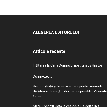
ALEGEREA EDITORULUI
Articole recente
Înălțarea la Cer a Domnului nostru Iisus Hristos
Dumnezeu…
Recunoștință și binecuvântare pentru mamele
dătătoare de viață – din partea preoților Vicariatu
Orhei
Marșul pentru viață la cea de-a II-a ediție în s.