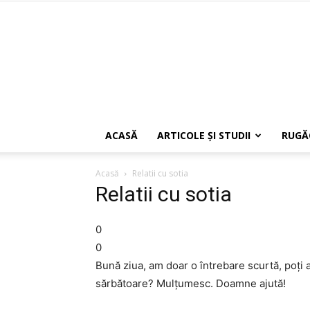
ACASĂ
ARTICOLE ŞI STUDII
RUGĂ
Acasă
Relatii cu sotia
Relatii cu sotia
0
0
Bună ziua, am doar o întrebare scurtă, poți av
sărbătoare? Mulțumesc. Doamne ajută!