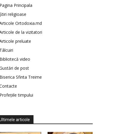
Pagina Principala
Știri religioase
Articole Ortodoxia.md
Articole de la vizitatori
Articole preluate
Tâlcuiri
Bibliotecă video
Gustări de post
Biserica Sfinta Treime
Contacte
Profețiile timpului
Ultimele articole