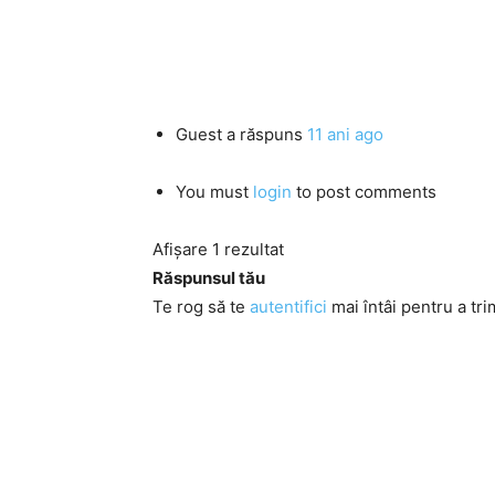
Guest
a răspuns
11 ani ago
You must
login
to post comments
Afișare 1 rezultat
Răspunsul tău
Te rog să te
autentifici
mai întâi pentru a tri