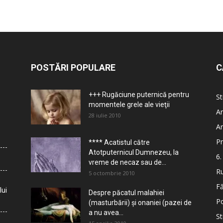
POSTĂRI POPULARE
C
+++ Rugăciune puternică pentru
St
momentele grele ale vieţii
Ar
28 iulie 2010
Ar
Pr
**** Acatistul către
Atotputernicul Dumnezeu, la
6.
vreme de necaz sau de...
Ru
5 octombrie 2010
Fă
lui
Despre păcatul malahiei
Po
(masturbării) şi onaniei (pazei de
a nu avea...
St