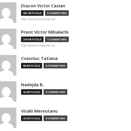
Diacon Victor Casian
581 ARTICOLE
5 COMENTARII
http://www.ortodoxia.md
Preot Victor Mihalachi
210 ARTICOLE
1 COMENTARII
http://www.ortodoxia.md
Cvasniuc Tatiana
88 ARTICOLE
0 COMENTARII
Nadejda B.
32 ARTICOLE
0 COMENTARII
Vitalii Mereutanu
23 ARTICOLE
0 COMENTARII