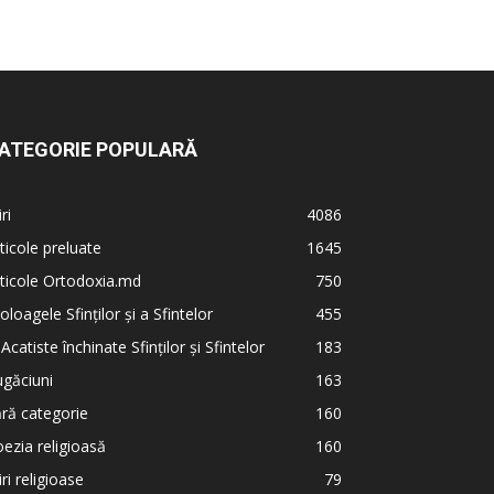
ATEGORIE POPULARĂ
iri
4086
ticole preluate
1645
ticole Ortodoxia.md
750
oloagele Sfinților și a Sfintelor
455
 Acatiste închinate Sfinților și Sfintelor
183
găciuni
163
ră categorie
160
ezia religioasă
160
iri religioase
79