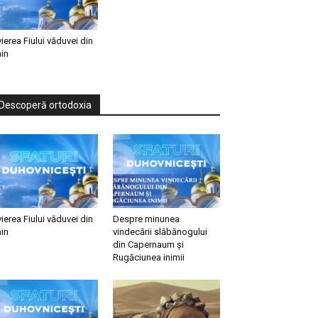
vierea Fiului văduvei din
in
Descoperă ortodoxia
vierea Fiului văduvei din
Despre minunea
in
vindecării slăbănogului
din Capernaum și
Rugăciunea inimii