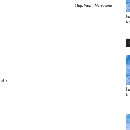
Mag. Vitalii Mereuțanu
În
Na
mite.
În
Na