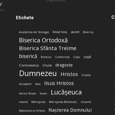
15 aprilie 2010
ă”
C
Etichete
Anul nou
avort
Academia de Teologie
Biserica
Biserica Ortodoxă
Biserica Sfânta Treime
biserică
copil
Botezul
Conferință
Copii
dragoste
Coronavirus
Cruce
Dumnezeu
Hristos
Icoana
Iisus Hristos
Ierusalim
Iisus
Lucășeuca
Ilarion Boian
Israel
mamă
Mitropolia
Mitropolia Moldovei;
moarte
Nașterea Domnului
Mântuitorul Hristos