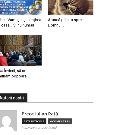
heu Vameșul și sfințirea
Aruncă grija ta spre
 casă… Și nu numai!
Domnul…
ua Învierii, să ne
minăm popoare…
Autorii noștri
Preot Iulian Raţă
3878 ARTICOLE
6 COMENTARII
http://www.ortodoxia.md