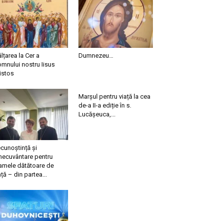
ălțarea la Cer a
Dumnezeu…
mnului nostru Iisus
istos
Marșul pentru viață la cea
de-a II-a ediție în s.
Lucășeuca,...
cunoștință și
necuvântare pentru
mele dătătoare de
ață – din partea...