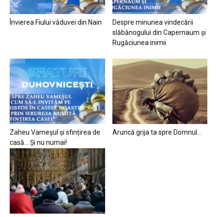
Învierea Fiului văduvei din Nain
Despre minunea vindecării
slăbănogului din Capernaum și
Rugăciunea inimii
Zaheu Vameșul și sfințirea de
Aruncă grija ta spre Domnul…
casă… Și nu numai!