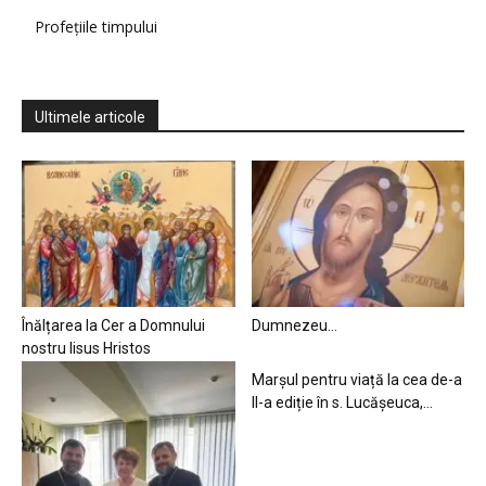
Profețiile timpului
Ultimele articole
Înălțarea la Cer a Domnului
Dumnezeu…
nostru Iisus Hristos
Marșul pentru viață la cea de-a
II-a ediție în s. Lucășeuca,...