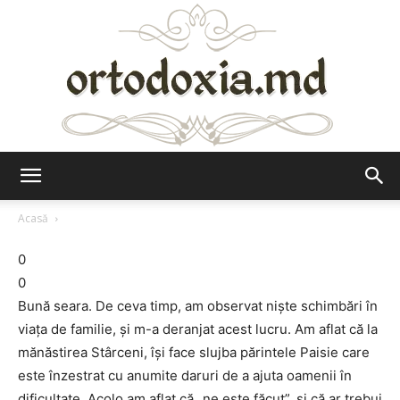
Ortodoxia.md
Acasă
0
0
Bună seara. De ceva timp, am observat niște schimbări în
viața de familie, și m-a deranjat acest lucru. Am aflat că la
mănăstirea Stârceni, își face slujba părintele Paisie care
este înzestrat cu anumite daruri de a ajuta oamenii în
dificultate. Acolo am aflat că „ne este făcut”, și că ar trebui