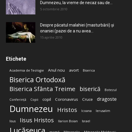
Dumnezeu, la vreme de necaz sau de...
5 octombrie 2010
Despre păcatul malahiei (masturbării) şi
onaniei (pazei de a nu avea...
15 aprilie 2010
Etichete
Anul nou
avort
Academia de Teologie
Biserica
Biserica Ortodoxă
Biserica Sfânta Treime
biserică
Botezul
dragoste
copil
Coronavirus
Cruce
Conferință
Copii
Dumnezeu
Hristos
Icoana
Ierusalim
Iisus Hristos
Iisus
Ilarion Boian
Israel
Lucășeuca