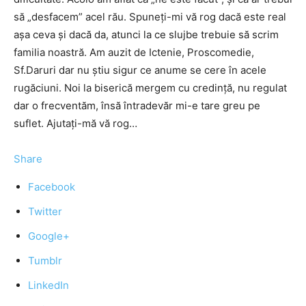
să „desfacem” acel rău. Spuneți-mi vă rog dacă este real
așa ceva și dacă da, atunci la ce slujbe trebuie să scrim
familia noastră. Am auzit de Ictenie, Proscomedie,
Sf.Daruri dar nu știu sigur ce anume se cere în acele
rugăciuni. Noi la biserică mergem cu credință, nu regulat
dar o frecventăm, însă întradevăr mi-e tare greu pe
suflet. Ajutați-mă vă rog…
Share
Facebook
Twitter
Google+
Tumblr
LinkedIn