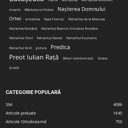
mamă
Mitropolia
Mitropolia Moldovei;
Nașterea Domnului
moarte
Mântuitorul Hristos
Orhei
ortodoxia
Papa Francisc
Patriarhia de la Moscova
Patriarhia Română
Patriarhul Bisericii Ortodoxe Române
Patriarhul Chiril
Patriarhul Daniel
Patriarhul Ecumenic
Predica
Patriarhul Kirill
pictura
Preot Iulian Rață
Sfaturi duhovnicești;
Sinaxa
Școală
CATEGORIE POPULARĂ
Stiri
4086
Articole preluate
1645
Articole Ortodoxia.md
750