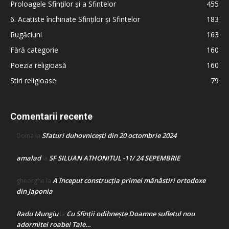
Proloagele Sfinților și a Sfintelor
455
6. Acatiste închinate Sfinților și Sfintelor
183
Rugăciuni
163
Fără categorie
160
Poezia religioasă
160
Stiri religioase
79
Comentarii recente
Sfaturi duhovnicești din 20 octombrie 2024
Doina
la
amalad
SF SILUAN ATHONITUL -11/ 24 SEPEMBRIE
la
A început construcţia primei mănăstiri ortodoxe
gheorghe
la
din Japonia
Radu Mungiu
Cu Sfinții odihnește Doamne sufletul nou
la
adormitei roabei Tale…