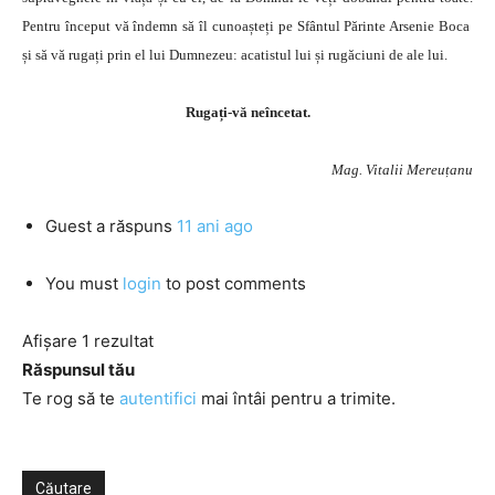
Pentru început vă îndemn să îl cunoașteți pe Sfântul Părinte Arsenie Boca
și să vă rugați prin el lui Dumnezeu: acatistul lui și rugăciuni de ale lui.
Rugați-vă neîncetat.
Mag. Vitalii Mereuțanu
Guest
a răspuns
11 ani ago
You must
login
to post comments
Afișare 1 rezultat
Răspunsul tău
Te rog să te
autentifici
mai întâi pentru a trimite.
Căutare