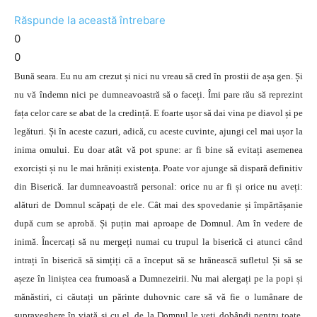
Răspunde la această întrebare
0
0
Bună seara. Eu nu am crezut și nici nu vreau să cred în prostii de așa gen. Și
nu vă îndemn nici pe dumneavoastră să o faceți. Îmi pare rău să reprezint
fața celor care se abat de la credință. E foarte ușor să dai vina pe diavol și pe
legături. Și în aceste cazuri, adică, cu aceste cuvinte, ajungi cel mai ușor la
inima omului. Eu doar atât vă pot spune: ar fi bine să evitați asemenea
exorciști și nu le mai hrăniți existența. Poate vor ajunge să dispară definitiv
din Biserică. Iar dumneavoastră personal: orice nu ar fi și orice nu aveți:
alături de Domnul scăpați de ele. Cât mai des spovedanie și împărtășanie
după cum se aprobă. Și puțin mai aproape de Domnul. Am în vedere de
inimă. Încercați să nu mergeți numai cu trupul la biserică ci atunci când
intrați în biserică să simțiți că a început să se hrănească sufletul Și să se
așeze în liniștea cea frumoasă a Dumnezeirii. Nu mai alergați pe la popi și
mănăstiri, ci căutați un părinte duhovnic care să vă fie o lumânare de
supraveghere în viață și cu el, de la Domnul le veți dobândi pentru toate.