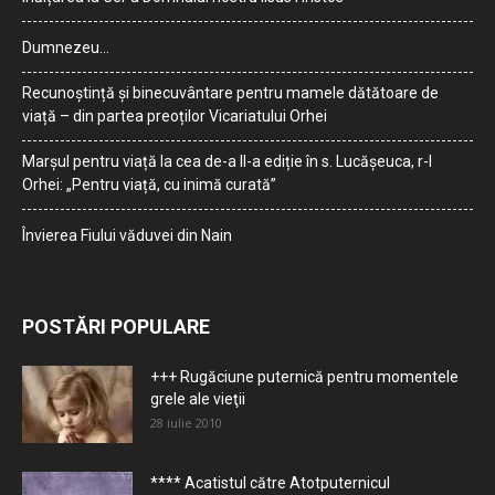
Dumnezeu…
Recunoștință și binecuvântare pentru mamele dătătoare de
viață – din partea preoților Vicariatului Orhei
Marșul pentru viață la cea de-a II-a ediție în s. Lucășeuca, r-l
Orhei: „Pentru viață, cu inimă curată”
Învierea Fiului văduvei din Nain
POSTĂRI POPULARE
+++ Rugăciune puternică pentru momentele
grele ale vieţii
28 iulie 2010
**** Acatistul către Atotputernicul