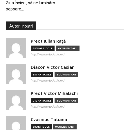
Ziua Învierii, să ne luminăm
popoare…
Autorii noștri
Preot Iulian Raţă
3878 ARTICOLE
6 COMENTARII
http://www.ortodoxia.md
Diacon Victor Casian
581 ARTICOLE
5 COMENTARII
http://www.ortodoxia.md
Preot Victor Mihalachi
210 ARTICOLE
1 COMENTARII
http://www.ortodoxia.md
Cvasniuc Tatiana
88 ARTICOLE
0 COMENTARII